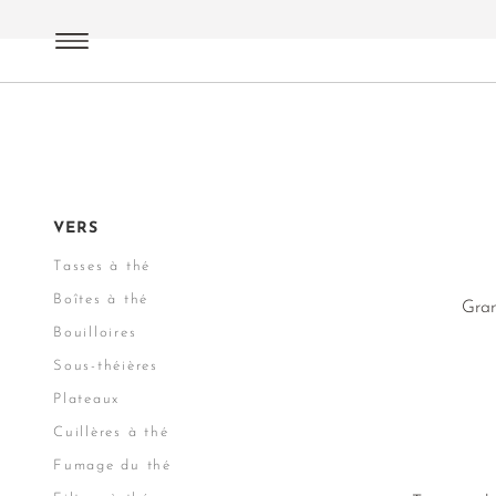
Accessoires
Tous les Accessoires
VERS
Tasses à thé
Boîtes à thé
Gran
Bouilloires
Sous-théières
Plateaux
Cuillères à thé
Fumage du thé