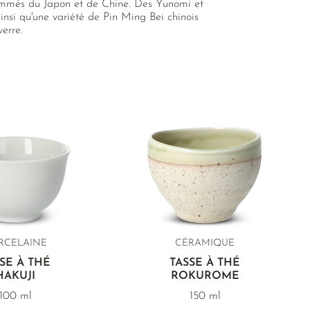
enommés du Japon et de Chine. Des Yunomi et
insi qu'une variété de Pin Ming Bei chinois
erre.
RCELAINE
CÉRAMIQUE
SE À THÉ
TASSE À THÉ
HAKUJI
ROKUROME
100 ml
150 ml