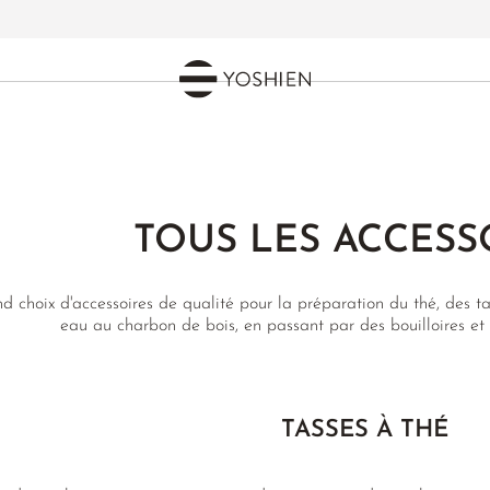
TOUS LES ACCESS
d choix d'accessoires de qualité pour la préparation du thé, des tass
eau au charbon de bois, en passant par des bouilloires et
TASSES À THÉ