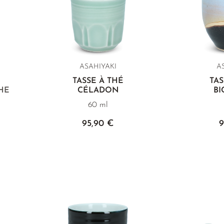
ASAHIYAKI
A
TASSE À THÉ
TAS
HE
CÉLADON
B
60 ml
95,90 €
9