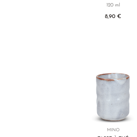
120 ml
8,90 €
MINO