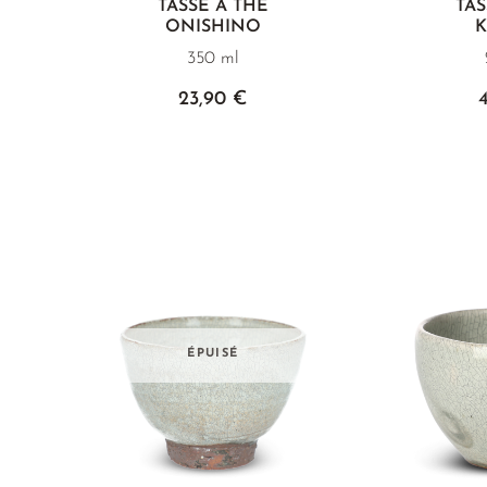
TASSE À THÉ
TAS
ONISHINO
K
350 ml
23,90 €
ÉPUISÉ