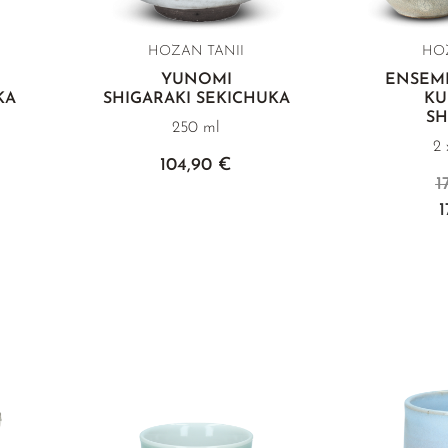
HOZAN TANII
HO
YUNOMI
ENSEM
KA
SHIGARAKI SEKICHUKA
KU
SH
250 ml
2 
104,90 €
1
1