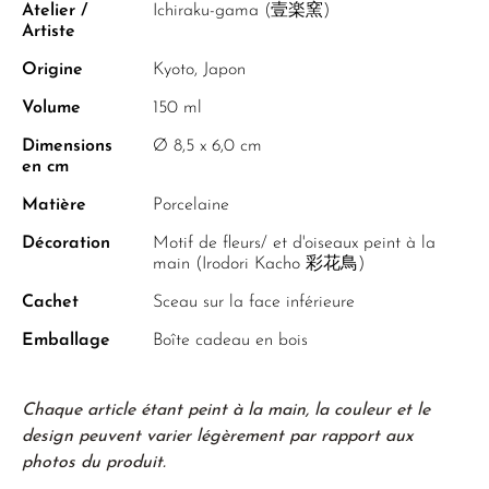
Atelier /
Ichiraku-gama (壹楽窯)
Artiste
Origine
Kyoto, Japon
Volume
150 ml
Dimensions
Ø 8,5 x 6,0 cm
en cm
Matière
Porcelaine
Décoration
Motif de fleurs/ et d'oiseaux peint à la
main (Irodori Kacho 彩花鳥)
Cachet
Sceau sur la face inférieure
Emballage
Boîte cadeau en bois
Chaque article étant peint à la main, la couleur et le
design peuvent varier légèrement par rapport aux
photos du produit.