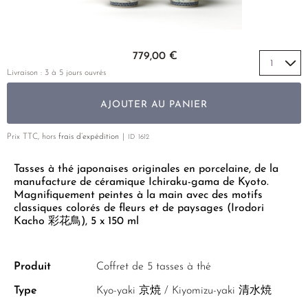
THÉ JAUNE
PHOENIX DANCONG
CORÉE
VARIÉTÉS
ROOIBOS
RECOMMANDATIONS
TIE GUAN YIN
EARL GREY
MATÉ
Skip to the beginning of the images gallery
RECOMMANDATIONS
779,00 €
ZHANGPING SHUI XIAN
KENYA
THÉS D'AMAZONIE
COFFRETS & CADEAUX
Livraison : 3 à 5 jours ouvrés
JAPON
TURQUIE
ENCENS RARES
AJOUTER AU PANIER
TANZANIE
CLASSIQUES
THAÏLANDE
Prix TTC, hors
frais d’expédition
ID
1612
RECOMMANDATIONS
Tasses à thé japonaises originales en porcelaine, de la
RECOMMANDATIONS
COFFRETS & CADEAUX
manufacture de céramique Ichiraku-gama de Kyoto.
COFFRETS & CADEAUX
Magnifiquement peintes à la main avec des motifs
classiques colorés de fleurs et de paysages (Irodori
Kacho 彩花鳥), 5 x 150 ml
Produit
Coffret de 5 tasses à thé
Type
Kyo-yaki 京焼 / Kiyomizu-yaki 清水焼