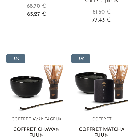
Coffret 5 pièces
68,70 €
81,50 €
65,27 €
77,43 €
-5%
-5%
COFFRET AVANTAGEUX
COFFRET
COFFRET CHAWAN
COFFRET MATCHA
FUUN
FUUN