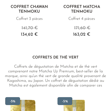
COFFRET CHAWAN
COFFRET MATCHA
TENMOKU
TENMOKU
Coffret 3 pièces
Coffret 4 pièces
141,70 €
171,60 €
134,62 €
163,02 €
COFFRETS DE THÉ VERT
Coffrets de dégustation de Matcha et de thé vert
comprenant notre Matcha Uji Premium, best-seller de la
marque, ainsi qu'un thé vert de grande qualité provenant de
Kagoshima, au Japon. Un coffret de dégustation dédié au
Matcha est également disponible afin de comparer ces
deux qualités uniques. Afin de favoriser un apport équilibré
en nutriments essentiels du thé vert, nous avons
spécialement développé nos coffrets de thé vert, incluant
-5%
-5%
toutes les variétés clés de thé vert. Tous nos thés proviennent
de plantations soigneusement sélectionnées dans un