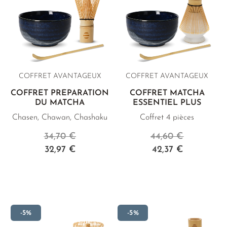
THÉ JAUNE
PHOENIX DANCONG
CORÉE
VARIÉTÉS
ROOIBOS
TIE GUAN YIN
EARL GREY
MATÉ
RECOMMANDATIONS
ZHANGPING SHUI XIAN
KENYA
THÉS D'AMAZONIE
COFFRETS & CADEAUX
JAPON
TURQUIE
ENCENS RARES
COFFRET AVANTAGEUX
COFFRET AVANTAGEUX
TANZANIE
CLASSIQUES
COFFRET PRÉPARATION
COFFRET MATCHA
THAÏLANDE
DU MATCHA
ESSENTIEL PLUS
RECOMMANDATIONS
Chasen, Chawan, Chashaku
Coffret 4 pièces
RECOMMANDATIONS
COFFRETS & CADEAUX
34,70 €
44,60 €
COFFRETS & CADEAUX
32,97 €
42,37 €
-5%
-5%