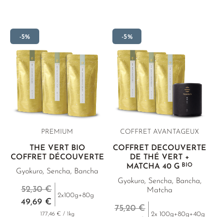
-5%
-5%
PREMIUM
COFFRET AVANTAGEUX
THÉ VERT BIO
COFFRET DÉCOUVERTE
COFFRET DÉCOUVERTE
DE THÉ VERT +
BIO
MATCHA
40 G
Gyokuro, Sencha, Bancha
Gyokuro, Sencha, Bancha,
52,30 €
Matcha
2x100g+80g
49,69 €
75,20 €
2x 100g+80g+40g
177,46 € / 1kg