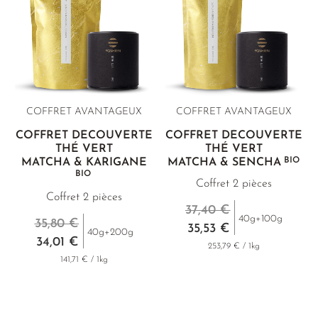
environnement naturel préservé, où les pratiques culturelles
vont bien au-delà des normes biologiques.
COFFRET AVANTAGEUX
COFFRET AVANTAGEUX
COFFRET DÉCOUVERTE
COFFRET DÉCOUVERTE
THÉ VERT
THÉ VERT
BIO
MATCHA & KARIGANE
MATCHA & SENCHA
BIO
Coffret 2 pièces
Coffret 2 pièces
37,40 €
40g+100g
35,80 €
35,53 €
40g+200g
34,01 €
253,79 € / 1kg
141,71 € / 1kg