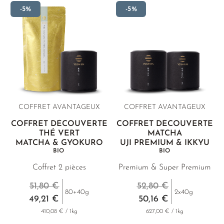
-5%
-5%
COFFRET AVANTAGEUX
COFFRET AVANTAGEUX
COFFRET DÉCOUVERTE
COFFRET DÉCOUVERTE
THÉ VERT
MATCHA
MATCHA & GYOKURO
UJI PREMIUM & IKKYU
BIO
BIO
Coffret 2 pièces
Premium & Super Premium
51,80 €
52,80 €
80+40g
2x40g
49,21 €
50,16 €
410,08 € / 1kg
627,00 € / 1kg