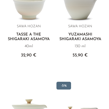
THÉ JAUNE
PHOENIX DANCONG
CORÉE
VARIÉTÉS
ROOIBOS
RECOMMANDATIONS
TIE GUAN YIN
EARL GREY
MATÉ
RECOMMANDATIONS
ZHANGPING SHUI XIAN
KENYA
THÉS D'AMAZONIE
COFFRETS & CADEAUX
SAWA HOZAN
SAWA HOZAN
JAPON
TURQUIE
ENCENS RARES
TASSE À THÉ
YUZAMASHI
SHIGARAKI ASAMOYA
SHIGARAKI ASAMOYA
TANZANIE
CLASSIQUES
40ml
130 ml
THAÏLANDE
RECOMMANDATIONS
32,90 €
55,90 €
RECOMMANDATIONS
COFFRETS & CADEAUX
COFFRETS & CADEAUX
-5%