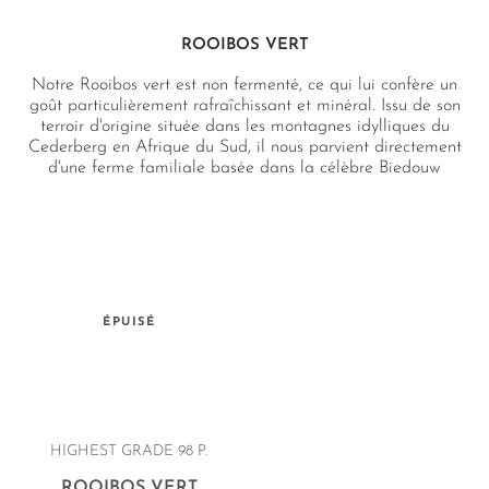
ORIGAN
SAUGE CASSIS PÉRUVIENNE
ROOIBOS VERT
MENTHE POIVRÉE
Notre Rooibos vert est non fermenté, ce qui lui confère un
goût particulièrement rafraîchissant et minéral. Issu de son
BOUTONS DE ROSE
terroir d'origine située dans les montagnes idylliques du
Cederberg en Afrique du Sud, il nous parvient directement
SAUGE
d'une ferme familiale basée dans la célèbre Biedouw
Valley, sans doute le meilleur terroir pour la culture du
THYM
Rooibos sud-africain. Naturellement sans théine.
MÉLISSE BLANCHE
HYSOPE
CITRONELLE
ÉPUISÉ
MÉLISSE CITRONNÉE
VERVEINE
HIGHEST GRADE 98 P.
ROOIBOS VERT