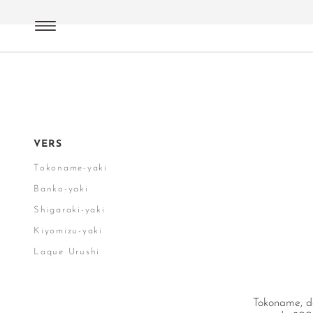
Accessoires
Nihoncha
Pièces de collection
VERS
Tokoname-yaki
Banko-yaki
Shigaraki-yaki
Kiyomizu-yaki
Laque Urushi
Tokoname, da