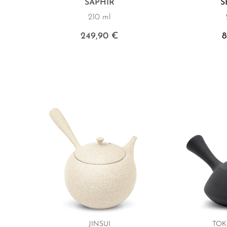
SAPHIR
S
210 ml
249,90 €
8
JINSUI
TOK