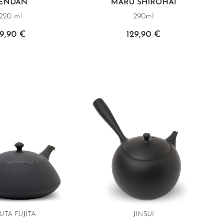
ENDAN
MARU SHIROHAI
220 ml
290ml
9,90 €
129,90 €
UTA FUJITA
JINSUI