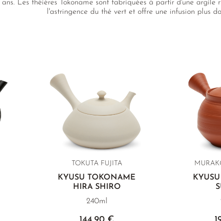
ans. Les théières Tokoname sont fabriquées à partir d'une argile ri
l'astringence du thé vert et offre une infusion plus d
TOKUTA FUJITA
MURAKO
E
KYUSU TOKONAME
KYUSU
HIRA SHIRO
S
240ml
144,90 €
1