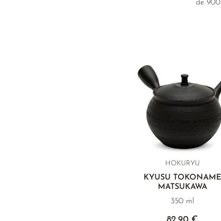
de 900 
HOKURYU
KYUSU TOKONAM
MATSUKAWA
350 ml
82,90 €