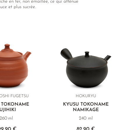
che en fer, non émaillée, ce qui atténue
ouce et plus sucrée.
SHI FUGETSU
HOKURYU
 TOKONAME
KYUSU TOKONAME
UJIHIKI
NAMIKAGE
260 ml
240 ml
99,90 €
82,90 €