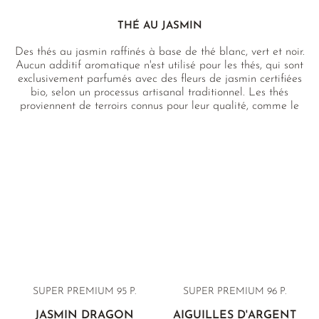
THÉ AU JASMIN
Des thés au jasmin raffinés à base de thé blanc, vert et noir.
Aucun additif aromatique n'est utilisé pour les thés, qui sont
exclusivement parfumés avec des fleurs de jasmin certifiées
bio, selon un processus artisanal traditionnel. Les thés
proviennent de terroirs connus pour leur qualité, comme le
Yunnan et le Jiangxi, tandis que les fleurs de jasmin
proviennent de la province du Guangxi, reconnue comme la
meilleure région de culture du jasmin en Chine.
SUPER PREMIUM 95 P.
SUPER PREMIUM 96 P.
JASMIN DRAGON
AIGUILLES D'ARGENT