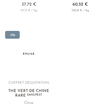
37,72 €
60,52 €
157,17 € / 1kg
550,18 € / 1kg
-5%
ÉPUISÉ
COFFRET DÉGUSTATION
THÉ VERT DE CHINE
SANS.PEST
RARE
Chine