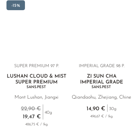
Zhang Sanfeng, dans les montagnes Shao Wu. Enfin, notre
-15%
White Crane Wave, un thé rare à feuilles blanches qui
présente un fabuleux équilibre entre douceur et minéralité.
SUPER PREMIUM 97 P.
IMPERIAL GRADE 98 P.
LUSHAN CLOUD & MIST
ZI SUN CHA
SUPER PREMIUM
IMPERIAL GRADE
SANS.PEST
SANS.PEST
Mont Lushan, Jiangxi
Qiandaohu, Zhejiang, Chine
22,90 €
14,90 €
30g
40g
19,47 €
496,67 € / 1kg
486,75 € / 1kg