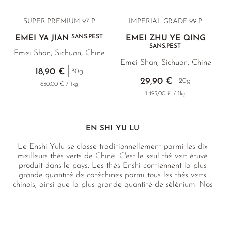
SUPER PREMIUM 97 P.
IMPERIAL GRADE 99 P.
SANS.PEST
EMEI YA JIAN
EMEI ZHU YE QING
SANS.PEST
Emei Shan, Sichuan, Chine
Emei Shan, Sichuan, Chine
18,90 €
30g
29,90 €
20g
630,00 € / 1kg
1 495,00 € / 1kg
EN SHI YU LU
Le Enshi Yulu se classe traditionnellement parmi les dix
meilleurs thés verts de Chine. C'est le seul thé vert étuvé
produit dans le pays. Les thés Enshi contiennent la plus
grande quantité de catéchines parmi tous les thés verts
chinois, ainsi que la plus grande quantité de sélénium. Nos
thés Enshi proviennent d'une prestigieuse ferme de thé
située dans l'une des plus belles régions naturelles de Chine,
à 1100 mètres d'altitude.