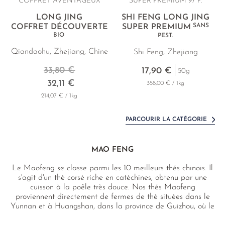
COFFRET AVENTAGEUX
SUPER PREMIUM 97 P.
LONG JING
SHI FENG LONG JING
SANS
COFFRET DÉCOUVERTE
SUPER PREMIUM
BIO
PEST.
Qiandaohu, Zhejiang, Chine
Shi Feng, Zhejiang
33,80 €
17,90 €
50g
32,11 €
358,00 € / 1kg
214,07 € / 1kg
PARCOURIR LA CATÉGORIE
MAO FENG
Le Maofeng se classe parmi les 10 meilleurs thés chinois. Il
s'agit d'un thé corsé riche en catéchines, obtenu par une
cuisson à la poêle très douce. Nos thés Maofeng
proviennent directement de fermes de thé situées dans le
Yunnan et à Huangshan, dans la province de Guizhou, où le
thé a vu le jour.