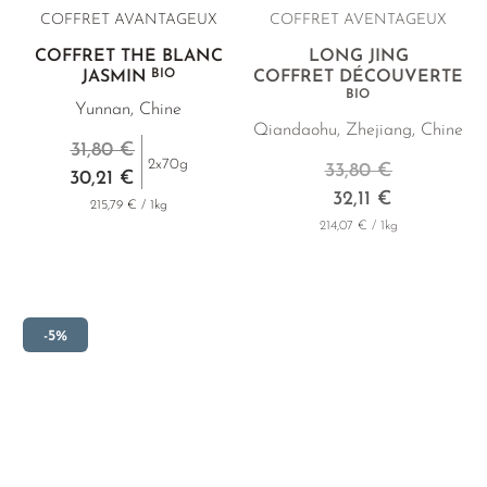
COFFRET AVANTAGEUX
COFFRET AVENTAGEUX
COFFRET THÉ BLANC
LONG JING
BIO
JASMIN
COFFRET DÉCOUVERTE
BIO
Yunnan, Chine
Qiandaohu, Zhejiang, Chine
31,80 €
2x70g
33,80 €
30,21 €
32,11 €
215,79 € / 1kg
214,07 € / 1kg
-5%