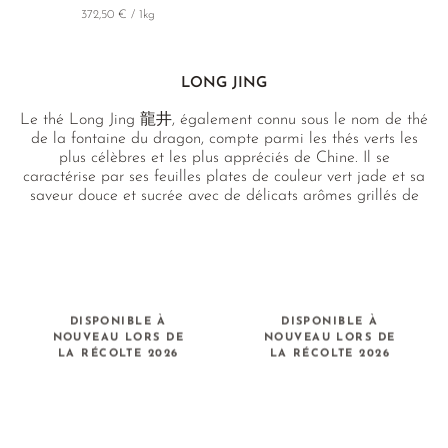
372,50 € / 1kg
LONG JING
Le thé Long Jing 龍井, également connu sous le nom de thé
de la fontaine du dragon, compte parmi les thés verts les
plus célèbres et les plus appréciés de Chine. Il se
caractérise par ses feuilles plates de couleur vert jade et sa
saveur douce et sucrée avec de délicats arômes grillés de
châtaigne et de pistache. L'authentique Long Jing est
cultivé dans la province chinoise du Zhejiang, au sud-est du
pays, à proximité de la région de Shanghai.
DISPONIBLE À
DISPONIBLE À
NOUVEAU LORS DE
NOUVEAU LORS DE
LA RÉCOLTE 2026
LA RÉCOLTE 2026