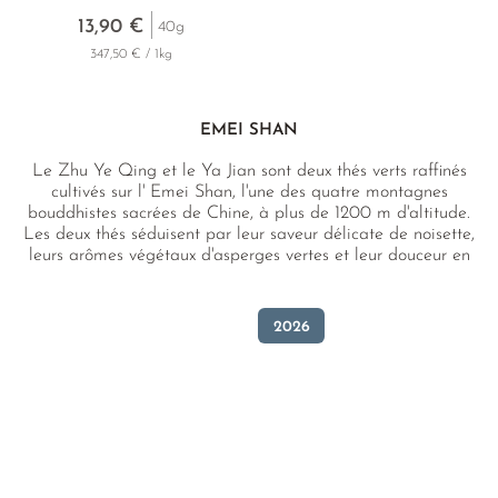
13,90 €
40g
347,50 € / 1kg
EMEI SHAN
Le Zhu Ye Qing et le Ya Jian sont deux thés verts raffinés
cultivés sur l' Emei Shan, l'une des quatre montagnes
bouddhistes sacrées de Chine, à plus de 1200 m d'altitude.
Les deux thés séduisent par leur saveur délicate de noisette,
leurs arômes végétaux d'asperges vertes et leur douceur en
bouche qui rappelle l'eau de source fraîche des montagnes.
2026