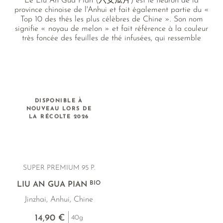
Le Liu An Gua Pian (六安瓜片) est le fleuron de la
province chinoise de l'Anhui et fait également partie du «
Top 10 des thés les plus célèbres de Chine ». Son nom
signifie « noyau de melon » et fait référence à la couleur
très foncée des feuilles de thé infusées, qui ressemble
précisément à cette couleur. Le thé est produit uniquement
à partir de feuilles pures, sans bourgeons ni tiges, ce qui lui
confère une amertume raffinée et une douceur végétale,
profil rare parmi les thés chinois. Nous proposons un thé
rare sous forme de Liu An Gua Pian certifié bio et de
qualité exceptionnelle.
DISPONIBLE À
NOUVEAU LORS DE
LA RÉCOLTE 2026
SUPER PREMIUM 95 P.
BIO
LIU AN GUA PIAN
Jinzhai, Anhui, Chine
14,90 €
40g