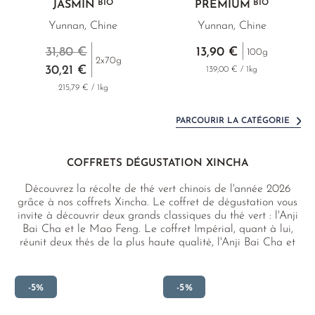
BIO
BIO
JASMIN
PREMIUM
Yunnan, Chine
Yunnan, Chine
31,80 €
13,90 €
100g
2x70g
30,21 €
139,00 € / 1kg
215,79 € / 1kg
PARCOURIR LA CATÉGORIE
COFFRETS DÉGUSTATION XINCHA
Découvrez la récolte de thé vert chinois de l'année 2026
grâce à nos coffrets Xincha. Le coffret de dégustation vous
invite à découvrir deux grands classiques du thé vert : l'Anji
Bai Cha et le Mao Feng. Le coffret Impérial, quant à lui,
réunit deux thés de la plus haute qualité, l'Anji Bai Cha et
l'Emei Shan Zhu Ye Qing, et révèle tout le potentiel des
thés verts chinois d'exception.
-5%
-5%