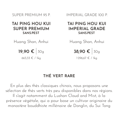
SUPER PREMIUM 95 P.
IMPERIAL GRADE 100 P.
TAI PING HOU KUI
TAI PING HOU KUI
SUPER PREMIUM
IMPERIAL GRADE
SANS.PEST
SANS.PEST
Huang Shan, Anhui
Huang Shan, Anhui
19,90 €
38,90 €
30g
30g
663,33 € / 1kg
1 296,67 € / 1kg
THÉ VERT RARE
En plus des thés classiques chinois, nous proposons une
sélection de thés verts très peu disponibles dans nos régions.
Il s'agit notamment du Lushan Cloud and Mist, à la
présence végétale, qui a pour base un cultivar originaire du
monastère bouddhiste millénaire de Donglin, du Sui Tong
Cha ( « Thé briseur de cuivre »), récompensé par des prix
et originaire de la région natale du maître mystique du Tao,