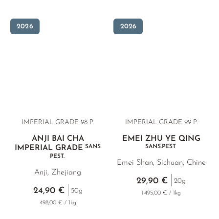
BANCHA RARES
SUNROUGE
2026
2026
TAMARYOKUCHA
TENCHA
THÉ VERT EN SACHETS
APERÇU DES VARIÉTÉS JAPON
IMPERIAL GRADE 98 P.
IMPERIAL GRADE 99 P.
ANJI BAI CHA
EMEI ZHU YE QING
SANS
SANS.PEST
IMPERIAL GRADE
PEST.
Emei Shan, Sichuan, Chine
Anji, Zhejiang
29,90 €
20g
24,90 €
50g
1 495,00 € / 1kg
498,00 € / 1kg