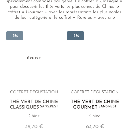
spécialement composés par genre. Le coffret « Classique »
pour découvrir les thés verts les plus connus de Chine, le
coffret « Gourmet » avec les représentants les plus nobles
de leur catégorie et le coffret « Raretés » avec une
sélection de thés verts très exclusifs et rares.
-5%
-5%
ÉPUISÉ
COFFRET DÉGUSTATION
COFFRET DÉGUSTATION
THÉ VERT DE CHINE
THÉ VERT DE CHINE
SANS.PEST
SANS.PEST
CLASSIQUES
GOURMET
Chine
Chine
39,70 €
63,70 €