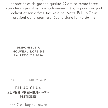
appréciés et de grande qualité. Outre sa forme frisée
caractéristique, il est particulièrement réputé pour son goût
délicat et son arôme très velouté. Notre Bi Luo Chun
provient de la première récolte d'une ferme de thé
renommée de Sanxia, la région de thé vert la plus célèbre
de Taiwan.
DISPONIBLE À
NOUVEAU LORS DE
LA RÉCOLTE 2026
SUPER PREMIUM 96 P.
BI LUO CHUN
SANS
SUPER PREMIUM
PESTICIDES
San Xia, Taipei, Taïwan