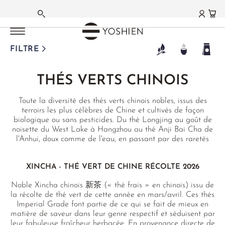
THÉS VERTS
THÉS VERTS
THÉS VERTS
THÉS VERTS
THÉS VERTS
THÉS VERTS
THÉS VERTS
MENU PRINCIPAL
MENU PRINCIPAL
MENU PRINCIPAL
MENU PRINCIPAL
MENU PRINCIPAL
MENU PRINCIPAL
MENU PRINCIPAL
MENU PRINCIPAL
MENU PRINCIPAL
MENU PRINCIPAL
MENU PRINCIPAL
MENU PRINCIPAL
MENU PRINCIPAL
MENU PRINCIPAL
ALLEMAND
JAPON
CORÉE
TANZANIE
TERROIRS DU JAPON
TERROIRS DE CHINE
RECOMMANDATIONS
COFFRETS
MATCHA
THÉS BLANCS
THÉS OOLONG
THÉS NOIRS
THÉS PU ERH
MÉLANGES AROMATISÉS
TISANES
THÉS FONCTIONNELS
ACCESSOIRES
GOURMANDISES
LIFESTYLE | CUISINE
COFFRETS | CADEAUX
FERMES DE THÉ
FILTRE
FRANÇAIS
SHINCHA 2026
JOONGJAK
THÉ VERT USAMBARA
AICHI
ANHUI
THÉS DE SAISON
COFFRETS DE THÉ VERT
THÉ MATCHA
AIGUILLES D'ARGENT
TAÏWAN
DARJEELING
SHENG PU ERH
THÉ AU JASMIN
TISANES MAISON
GAMME PHYTO
ACCESSOIRES
CHOCOLAT
ARTS DE LA TABLE
COFFRETS
JAPON
THÉS VERTS CHINOIS
®
SENCHA
CHIRAN
ANJI
THÉS ET SANTÉ
COFFRETS DÉCOUVERTE
MATCHA GC1
BAI MU DAN
HIGH MOUNTAIN
NÉPAL
SHOU PU ERH
THÉ À L'ORCHIDÉE
TISANES BASIFIANTES
TISANES AMÈRES
ACCESSOIRES POUR MATCHA
GASTRONOMIE
CADEAUX
AICHI
ANGLAIS
Toute la diversité des thés verts chinois nobles, issus des
GYOKURO
FUKUOKA
ENSHI
THÉS RARES
MATCHA
MATCHA LATTE
SHOU MEI
GABA OOLONG
ASSAM
HEI CHA
EARL GREY
TISANES SIDERITIS
HIVER
ARTISTES & ATELIERS
POUR LA MAISON
CARTES CADEAUX
FUKUOKA
terroirs les plus célèbres de Chine et cultivés de façon
biologique ou sans pesticides. Du thé Longjing au goût de
MATCHA
HONYAMA
FUJIAN
NOS MEILLEURES VENTES
COFFRETS DÉGUSTATION THÉ VERT DE
FUNMATSUCHA
YA BAO
MILKY OOLONG
NILGIRI
HAKKOCHA JAPON
ÇAYI MONT KAÇKAR
HERBES INDIVIDUELLES
MTC
COLLECTION PRIVÉE
RECOMMANDATIONS
KAGOSHIMA
noisette du West Lake à Hangzhou au thé Anji Bai Cha de
l'Anhui, doux comme de l'eau, en passant par des raretés
CHINE
MÉLANGES AROMATISÉS
HOSHINO
HUANGSHAN
NOS FAVORIS
BOLS À MATCHA
MOONLIGHT
ORIENTAL BEAUTY
CEYLAN
RECOMMANDATIONS
MÉLANGES JAPONAIS
JIAOGULAN
THÉS FONCTIONNELS
NIHONCHA
MIYAZAKI
exclusives pour les gourmets comme le Tai Ping Hou Kui et
le Sui Tong Cha, vous trouverez dans notre sélection de
BANCHA
IZUMI
HUBEI
FOUETS À MATCHA
THÉ MÛRI
BAO ZHONG
CHINE
COFFRETS & CADEAUX
MATCHA LATTE
MTC
TISANES POUR ELLE
CHADO
SAGA
XINCHA - THÉ VERT DE CHINE RÉCOLTE 2026
haute qualité de nombreux thés parmi les plus appréciés de
Chine.
BENIFUUKI
KAGOSHIMA
TAÏWAN
ACCESSOIRES POUR MATCHA
THÉ BLANC AU JASMIN
OOLONG ROUGE
TAÏWAN
MÉLANGES INDIENS
SPÉCIALITÉS DE CHINE
GONGFU
SHIZUOKA
Noble Xincha chinois 新茶 (« thé frais » en chinois) issu de
la récolte de thé vert de cette année en mars/avril. Ces thés
FUKAMUSHI
KYŌTO
JIANGXI
COFFRETS MATCHA
THÉ BLANC KENYA
CHINE
THAÏLANDE
MÉLANGES ROOIBOS
SPÉCIALITÉS DU JAPON
CHINE
Imperial Grade font partie de ce qui se fait de mieux en
matière de saveur dans leur genre respectif et séduisent par
GABA
MIE
LONGJING
GOURMANDISES
DARJEELING BLANCS
YANCHA - THÉ DE ROCHE
THÉS NOIRS JAPONAIS
INFUSION AUX FRUITS
TISANES DE FLEURS
FUJIAN
leur fabuleuse fraîcheur herbacée. En provenance directe de