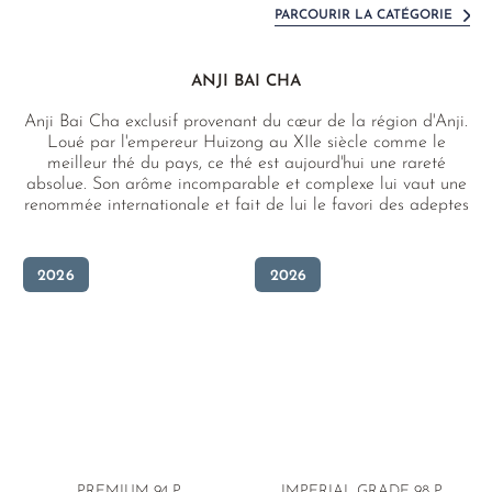
PARCOURIR LA CATÉGORIE
ANJI BAI CHA
Anji Bai Cha exclusif provenant du cœur de la région d'Anji.
Loué par l'empereur Huizong au XIIe siècle comme le
meilleur thé du pays, ce thé est aujourd'hui une rareté
absolue. Son arôme incomparable et complexe lui vaut une
renommée internationale et fait de lui le favori des adeptes
du thé à travers le monde.
2026
2026
PREMIUM 94 P.
IMPERIAL GRADE 98 P.