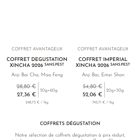
COFFRET AVANTAGEUX
COFFRET AVANTAGEUX
COFFRET DÉGUSTATION
COFFRET IMPÉRIAL
SANS.PEST
SANS.PEST
XINCHA 2026
XINCHA 2026
Anji Bai Cha, Mao Feng
Anji Bai, Emei Shan
28,80 €
54,80 €
50g+60g
20g+50g
27,36 €
52,06 €
248,73 € / 1kg
743,71 € / 1kg
COFFRETS DÉGUSTATION
Notre sélection de coffrets dégustation à prix réduit,