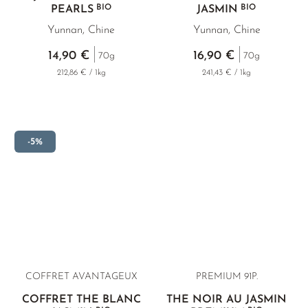
BIO
BIO
PEARLS
JASMIN
Yunnan, Chine
Yunnan, Chine
14,90 €
16,90 €
70g
70g
212,86 € / 1kg
241,43 € / 1kg
-5%
COFFRET AVANTAGEUX
PREMIUM 91P.
COFFRET THÉ BLANC
THÉ NOIR AU JASMIN