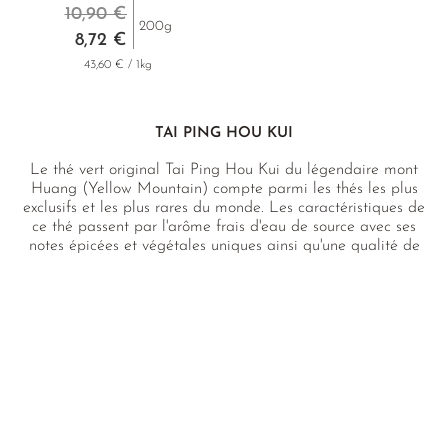
10,90 €
200g
8,72 €
43,60 € / 1kg
TAI PING HOU KUI
Le thé vert original Tai Ping Hou Kui du légendaire mont
Huang (Yellow Mountain) compte parmi les thés les plus
exclusifs et les plus rares du monde. Les caractéristiques de
ce thé passent par l'arôme frais d'eau de source avec ses
notes épicées et végétales uniques ainsi qu'une qualité de
feuille exceptionnelle. Nous proposons les thés très
recherchés de la récolte de printemps, que nous nous
procurons auprès d'une ferme de thé primée situé à
Huangshan, où les producteurs exceptionnels n'ont, par
principe, jamais utilisé de produits phytosanitaires.