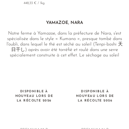
448,33 € / 1kg
YAMAZOE, NARA
Notre ferme à Yamazoe, dans la préfecture de Nara, s'est
spécialisée dans le style « Kumano », presque tombé dans
l'oubli, dans lequel le thé est séché au soleil (Tenpi-boshi 天
日干し) après avoir été torréfié et roulé dans une serre
spécialement construite à cet effet. Le séchage au soleil
confère au thé une douceur unique et profonde ainsi qu'une
texture merveilleusement onctueuse à l'infusion. Outre ces
Kamairicha uniques de couleur ébène, la ferme produit
également un Kamairicha vert classique à l'arôme frais et
croquant.
DISPONIBLE À
DISPONIBLE À
NOUVEAU LORS DE
NOUVEAU LORS DE
LA RÉCOLTE 2026
LA RÉCOLTE 2026