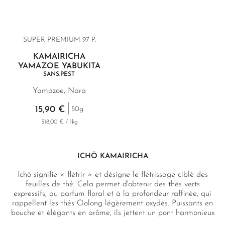
SUPER PREMIUM 97 P.
KAMAIRICHA
YAMAZOE YABUKITA
SANS.PEST
Yamazoe, Nara
15,90 €
50g
318,00 € / 1kg
ICHŌ KAMAIRICHA
Ichō signifie « flétrir » et désigne le flétrissage ciblé des
feuilles de thé. Cela permet d'obtenir des thés verts
expressifs, au parfum floral et à la profondeur raffinée, qui
rappellent les thés Oolong légèrement oxydés. Puissants en
bouche et élégants en arôme, ils jettent un pont harmonieux
entre la fraîcheur du thé vert et l'élégance du thé oolong.