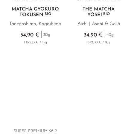
MATCHA GYOKURO
THÉ MATCHA
BIO
BIO
TOKUSEN
YŌSEI
Tanegashima, Kagoshima
Aichi | Asahi & Gokō
34,90 €
34,90 €
30g
40g
1 163,33 € / 1kg
872,50 € / 1kg
SUPER PREMIUM 96 P.