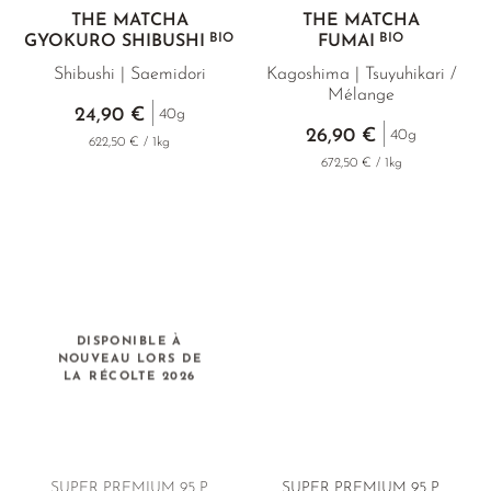
THÉ MATCHA
THÉ MATCHA
BIO
BIO
GYOKURO SHIBUSHI
FUMAI
Shibushi | Saemidori
Kagoshima | Tsuyuhikari /
Mélange
24,90 €
40g
26,90 €
40g
622,50 € / 1kg
672,50 € / 1kg
DISPONIBLE À
NOUVEAU LORS DE
LA RÉCOLTE 2026
SUPER PREMIUM 95 P.
SUPER PREMIUM 95 P.