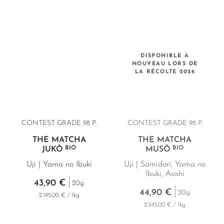
émeraude intense et leur umami divin, ces Matcha offrent
une expérience gustative inoubliable et surpassent même
les meilleurs Matcha issus de l'agriculture conventionnelle.
DISPONIBLE À
NOUVEAU LORS DE
LA RÉCOLTE 2026
CONTEST GRADE 98 P.
CONTEST GRADE 98 P.
THÉ MATCHA
THÉ MATCHA
BIO
BIO
JUKŌ
MUSŌ
Uji | Yama no Ibuki
Uji | Samidori, Yama no
Ibuki, Asahi
43,90 €
20g
44,90 €
20g
2 195,00 € / 1kg
2 245,00 € / 1kg