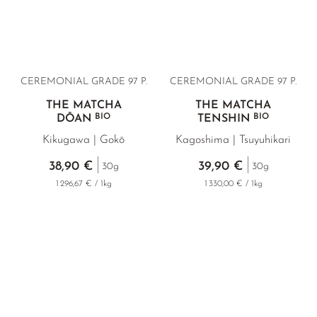
CEREMONIAL GRADE 97 P.
CEREMONIAL GRADE 97 P.
THÉ MATCHA
THÉ MATCHA
BIO
BIO
DŌAN
TENSHIN
Kikugawa | Gokō
Kagoshima | Tsuyuhikari
38,90 €
39,90 €
30g
30g
1 296,67 € / 1kg
1 330,00 € / 1kg