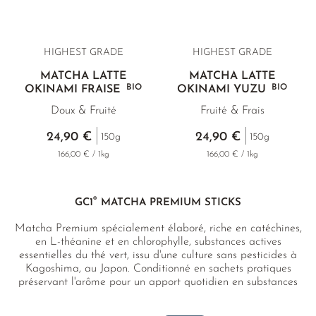
HIGHEST GRADE
HIGHEST GRADE
MATCHA LATTE
MATCHA LATTE
BIO
BIO
OKINAMI FRAISE
OKINAMI YUZU
Doux & Fruité
Fruité & Frais
24,90 €
24,90 €
150g
150g
166,00 € / 1kg
166,00 € / 1kg
®
GC1
MATCHA PREMIUM STICKS
Matcha Premium spécialement élaboré, riche en catéchines,
en L-théanine et en chlorophylle, substances actives
essentielles du thé vert, issu d'une culture sans pesticides à
Kagoshima, au Japon. Conditionné en sachets pratiques
préservant l'arôme pour un apport quotidien en substances
actives du thé, très soluble dans l'eau, à consommer chaud
ou froid, idéal également comme substitut sain au café,