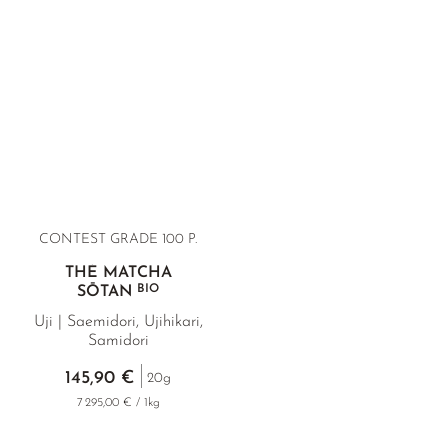
CONTEST GRADE 100 P.
THÉ MATCHA
BIO
SŌTAN
Uji | Saemidori, Ujihikari,
Samidori
145,90 €
20g
7 295,00 € / 1kg