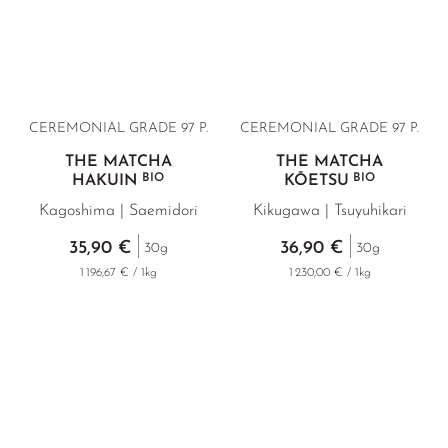
CEREMONIAL GRADE 97 P.
CEREMONIAL GRADE 97 P.
THÉ MATCHA
THÉ MATCHA
BIO
BIO
HAKUIN
KŌETSU
Kagoshima | Saemidori
Kikugawa | Tsuyuhikari
35,90 €
36,90 €
30g
30g
1 196,67 € / 1kg
1 230,00 € / 1kg