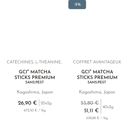
pour préparer un Matcha Latte ou à ajouter à vos
-5%
smoothies.
CATÉCHINES, L-THÉANINE...
COFFRET AVANTAGEUX
®
®
GC1
MATCHA
GC1
MATCHA
STICKS PREMIUM
STICKS PREMIUM
SANS.PEST
SANS.PEST
Kagoshima, Japon
Kagoshima, Japon
26,90 €
53,80 €
20x2g
40x2g
51,11 €
672,50 € / 1kg
638,88 € / 1kg