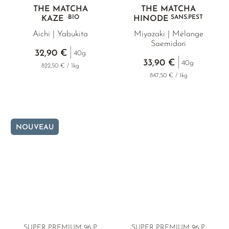
THÉ MATCHA
THÉ MATCHA
BIO
SANS.PEST
KAZE
HINODE
Aichi | Yabukita
Miyazaki | Mélange
Saemidori
32,90 €
40g
33,90 €
40g
822,50 € / 1kg
847,50 € / 1kg
NOUVEAU
SUPER PREMIUM 96 P.
SUPER PREMIUM 96 P.