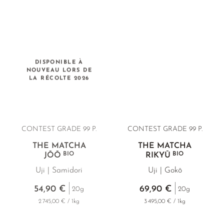
DISPONIBLE À
NOUVEAU LORS DE
LA RÉCOLTE 2026
CONTEST GRADE 99 P.
CONTEST GRADE 99 P.
THÉ MATCHA
THÉ MATCHA
BIO
BIO
JŌŌ
RIKYŪ
Uji | Samidori
Uji | Gokō
54,90 €
69,90 €
20g
20g
2 745,00 € / 1kg
3 495,00 € / 1kg