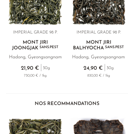
THÉ JAUNE
PHOENIX DANCONG
CORÉE
VARIÉTÉS
ROOIBOS
RECOMMANDATIONS
TIE GUAN YIN
EARL GREY
MATÉ
RECOMMANDATIONS
ZHANGPING SHUI XIAN
KENYA
THÉS D'AMAZONIE
COFFRETS & CADEAUX
IMPERIAL GRADE 98 P.
IMPERIAL GRADE 98 P.
JAPON
TURQUIE
ENCENS RARES
MONT JIRI
MONT JIRI
SANS.PEST
SANS.PEST
JOONGJAK
BALHYOCHA
TANZANIE
CLASSIQUES
Hadong, Gyeongsangnam
Hadong, Gyeongsangnam
THAÏLANDE
RECOMMANDATIONS
21,90 €
24,90 €
30g
30g
RECOMMANDATIONS
COFFRETS & CADEAUX
730,00 € / 1kg
830,00 € / 1kg
COFFRETS & CADEAUX
NOS RECOMMANDATIONS