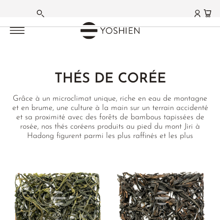
MENU PRINCIPAL
MENU PRINCIPAL
MENU PRINCIPAL
MENU PRINCIPAL
MENU PRINCIPAL
MENU PRINCIPAL
MENU PRINCIPAL
MENU PRINCIPAL
MENU PRINCIPAL
MENU PRINCIPAL
MENU PRINCIPAL
MENU PRINCIPAL
MENU PRINCIPAL
MENU PRINCIPAL
MENU PRINCIPAL
ALLEMAND
MATCHA
THÉS VERTS
THÉS BLANCS
THÉS OOLONG
THÉS NOIRS
THÉS PU ERH
MÉLANGES AROMATISÉS
TISANES
THÉS FONCTIONNELS
ACCESSOIRES
GOURMANDISES
LIFESTYLE | CUISINE
COFFRETS | CADEAUX
FERMES DE THÉ
FRANÇAIS
THÉ MATCHA
JAPON
AIGUILLES D'ARGENT
TAÏWAN
DARJEELING
SHENG PU ERH
THÉ AU JASMIN
TISANES MAISON
GAMME PHYTO
ACCESSOIRES
CHOCOLAT
ARTS DE LA TABLE
COFFRETS
JAPON
THÉS DE CORÉE
®
MATCHA GC1
CHINE
BAI MU DAN
HIGH MOUNTAIN
NÉPAL
SHOU PU ERH
THÉ À L'ORCHIDÉE
TISANES BASIFIANTES
TISANES AMÈRES
ACCESSOIRES POUR MATCHA
GASTRONOMIE
CADEAUX
AICHI
ANGLAIS
Grâce à un microclimat unique, riche en eau de montagne
MATCHA LATTE
CORÉE
SHOU MEI
GABA OOLONG
ASSAM
HEI CHA
EARL GREY
TISANES SIDERITIS
HIVER
ARTISTES & ATELIERS
POUR LA MAISON
CARTES CADEAUX
FUKUOKA
et en brume, une culture à la main sur un terrain accidenté
et sa proximité avec des forêts de bambous tapissées de
FUNMATSUCHA
TANZANIE
YA BAO
MILKY OOLONG
NILGIRI
HAKKOCHA JAPON
ÇAYI MONT KAÇKAR
HERBES INDIVIDUELLES
MTC
COLLECTION PRIVÉE
RECOMMANDATIONS
KAGOSHIMA
rosée, nos thés coréens produits au pied du mont Jiri à
Hadong figurent parmi les plus raffinés et les plus
BOLS À MATCHA
TERROIRS DU JAPON
MOONLIGHT
ORIENTAL BEAUTY
CEYLAN
RECOMMANDATIONS
MÉLANGES JAPONAIS
JIAOGULAN
THÉS FONCTIONNELS
NIHONCHA
MIYAZAKI
recherchés de Corée. Notre thé vert marin et riche en
Umami est issu de la troisième récolte de printemps en mai,
FOUETS À MATCHA
TERROIRS DE CHINE
THÉ MÛRI
BAO ZHONG
CHINE
COFFRETS & CADEAUX
MATCHA LATTE
MTC
TISANES POUR ELLE
CHADO
SAGA
appelée « Joongjak » (중작), tandis que le « Balhyocha »
(발효차) flétri par la rosée des bambous, est une spécialité
ACCESSOIRES POUR MATCHA
THÉ BLANC AU JASMIN
OOLONG ROUGE
TAÏWAN
MÉLANGES INDIENS
SPÉCIALITÉS DE CHINE
GONGFU
SHIZUOKA
RECOMMANDATIONS
régionale de thé noir de Hadong aux arômes délicats de
malt, de chocolat et de sirop de betterave sucrière.
COFFRETS MATCHA
THÉ BLANC KENYA
CHINE
THAÏLANDE
MÉLANGES ROOIBOS
SPÉCIALITÉS DU JAPON
CHINE
COFFRETS
GOURMANDISES
DARJEELING BLANCS
YANCHA - THÉ DE ROCHE
THÉS NOIRS JAPONAIS
INFUSION AUX FRUITS
TISANES DE FLEURS
FUJIAN