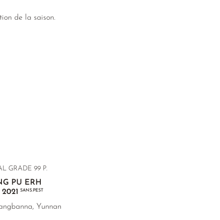
ion de la saison.
L GRADE 99 P.
NG PU ERH
 2021
SANS.PEST
uangbanna, Yunnan