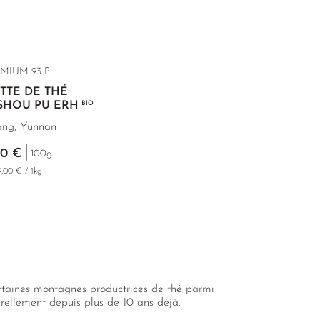
MIUM 93 P.
TTE DE THÉ
SHOU PU ERH
BIO
ang, Yunnan
90 €
100g
9,00 € / 1kg
ertaines montagnes productrices de thé parmi
turellement depuis plus de 10 ans déjà.