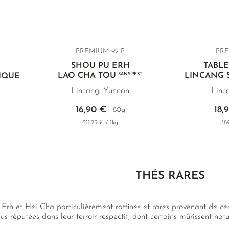
PREMIUM 92 P.
PRE
SHOU PU ERH
TABLE
LAO CHA TOU
SANS.PEST
LINCANG 
IQUE
n
Lincang, Yunnan
Linc
16,90 €
18,
80g
211,25 € / 1kg
18
THÉS RARES
 Erh et Hei Cha particulièrement raffinés et rares provenant de c
lus réputées dans leur terroir respectif, dont certains mûrissent na