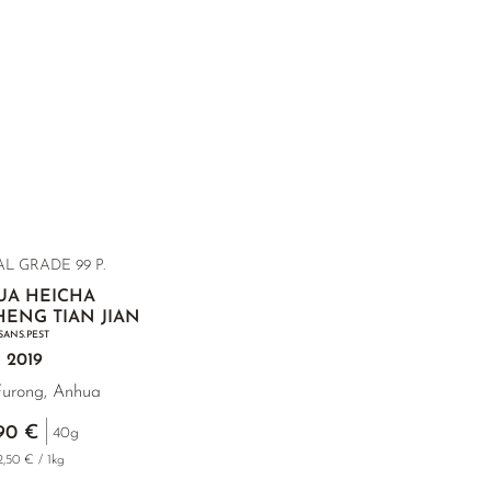
L GRADE 99 P.
UA HEICHA
ENG TIAN JIAN
SANS.PEST
2019
urong, Anhua
90 €
40g
2,50 € / 1kg