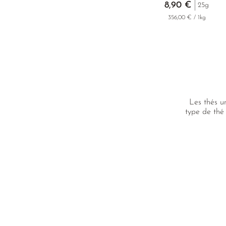
8,90 €
25g
356,00 € / 1kg
Les thés u
type de thé