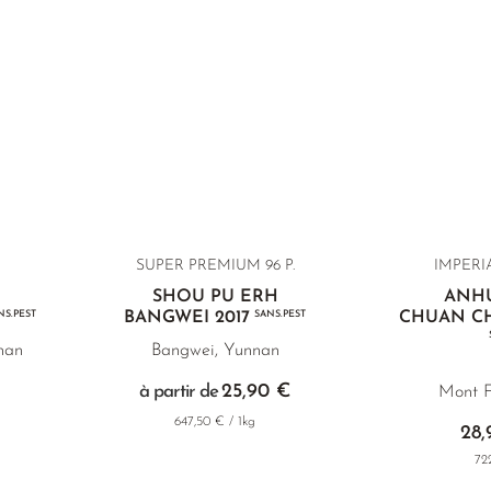
SUPER PREMIUM 96 P.
IMPERIA
SHOU PU ERH
ANH
NS.PEST
BANGWEI 2017
SANS.PEST
CHUAN CH
nan
Bangwei, Yunnan
25,90 €
à partir de
Mont F
647,50 € / 1kg
28,
72