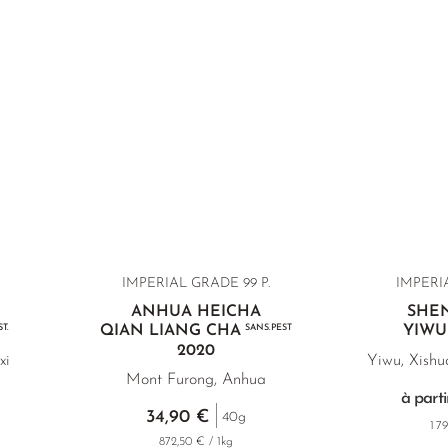
IMPERIAL GRADE 99 P.
IMPERIA
ANHUA HEICHA
SHE
T.
QIAN LIANG CHA
SANS.PEST
YIWU
2020
xi
Yiwu, Xish
Mont Furong, Anhua
à parti
34,90 €
40g
1 7
872,50 € / 1kg