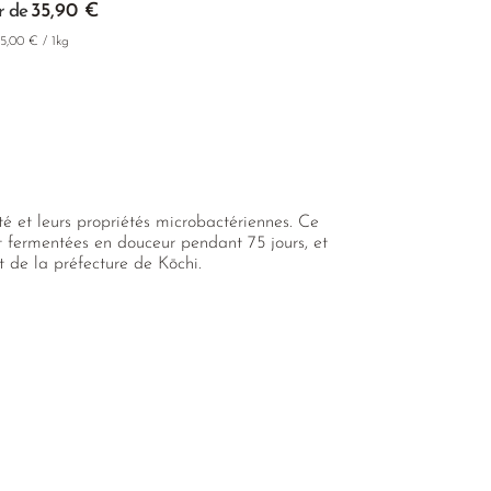
35,90 €
r de
95,00 € / 1kg
té et leurs propriétés microbactériennes. Ce
t fermentées en douceur pendant 75 jours, et
 de la préfecture de Kōchi.