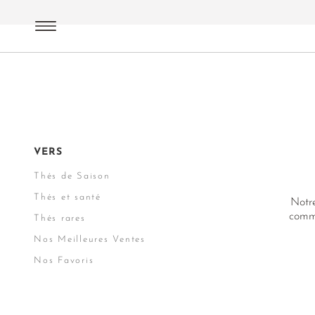
Thés Pu Erh
Recommandations
VERS
Thés de Saison
Thés et santé
Notre
comme
Thés rares
Nos Meilleures Ventes
Nos Favoris