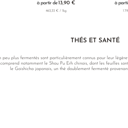
13,90 €
à partir de
à parti
463,33 € / 1kg
1 7
THÉS ET SANTÉ
n peu plus fermentés sont particulièrement connus pour leur légère
 comprend notamment le Shou Pu Erh chinois, dont les feuilles son
le Goishicha japonais, un thé doublement fermenté provenant