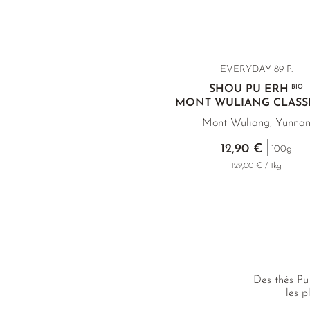
EVERYDAY 89 P.
SHOU PU ERH
BIO
MONT WULIANG CLASS
Mont Wuliang, Yunna
12,90 €
100g
129,00 € / 1kg
Des thés Pu
les p