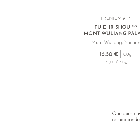
PREMIUM 91 P.
PU EHR SHOU
BIO
MONT WULIANG PAL
Mont Wuliang, Yunna
16,50 €
100g
165,00 € / 1kg
Quelques-uns 
recommandons