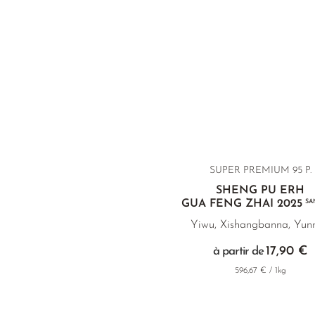
SUPER PREMIUM 95 P.
SHENG PU ERH
GUA FENG ZHAI 2025
SA
Yiwu, Xishangbanna, Yun
17,90 €
à partir de
596,67 € / 1kg