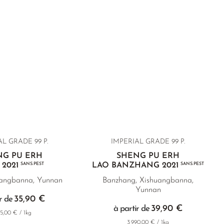
L GRADE 99 P.
IMPERIAL GRADE 99 P.
NG PU ERH
SHENG PU ERH
 2021
SANS.PEST
LAO BANZHANG 2021
SANS.PEST
uangbanna, Yunnan
Banzhang, Xishuangbanna,
Yunnan
35,90 €
r de
39,90 €
à partir de
95,00 € / 1kg
3 990,00 € / 1kg