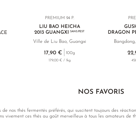
PREMIUM 94 P.
PRE
LIU BAO HEICHA
GUS
2013 GUANGXI
SANS.PEST
DRAGON PE
ACE
n
Ville de Liu Bao, Guangxi
Bangdong,
17,90 €
22,
100g
179,00 € / 1kg
45
NOS FAVORIS
de nos thés fermentés préférés, qui suscitent toujours des réaction
 vivement ces thés au goût merveilleux à tous les amateurs de t