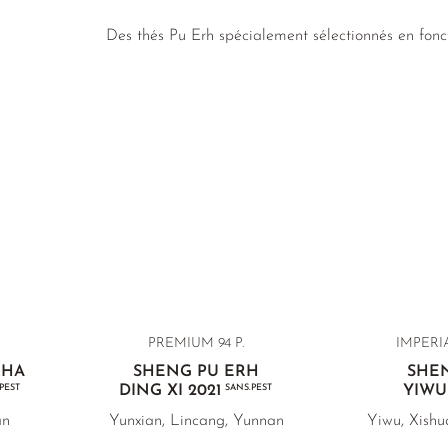
Des thés Pu Erh spécialement sélectionnés en fonct
PREMIUM 94 P.
IMPERIA
CHA
SHENG PU ERH
SHE
PEST
DING XI 2021
SANS.PEST
YIWU
an
Yunxian, Lincang, Yunnan
Yiwu, Xish