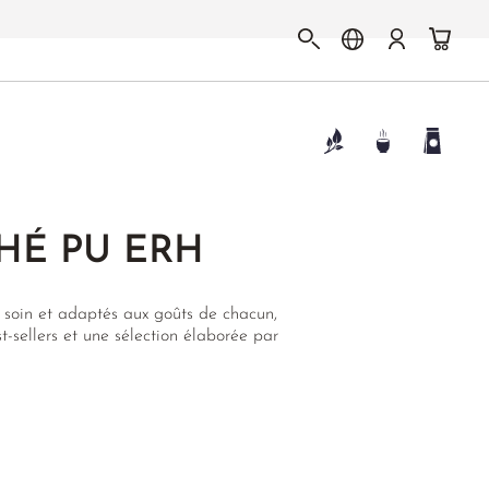
HÉ PU ERH
 soin et adaptés aux goûts de chacun,
-sellers et une sélection élaborée par