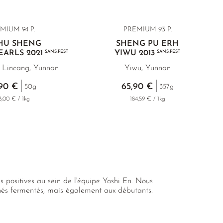
MIUM 94 P.
PREMIUM 93 P.
HU SHENG
SHENG PU ERH
ARLS 2021
SANS.PEST
YIWU 2013
SANS.PEST
 Lincang, Yunnan
Yiwu, Yunnan
90 €
65,90 €
50g
357g
8,00 € / 1kg
184,59 € / 1kg
s positives au sein de l'équipe Yoshi En. Nous
hés fermentés, mais également aux débutants.