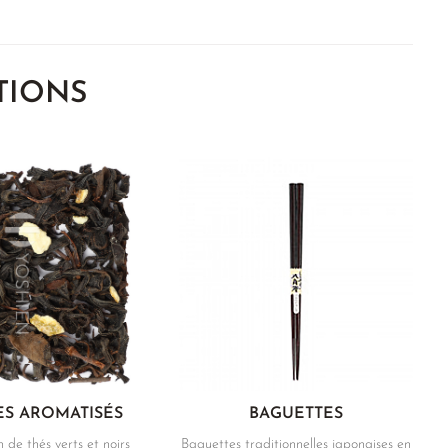
TIONS
S AROMATISÉS
BAGUETTES
 de thés verts et noirs
Baguettes traditionnelles japonaises en