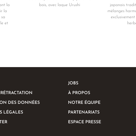
ant la
bois, avec laque Urushi
japonais tradi
r la
mélanges harmo
 sa
exclusivement 
le et
herbe
JOBS
 RÉTRACTATION
À PROPOS
ION DES DONNÉES
NOTRE ÉQUIPE
S LÉGALES
PARTENARIATS
TER
ESPACE PRESSE