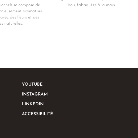
tionnels se compose de
bois, fabriquées à la main
nieusement aromatisés
avec des fleurs et des
s naturelles.
YOUTUBE
INSTAGRAM
LINKEDIN
ACCESSIBILITÉ