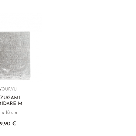
YOURYU
UZUGAMI
MIDARE M
8 × 18 cm
9,90 €