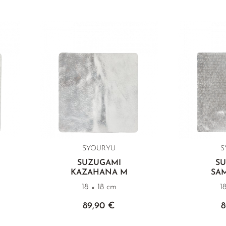
SYOURYU
S
SUZUGAMI
S
KAZAHANA M
SA
18 × 18 cm
1
89,90 €
8