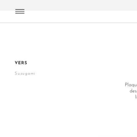
Lifestyle | Cuisine
Arts de la table
Suzugami
VERS
Suzugami
Plaqu
des