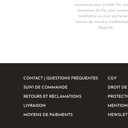
accessoires pour purifier l'air av
cérémonie du thé, pour souteni
méditation ou pour parfumer
maison de manière traditionnel
élégante.
CONTACT | QUESTIONS FRÉQUENTES
CGV
SUIVI DE COMMANDE
DROIT DE
RETOURS ET RÉCLAMATIONS
PROTECT
LIVRAISON
MENTION
MOYENS DE PAIEMENTS
NEWSLET