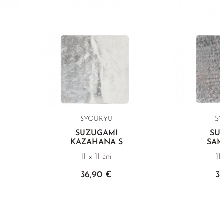
SYOURYU
S
SUZUGAMI
S
KAZAHANA S
SA
11 × 11 cm
1
36,90 €
3