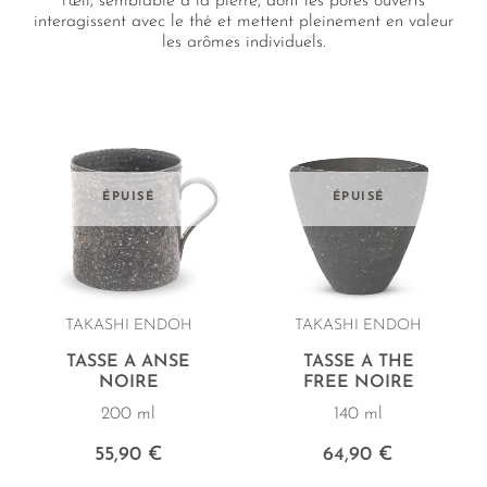
l'œil, semblable à la pierre, dont les pores ouverts
THÉ JAUNE
PHOENIX DANCONG
CORÉE
VARIÉTÉS
ROOIBOS
interagissent avec le thé et mettent pleinement en valeur
RECOMMANDATIONS
les arômes individuels.
TIE GUAN YIN
EARL GREY
MATÉ
RECOMMANDATIONS
ZHANGPING SHUI XIAN
KENYA
THÉS D'AMAZONIE
COFFRETS & CADEAUX
JAPON
TURQUIE
ENCENS RARES
TANZANIE
CLASSIQUES
ÉPUISÉ
ÉPUISÉ
THAÏLANDE
RECOMMANDATIONS
RECOMMANDATIONS
COFFRETS & CADEAUX
COFFRETS & CADEAUX
TAKASHI ENDOH
TAKASHI ENDOH
TASSE À ANSE
TASSE À THÉ
NOIRE
FREE NOIRE
200 ml
140 ml
55,90 €
64,90 €