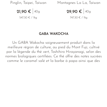
Pinglin, Taipei, Taïwan
Montagnes La La, Taïwan
21,90 €
29,90 €
40g
40g
547,50 € / 1kg
747,50 € / 1kg
GABA WAKOCHA
Un GABA Wakocha soigneusement produit dans la
meilleure région de culture, au pied du Mont Fuji, cultivé
par la légende du thé vert, Toshihiro Hirayanagi, selon des
normes biologiques certifiées. Ce thé offre des notes sucrées
comme le caramel salé et la barbe à papa ainsi que des
arômes maltés qui s'harmonisent avec le bouquet floral et
de baies typique du Wakocha. Il dispose d'une teneur en
GABA prouvée en laboratoire.