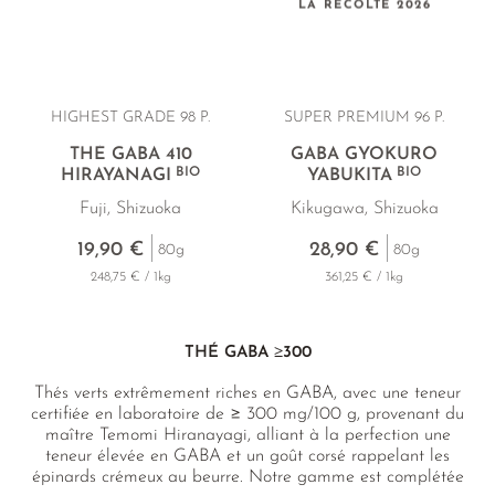
LA RÉCOLTE 2026
HIGHEST GRADE 98 P.
SUPER PREMIUM 96 P.
THÉ GABA 410
GABA GYOKURO
BIO
BIO
HIRAYANAGI
YABUKITA
Fuji, Shizuoka
Kikugawa, Shizuoka
19,90 €
28,90 €
80g
80g
248,75 € / 1kg
361,25 € / 1kg
THÉ GABA ≥300
Thés verts extrêmement riches en GABA, avec une teneur
certifiée en laboratoire de ≥ 300 mg/100 g, provenant du
maître Temomi Hiranayagi, alliant à la perfection une
teneur élevée en GABA et un goût corsé rappelant les
épinards crémeux au beurre. Notre gamme est complétée