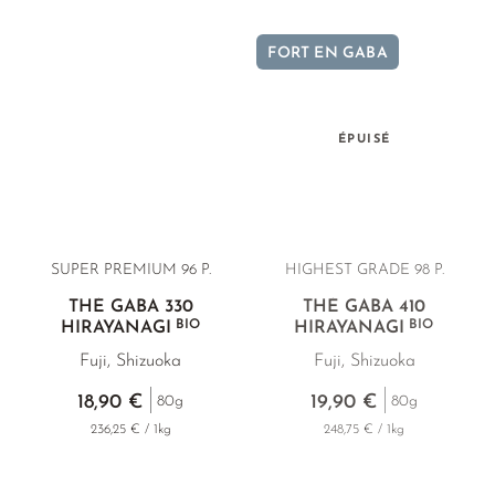
par notre GABA Gyokuro particulièrement puissant,
ombragé avant la récolte.
FORT EN GABA
ÉPUISÉ
SUPER PREMIUM
96 P.
HIGHEST GRADE 98 P.
THÉ GABA 330
THÉ GABA 410
BIO
BIO
HIRAYANAGI
HIRAYANAGI
Fuji, Shizuoka
Fuji, Shizuoka
18,90 €
19,90 €
80g
80g
236,25 € / 1kg
248,75 € / 1kg