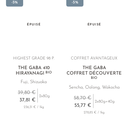
-5%
-5%
ÉPUISÉ
ÉPUISÉ
HIGHEST GRADE 98 P.
COFFRET AVANTAGEUX
THÉ GABA 410
THÉ GABA
BIO
HIRAYANAGI
COFFRET DÉCOUVERTE
BIO
Fuji, Shizuoka
Sencha, Oolong, Wakocha
39,80 €
2x80g
58,70 €
37,81 €
2x80g+40g
55,77 €
236,31 € / 1kg
278,85 € / 1kg