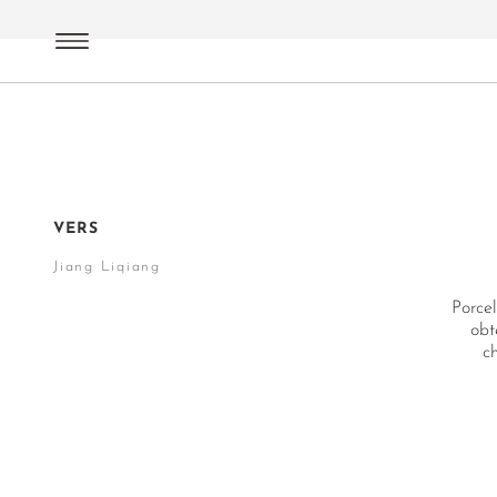
Artistes | Ateliers
Jiang Liqiang
VERS
Jiang Liqiang
Porcel
obt
c