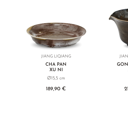
JIANG LIQIANG
JIA
CHA PAN
GON
XU NI
Ø15,5 cm
189,90 €
2