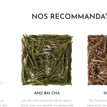
NOS RECOMMANDA
ANJI BAI CHA
H
 du
Un thé rare provenant de la région
Du Sencha e
s des
d'Anji avec une qualité exceptionnelle
supérieure tor