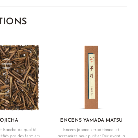
TIONS
OJICHA
ENCENS YAMADA MATSU
t Bancha de qualité
Encens japonais traditionnel et
réfiés par des fermiers
accessoires pour purifier l'air avant la