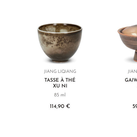
JIANG LIQIANG
JIA
TASSE À THÉ
GAI
XU NI
85 ml
114,90 €
5