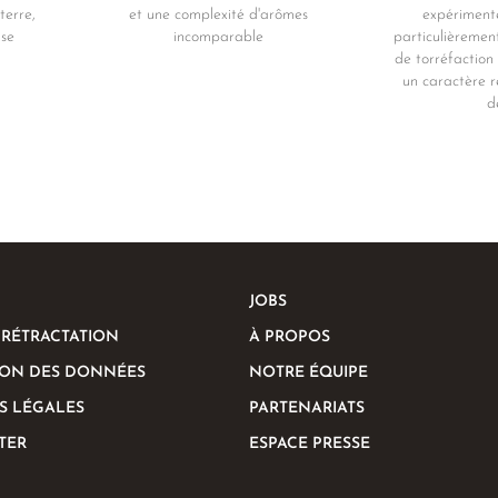
terre,
et une complexité d'arômes
expériment
use
incomparable
particulièremen
de torréfaction
un caractère r
d
JOBS
 RÉTRACTATION
À PROPOS
ION DES DONNÉES
NOTRE ÉQUIPE
S LÉGALES
PARTENARIATS
TER
ESPACE PRESSE