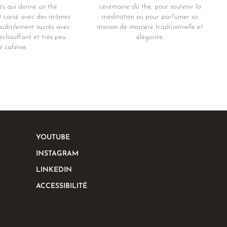
és qui donne un thé
cérémonie du thé, pour soutenir la
t corsé avec des arômes
méditation ou pour parfumer sa
 subtilement sucrés avec
maison de manière traditionnelle et
échauffant et très peu
élégante.
e caféine.
YOUTUBE
INSTAGRAM
LINKEDIN
ACCESSIBILITÉ