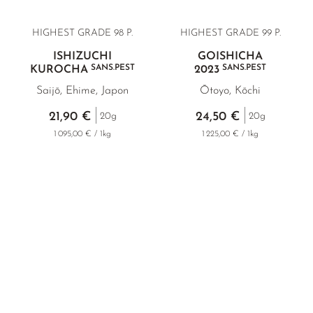
HIGHEST GRADE 98 P.
HIGHEST GRADE 99 P.
ISHIZUCHI
GOISHICHA
SANS.PEST
SANS.PEST
KUROCHA
2023
Saijō, Ehime, Japon
Ōtoyo, Kōchi
21,90 €
24,50 €
20g
20g
1 095,00 € / 1kg
1 225,00 € / 1kg