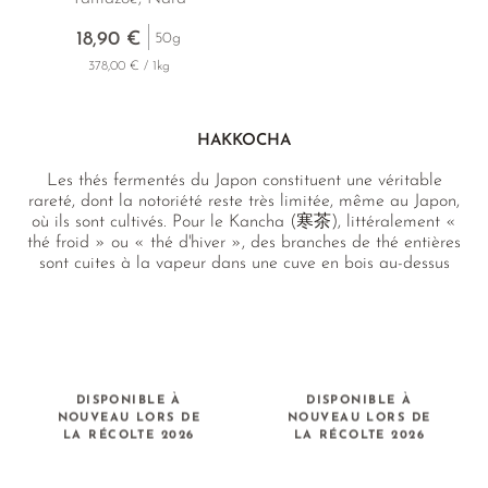
18,90 €
50g
378,00 € / 1kg
HAKKOCHA
Les thés fermentés du Japon constituent une véritable
rareté, dont la notoriété reste très limitée, même au Japon,
où ils sont cultivés. Pour le Kancha (寒茶), littéralement «
thé froid » ou « thé d'hiver », des branches de thé entières
sont cuites à la vapeur dans une cuve en bois au-dessus
d'un feu de bois, puis séchées à l'air frais de l'hiver. Le
Kurocha (黒茶), l'Awabancha (阿波晩茶) et le Goishicha
(碁石茶) sont des thés rares et uniques provenant
respectivement d'Ehime et de Shikoku, qui subissent une
double fermentation après la récolte, développant ainsi un
profil gustatif remarquable, à la fois boisé, sucré et
DISPONIBLE À
DISPONIBLE À
légèrement acidulé.
NOUVEAU LORS DE
NOUVEAU LORS DE
LA RÉCOLTE 2026
LA RÉCOLTE 2026