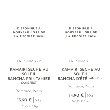
(Tenpi-boshi 天日干し) après la torréfaction et le roulage,
dans une serre spécialement construite pour cela. Ce thé est
également appelé « Kumano Bancha » (熊野番茶) et était
autrefois produit par les familles résidant à Kumano pour
leur propre consommation. Le séchage au soleil confère au
thé une douceur unique et profonde ainsi qu'une texture
DISPONIBLE À
DISPONIBLE À
merveilleusement onctueuse à l'infusion.
NOUVEAU LORS DE
NOUVEAU LORS DE
LA RÉCOLTE 2026
LA RÉCOLTE 2026
PREMIUM 93 P.
PREMIUM 94 P.
KAMAIRI SÉCHÉ AU
KAMAIRI SÉCHÉ AU
SOLEIL
SOLEIL
SANS.PEST
BANCHA PRINTANIER
BANCHA D'ÉTÉ
SANS.PEST
Yamazoe, Nara
Yamazoe, Nara
14,90 €
80g
13,90 €
80g
186,25 € / 1kg
173,75 € / 1kg