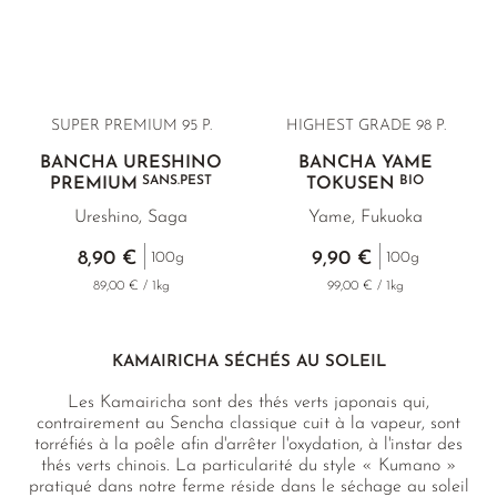
LUSHAN CLOUD & MIST
MIYAZAKI
YUNNAN
THÉ JAUNE
PHOENIX DANCONG
CORÉE
VARIÉTÉS
ROOIBOS
RECOMMANDATIONS
MAO FENG
NARA
ZHEJIANG
TIE GUAN YIN
EARL GREY
MATÉ
RECOMMANDATIONS
SENCHA
SAGA
ZHANGPING SHUI XIAN
KENYA
THÉS D'AMAZONIE
COFFRETS & CADEAUX
SUPER PREMIUM 95 P.
HIGHEST GRADE 98 P.
SUI TONG CHA
SHIBUSHI
JAPON
TURQUIE
ENCENS RARES
BANCHA URESHINO
BANCHA YAME
TAI PING HOU KUI
SHIZUOKA
TANZANIE
CLASSIQUES
SANS.PEST
BIO
PREMIUM
TOKUSEN
Ureshino, Saga
Yame, Fukuoka
WHITE CRANE WAVE
UJI
THAÏLANDE
RECOMMANDATIONS
8,90 €
9,90 €
100g
100g
THÉ VERT RARE
URESHINO
RECOMMANDATIONS
COFFRETS & CADEAUX
89,00 € / 1kg
99,00 € / 1kg
VARIÉTÉS DE THÉ VERT DE CHINE
YAME
COFFRETS & CADEAUX
KAMAIRICHA SÉCHÉS AU SOLEIL
Les Kamairicha sont des thés verts japonais qui,
contrairement au Sencha classique cuit à la vapeur, sont
torréfiés à la poêle afin d'arrêter l'oxydation, à l'instar des
thés verts chinois. La particularité du style « Kumano »
pratiqué dans notre ferme réside dans le séchage au soleil