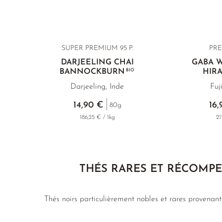
SUPER PREMIUM 95 P.
PR
DARJEELING CHAI
GABA 
BANNOCKBURN
BIO
HIR
Darjeeling, Inde
Fuj
14,90 €
16,
80g
186,25 € / 1kg
21
THÉS RARES ET RÉCOMP
Thés noirs particulièrement nobles et rares provenan