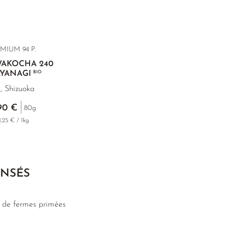
EMIUM
94 P.
WAKOCHA 240
AYANAGI
BIO
i, Shizuoka
90 €
80g
1,25 € / 1kg
ENSÉS
t de fermes primées