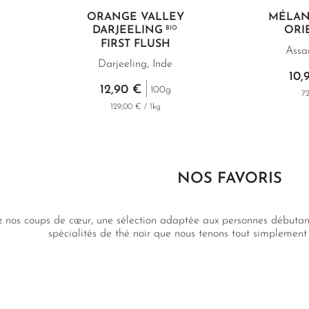
N
ORANGE VALLEY
MÉLAN
DARJEELING
BIO
ORI
FIRST FLUSH
Assa
Darjeeling, Inde
10,
12,90 €
100g
72
129,00 € / 1kg
NOS FAVORIS
 nos coups de cœur, une sélection adaptée aux personnes débutan
spécialités de thé noir que nous tenons tout simplement 