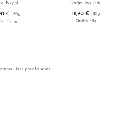
Darjeeling, Inde
am, Népal
18,90 €
90 €
80g
80g
236,25 € / 1kg
3,75 € / 1kg
 particulières pour la santé