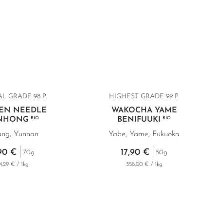
L GRADE 98 P.
HIGHEST GRADE 99 P.
EN NEEDLE
WAKOCHA YAME
ANHONG
BIO
BENIFUUKI
BIO
ang, Yunnan
Yabe, Yame, Fukuoka
90 €
17,90 €
70g
50g
4,29 € / 1kg
358,00 € / 1kg