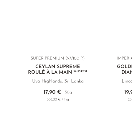
SUPER PREMIUM (97/100 P.)
IMPERIA
CEYLAN SUPREME
GOLD
ROULÉ À LA MAIN
SANS.PEST
DI
Uva Highlands, Sri Lanka
Linc
17,90 €
19,
50g
358,00 € / 1kg
28