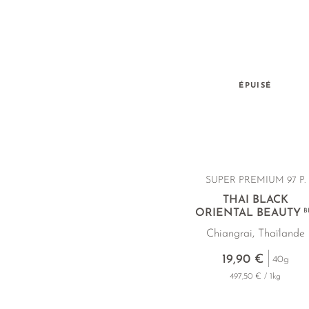
ÉPUISÉ
SUPER PREMIUM 97 P.
THAI BLACK
ORIENTAL BEAUTY
B
Chiangrai, Thaïlande
19,90 €
40g
497,50 € / 1kg