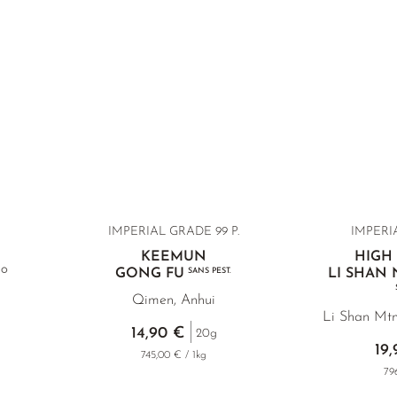
IMPERIAL GRADE
99 P.
IMPERIA
KEEMUN
HIGH
IO
GONG FU
SANS PEST.
LI SHAN
Qimen, Anhui
Li Shan Mtn
14,90 €
20g
19
745,00 € / 1kg
79