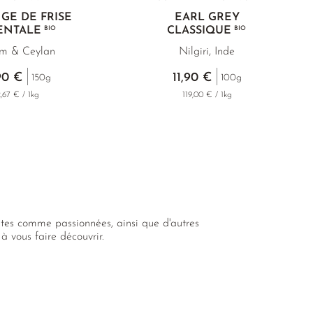
GE DE FRISE
EARL GREY
ENTALE
BIO
CLASSIQUE
BIO
m & Ceylan
Nilgiri, Inde
90 €
11,90 €
150g
100g
,67 € / 1kg
119,00 € / 1kg
tes comme passionnées, ainsi que d'autres
à vous faire découvrir.