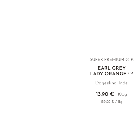
SUPER PREMIUM 95 P.
EARL GREY
LADY ORANGE
BIO
Darjeeling, Inde
13,90 €
100g
139,00 € / 1kg