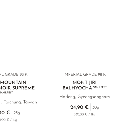
L GRADE 98 P.
IMPERIAL GRADE 98 P.
 MOUNTAIN
MONT JIRI
 NOIR SUPREME
BALHYOCHA
SANS.PEST
SANS.PEST
Hadong, Gyeongsangnam
., Taichung, Taiwan
24,90 €
30g
,90 €
25g
830,00 € / 1kg
6,00 € / 1kg