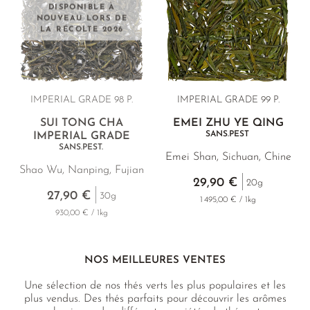
DISPONIBLE À
NOUVEAU LORS DE
LA RÉCOLTE 2026
IMPERIAL GRADE 98 P.
IMPERIAL GRADE 99 P.
SUI TONG CHA
EMEI ZHU YE QING
SANS.PEST
IMPERIAL GRADE
SANS.PEST.
Emei Shan, Sichuan, Chine
Shao Wu, Nanping, Fujian
29,90 €
20g
27,90 €
30g
1 495,00 € / 1kg
930,00 € / 1kg
NOS MEILLEURES VENTES
Une sélection de nos thés verts les plus populaires et les
plus vendus. Des thés parfaits pour découvrir les arômes