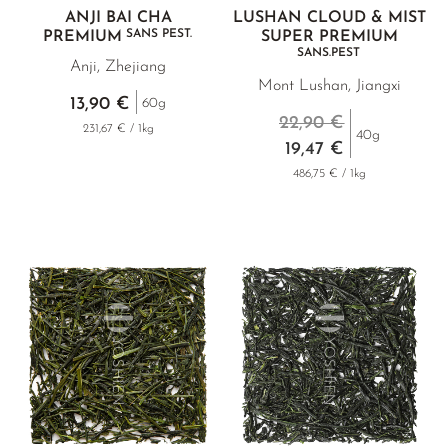
ANJI BAI CHA
LUSHAN CLOUD & MIST
SANS PEST.
PREMIUM
SUPER PREMIUM
SANS.PEST
Anji, Zhejiang
Mont Lushan, Jiangxi
13,90 €
60g
22,90 €
231,67 € / 1kg
40g
19,47 €
486,75 € / 1kg