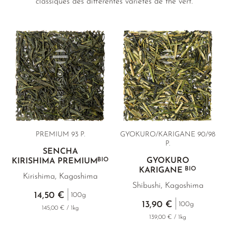
classiques des différentes variétés de thé vert.
PREMIUM 93 P.
GYOKURO/KARIGANE 90/98
P.
SENCHA
BIO
GYOKURO
KIRISHIMA PREMIUM
BIO
KARIGANE
Kirishima, Kagoshima
Shibushi, Kagoshima
14,50 €
100g
13,90 €
100g
145,00 € / 1kg
139,00 € / 1kg