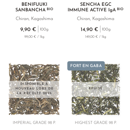
BENIFUUKI
SENCHA EGC
BIO
BIO
SANBANCHA
IMMUNE ACTIVE
IgA
Chiran, Kagoshima
Chiran, Kagoshima
9,90 €
14,90 €
100g
100g
99,00 € / 1kg
149,00 € / 1kg
FORT EN GABA
DISPONIBLE À
NOUVEAU LORS DE
ÉPUISÉ
LA RÉCOLTE 2026
IMPERIAL GRADE 98 P.
HIGHEST GRADE 98 P.