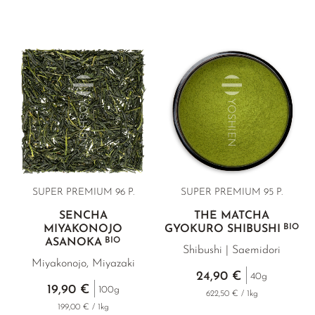
BANCHA RARES
SUNROUGE
TAMARYOKUCHA
TENCHA
THÉ VERT EN SACHETS
APERÇU DES VARIÉTÉS JAPON
SUPER PREMIUM 96 P.
SUPER PREMIUM 95 P.
SENCHA
THÉ MATCHA
BIO
MIYAKONOJO
GYOKURO SHIBUSHI
BIO
ASANOKA
Shibushi | Saemidori
Miyakonojo, Miyazaki
24,90 €
40g
19,90 €
100g
622,50 € / 1kg
199,00 € / 1kg