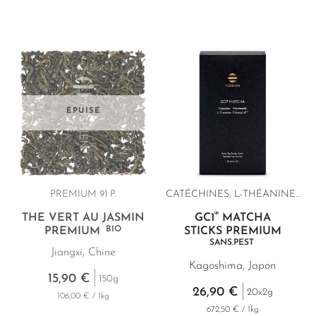
ÉPUISÉ
PREMIUM
91 P.
CATÉCHINES, L-THÉANINE...
®
THÉ VERT AU JASMIN
GC1
MATCHA
BIO
PREMIUM
STICKS PREMIUM
SANS.PEST
Jiangxi, Chine
Kagoshima, Japon
15,90 €
150g
26,90 €
20x2g
106,00 € / 1kg
672,50 € / 1kg