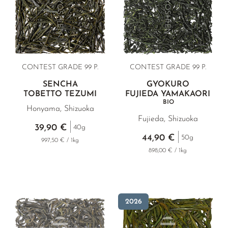
CONTEST GRADE 99 P.
CONTEST GRADE
99 P.
SENCHA
GYOKURO
TOBETTO TEZUMI
FUJIEDA YAMAKAORI
BIO
Honyama, Shizuoka
Fujieda, Shizuoka
39,90 €
40g
44,90 €
50g
997,50 € / 1kg
898,00 € / 1kg
2026