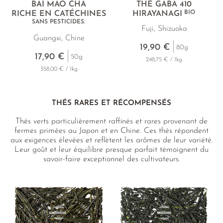
BAI MAO CHA
THÉ GABA 410
BIO
RICHE EN CATÉCHINES
HIRAYANAGI
SANS PESTICIDES.
Fuji, Shizuoka
Guangxi, Chine
19,90 €
80g
17,90 €
50g
248,75 € / 1kg
358,00 € / 1kg
THÉS RARES ET RÉCOMPENSÉS
Thés verts particulièrement raffinés et rares provenant de
fermes primées au Japon et en Chine. Ces thés répondent
aux exigences élevées et reflètent les arômes de leur variété.
Leur goût et leur équilibre presque parfait témoignent du
savoir-faire exceptionnel des cultivateurs.