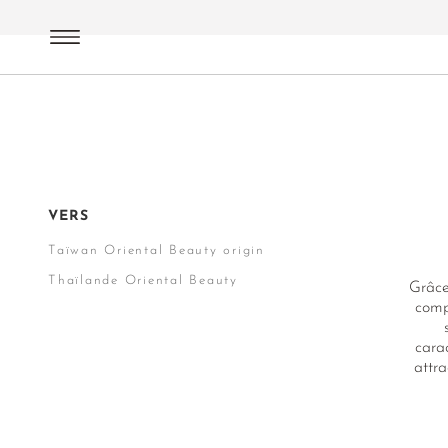
Thés Oolong
Oriental Beauty
VERS
Taïwan Oriental Beauty original
Thaïlande Oriental Beauty
Grâce
comp
cara
attra