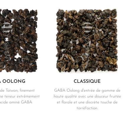
A OOLONG
CLASSIQUE
de Taïwan, finement
GABA Oolong d'entrée de gamme de
 une teneur extrêmement
haute qualité avec une douceur fruitée
 acide aminé GABA
et florale et une discrète touche de
torréfaction.