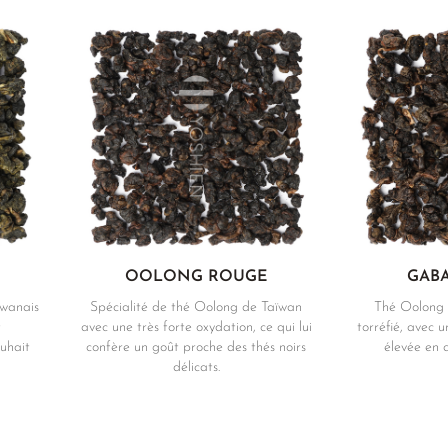
OOLONG ROUGE
GAB
ïwanais
Spécialité de thé Oolong de Taïwan
Thé Oolong 
t
avec une très forte oxydation, ce qui lui
torréfié, avec
uhait
confère un goût proche des thés noirs
élevée en
délicats.