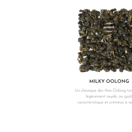
MILKY OOLONG
Un classique des thés Oolong ta
légèrement oxydé, au goû
caractéristique et crémeux à so