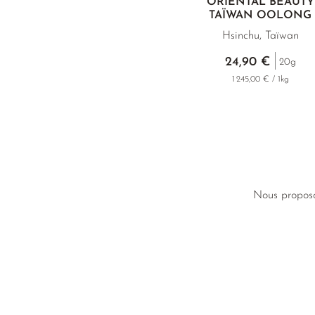
ORIENTAL BEAUTY
TAÏWAN OOLONG
Hsinchu, Taïwan
24,90 €
20g
1 245,00 € / 1kg
Nous proposo