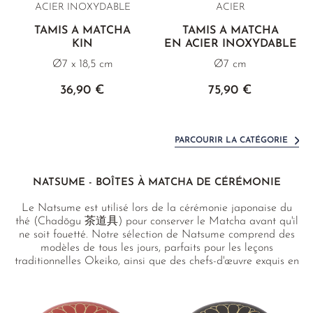
ACIER INOXYDABLE
ACIER
TAMIS À MATCHA
TAMIS À MATCHA
KIN
EN ACIER INOXYDABLE
Ø7 x 18,5 cm
Ø7 cm
36,90 €
75,90 €
PARCOURIR LA CATÉGORIE
NATSUME - BOÎTES À MATCHA DE CÉRÉMONIE
Le Natsume est utilisé lors de la cérémonie japonaise du
thé (Chadōgu 茶道具) pour conserver le Matcha avant qu'il
ne soit fouetté. Notre sélection de Natsume comprend des
modèles de tous les jours, parfaits pour les leçons
traditionnelles Okeiko, ainsi que des chefs-d'œuvre exquis en
Urushi, réels trésors pour les adeptes du Chadōgu.