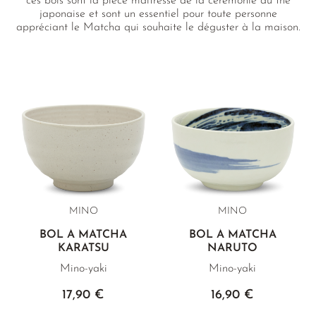
ces bols sont la pièce maîtresse de la cérémonie du thé
THÉ JAUNE
PHOENIX DANCONG
CORÉE
VARIÉTÉS
ROOIBOS
japonaise et sont un essentiel pour toute personne
appréciant le Matcha qui souhaite le déguster à la maison.
TIE GUAN YIN
EARL GREY
MATÉ
Chaque Chawan est fabriqué à la main et provient de sites
RECOMMANDATIONS
historiques dédiés à la céramique à travers le Japon, et
ZHANGPING SHUI XIAN
KENYA
THÉS D'AMAZONIE
arbore une grande variété de formes traditionnelles ainsi
COFFRETS & CADEAUX
que des différents styles régionaux.
JAPON
TURQUIE
ENCENS RARES
TANZANIE
CLASSIQUES
THAÏLANDE
RECOMMANDATIONS
RECOMMANDATIONS
COFFRETS & CADEAUX
COFFRETS & CADEAUX
MINO
MINO
BOL À MATCHA
BOL À MATCHA
KARATSU
NARUTO
Mino-yaki
Mino-yaki
17,90 €
16,90 €