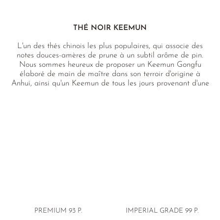
THÉ NOIR KEEMUN
L'un des thés chinois les plus populaires, qui associe des
notes douces-amères de prune à un subtil arôme de pin.
Nous sommes heureux de proposer un Keemun Gongfu
élaboré de main de maître dans son terroir d'origine à
Anhui, ainsi qu'un Keemun de tous les jours provenant d'une
petite ferme située dans les montagnes du Huang Shan.
PREMIUM 93 P.
IMPERIAL GRADE
99 P.