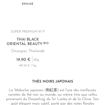
ÉPUISÉ
SUPER PREMIUM 97 P.
THAI BLACK
BIO
ORIENTAL BEAUTY
Chiangrai, Thaïlande
19,90 €
40g
497,50 € / 1kg
THÉS NOIRS JAPONAIS
Le Wakocha japonais (和紅茶) est l'une des meilleures
variétés de thé noir au monde, au même titre que celles
provenant du Darjeeling, du Sri Lanka et de la Chine. Son
goût élégant mais subtil, porté par des notes florales