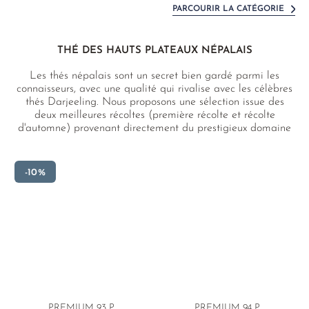
PARCOURIR LA CATÉGORIE
THÉ DES HAUTS PLATEAUX NÉPALAIS
Les thés népalais sont un secret bien gardé parmi les
connaisseurs, avec une qualité qui rivalise avec les célèbres
thés Darjeeling. Nous proposons une sélection issue des
deux meilleures récoltes (première récolte et récolte
d'automne) provenant directement du prestigieux domaine
de thé Guranse à Hile, l'un des jardins de thé les plus hauts
du monde, réputé non seulement pour ses thés
exceptionnels, mais aussi pour son engagement social dans
-10%
toute la région.
PREMIUM 93 P.
PREMIUM 94 P.