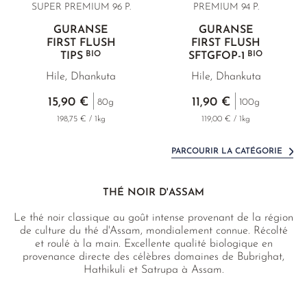
SUPER PREMIUM 96 P.
PREMIUM 94 P.
GURANSE
GURANSE
FIRST FLUSH
FIRST FLUSH
BIO
BIO
TIPS
SFTGFOP
-1
Hile, Dhankuta
Hile, Dhankuta
15,90 €
11,90 €
80g
100g
198,75 € / 1kg
119,00 € / 1kg
PARCOURIR LA CATÉGORIE
THÉ NOIR D'ASSAM
Le thé noir classique au goût intense provenant de la région
de culture du thé d'Assam, mondialement connue. Récolté
et roulé à la main. Excellente qualité biologique en
provenance directe des célèbres domaines de Bubrighat,
Hathikuli et Satrupa à Assam.