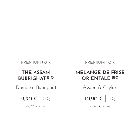
PREMIUM 90 P.
PREMIUM 90 P.
THÉ ASSAM
MÉLANGE DE FRISE
BIO
BIO
BUBRIGHAT
ORIENTALE
Domaine Bubrighat
Assam & Ceylan
9,90 €
10,90 €
100g
150g
99,00 € / 1kg
72,67 € / 1kg