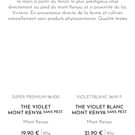
la main à partir du terroir le plus prestigieux situé
directement au pied du mont Kenya, et à proximité du lac
Victoria. En provenance directe de la ferme et cultivés
naturellement sans produits phytosanitaires. Qualité testée
en laboratoire.
SUPER PREMIUM
96/100
VIOLET/BLANC 96/91 P.
THÉ VIOLET
THÉ VIOLET BLANC
SANS PEST.
SANS PEST.
MONT KENYA
MONT KENYA
Mont Kenya
Mont Kenya
19,90 €
21,90 €
80g
80g