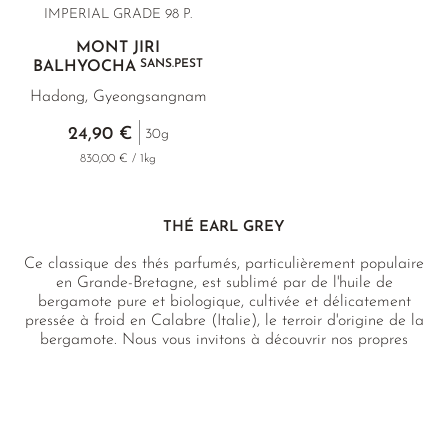
IMPERIAL GRADE 98 P.
MONT JIRI
SANS.PEST
BALHYOCHA
Hadong, Gyeongsangnam
24,90 €
30g
830,00 € / 1kg
THÉ EARL GREY
Ce classique des thés parfumés, particulièrement populaire
en Grande-Bretagne, est sublimé par de l'huile de
bergamote pure et biologique, cultivée et délicatement
pressée à froid en Calabre (Italie), le terroir d'origine de la
bergamote. Nous vous invitons à découvrir nos propres
créations, pour lesquelles nous avons sélectionné des
spécialités de thé noir et de thé blanc particulièrement
aromatiques et de grande qualité.