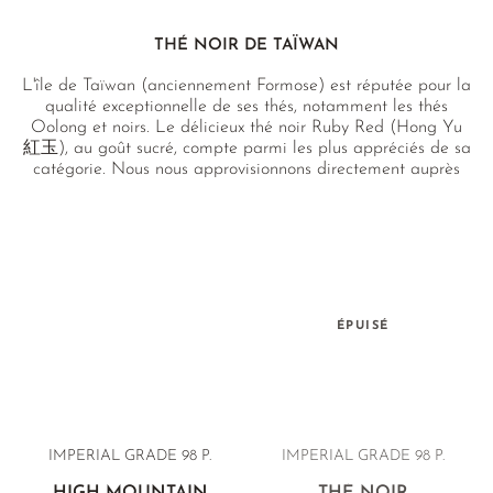
THÉ NOIR DE TAÏWAN
L'île de Taïwan (anciennement Formose) est réputée pour la
qualité exceptionnelle de ses thés, notamment les thés
Oolong et noirs. Le délicieux thé noir Ruby Red (Hong Yu
紅玉), au goût sucré, compte parmi les plus appréciés de sa
catégorie. Nous nous approvisionnons directement auprès
d'une exploitation renommée située dans le terroir de
Nantou, où la culture est 100 % naturelle et sans pesticides.
ÉPUISÉ
IMPERIAL GRADE 98 P.
IMPERIAL GRADE 98 P.
HIGH MOUNTAIN
THÉ NOIR