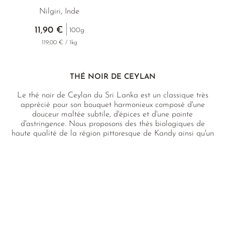
Nilgiri, Inde
11,90 €
100g
119,00 € / 1kg
THÉ NOIR DE CEYLAN
Le thé noir de Ceylan du Sri Lanka est un classique très
apprécié pour son bouquet harmonieux composé d'une
douceur maltée subtile, d'épices et d'une pointe
d'astringence. Nous proposons des thés biologiques de
haute qualité de la région pittoresque de Kandy ainsi qu'un
Edel Ceylon des Highlands d'Uva, roulé à la main et
parfaitement équilibré sur le plan aromatique.