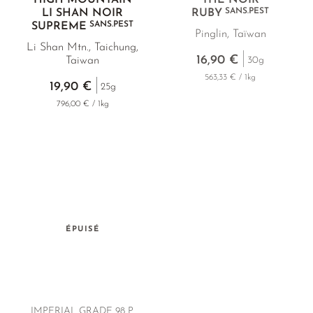
SANS.PEST
LI SHAN NOIR
RUBY
SANS.PEST
SUPREME
Pinglin, Taïwan
Li Shan Mtn., Taichung,
16,90 €
30g
Taiwan
563,33 € / 1kg
19,90 €
25g
796,00 € / 1kg
ÉPUISÉ
IMPERIAL GRADE 98 P.