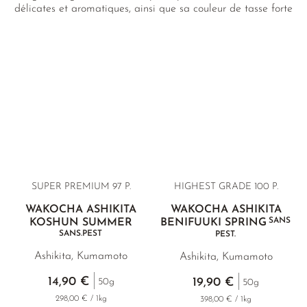
délicates et aromatiques, ainsi que sa couleur de tasse forte
et brillante, le distinguent de toutes les autres variétés de
thé noir. Nous ne proposons que des produits de qualité
supérieure et offrons ainsi une sélection des meilleurs
Wakocha japonais issus de l'agriculture biologique.
SUPER PREMIUM 97 P.
HIGHEST GRADE
100 P.
WAKOCHA ASHIKITA
WAKOCHA ASHIKITA
SANS
KOSHUN SUMMER
BENIFUUKI SPRING
SANS.PEST
PEST.
Ashikita, Kumamoto
Ashikita, Kumamoto
14,90 €
19,90 €
50g
50g
298,00 € / 1kg
398,00 € / 1kg