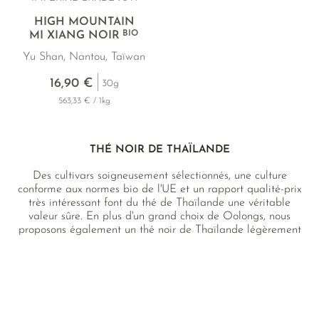
HIGH MOUNTAIN
BIO
MI XIANG NOIR
Yu Shan, Nantou, Taïwan
16,90 €
30g
563,33 € / 1kg
THÉ NOIR DE THAÏLANDE
Des cultivars soigneusement sélectionnés, une culture
conforme aux normes bio de l'UE et un rapport qualité-prix
très intéressant font du thé de Thaïlande une véritable
valeur sûre. En plus d'un grand choix de Oolongs, nous
proposons également un thé noir de Thaïlande légèrement
plus oxydé et sucré-malté. Il provient directement d'une
ferme traditionnelle certifiée bio de Doi Maesalong dans le
nord de la Thaïlande.