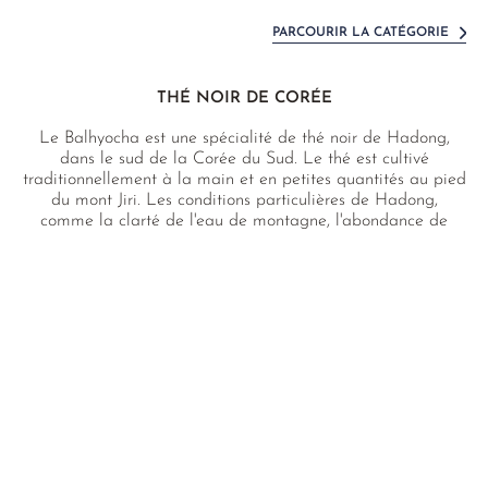
PARCOURIR LA CATÉGORIE
THÉ NOIR DE CORÉE
Le Balhyocha est une spécialité de thé noir de Hadong,
dans le sud de la Corée du Sud. Le thé est cultivé
traditionnellement à la main et en petites quantités au pied
du mont Jiri. Les conditions particulières de Hadong,
comme la clarté de l'eau de montagne, l'abondance de
brouillard et la proximité avec une bambouseraie à la rosée
sucrée contribue à la production d'un thé noir exceptionnel.
En raison du terrain accidenté et du traitement spécial dont
il bénéficie, le thé Balhyocha figure parmi les thés les plus
exquis de Corée. Il est apprécié par les personnes amatrices
dans le monde entier et est disponible en quantité limitée.