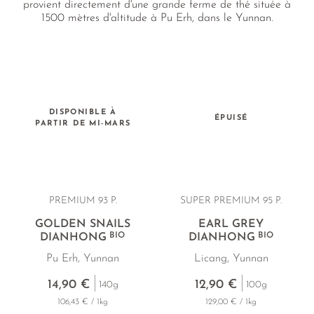
provient directement d'une grande ferme de thé située à
1500 mètres d'altitude à Pu Erh, dans le Yunnan.
DISPONIBLE À
ÉPUISÉ
PARTIR DE MI-MARS
PREMIUM
93 P.
SUPER PREMIUM 95 P.
GOLDEN SNAILS
EARL GREY
BIO
BIO
DIANHONG
DIANHONG
Pu Erh, Yunnan
Licang, Yunnan
14,90 €
12,90 €
140g
100g
106,43 € / 1kg
129,00 € / 1kg