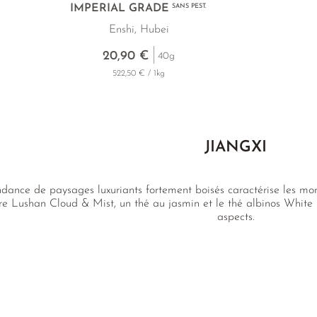
IMPERIAL GRADE
SANS PEST.
Enshi, Hubei
20,90 €
40g
522,50 € / 1kg
JIANGXI
ance de paysages luxuriants fortement boisés caractérise les mont
re Lushan Cloud & Mist, un thé au jasmin et le thé albinos Whit
aspects.