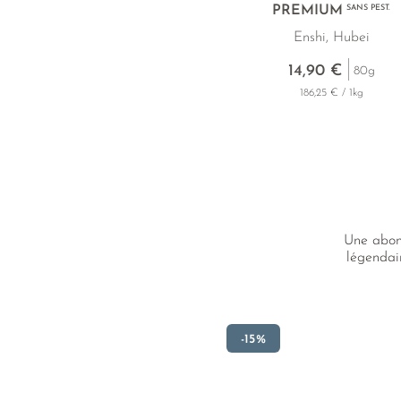
PREMIUM
SANS PEST.
Enshi, Hubei
14,90 €
80g
186,25 € / 1kg
Une abond
légendai
-15%