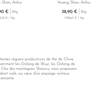
 Shan, Anhui
Huang Shan, Anhui
90 €
38,90 €
30g
30g
3,33 € / 1kg
1 296,67 € / 1kg
rtantes régions productrices de thé de Chine.
otamment les Oolong de Wuyi, les Oolong de
ong Cha des montagnes Shaowu, nous proposons
ndroit isolé, au cœur d'un paysage rocheux
ronnante.