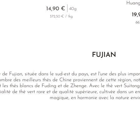
Huang
14,90 €
40g
19,
372,50 € / 1kg
66
FUJIAN
 de Fujian, située dans le sud-est du pays, est l'une des plus impo
mbre des meilleurs thés de Chine proviennent de cette région, n
t les thés blancs de Fuding et de Zhenge. Avec le thé vert Suit
ialité de thé vert rare et de qualité supérieure, cultivée dans un e
magique, en harmonie avec la nature envi