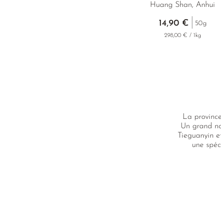
Huang Shan, Anhui
14,90 €
50g
298,00 € / 1kg
La province
Un grand no
Tieguanyin e
une spéc