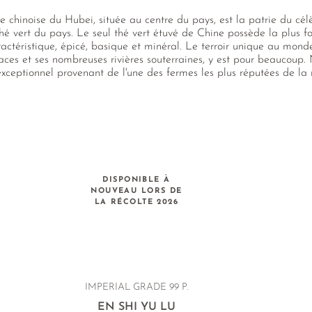
e chinoise du Hubei, située au centre du pays, est la patrie du célè
thé vert du pays. Le seul thé vert étuvé de Chine possède la plus fo
ractéristique, épicé, basique et minéral. Le terroir unique au monde
faces et ses nombreuses rivières souterraines, y est pour beaucoup.
exceptionnel provenant de l'une des fermes les plus réputées de la r
DISPONIBLE À
NOUVEAU LORS DE
LA RÉCOLTE 2026
IMPERIAL GRADE 99 P.
EN SHI YU LU