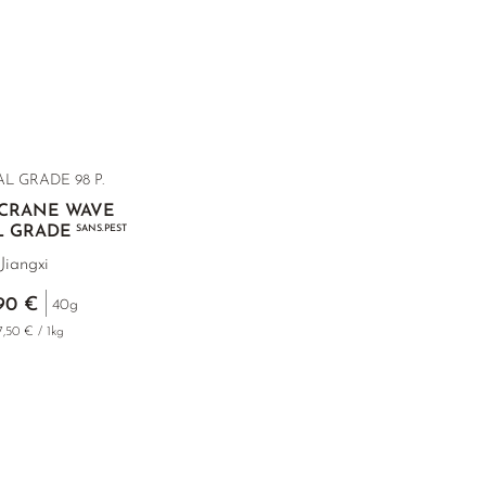
L GRADE 98 P.
 CRANE WAVE
L GRADE
SANS.PEST
Jiangxi
90 €
40g
7,50 € / 1kg