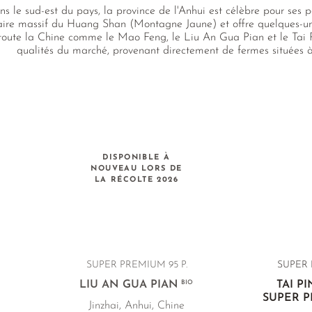
ns le sud-est du pays, la province de l'Anhui est célèbre pour ses 
ire massif du Huang Shan (Montagne Jaune) et offre quelques-uns d
toute la Chine comme le Mao Feng, le Liu An Gua Pian et le Tai 
qualités du marché, provenant directement de fermes situées 
DISPONIBLE À
NOUVEAU LORS DE
LA RÉCOLTE 2026
SUPER PREMIUM 95 P.
SUPER 
LIU AN GUA PIAN
BIO
TAI P
SUPER 
Jinzhai, Anhui, Chine