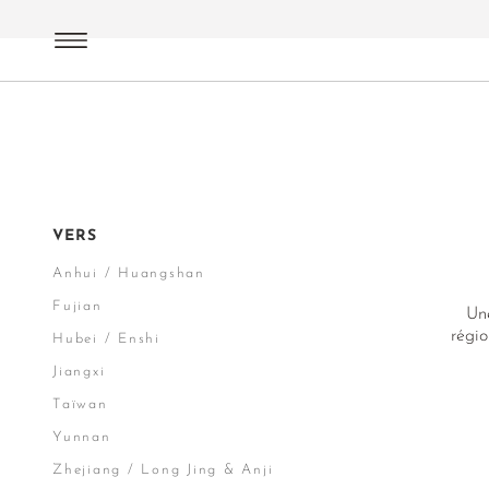
Thés verts
Terroirs de Chine
VERS
Anhui / Huangshan
Fujian
Une
régio
Hubei / Enshi
Jiangxi
Taïwan
Yunnan
Zhejiang / Long Jing & Anji