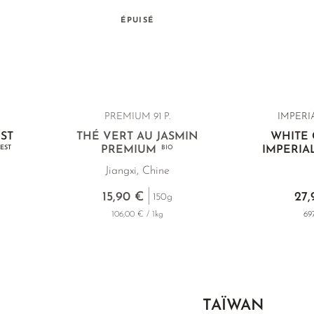
ÉPUISÉ
PREMIUM
91 P.
IMPERIA
ST
THÉ VERT AU JASMIN
WHITE
EST
PREMIUM
BIO
IMPERIA
Jiangxi, Chine
15,90 €
27,
150g
106,00 € / 1kg
69
TAÏWAN