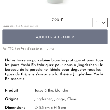
THÉ JAUNE
PHOENIX DANCONG
CORÉE
VARIÉTÉS
ROOIBOS
RECOMMANDATIONS
TIE GUAN YIN
EARL GREY
MATÉ
Skip to the beginning of the images gallery
RECOMMANDATIONS
7,90 €
ZHANGPING SHUI XIAN
KENYA
THÉS D'AMAZONIE
COFFRETS & CADEAUX
Livraison : 3 à 5 jours ouvrés
JAPON
TURQUIE
ENCENS RARES
AJOUTER AU PANIER
TANZANIE
CLASSIQUES
THAÏLANDE
Prix TTC, hors
frais d’expédition
ID
7958
RECOMMANDATIONS
Notre tasse en porcelaine blanche pratique et pour tous
RECOMMANDATIONS
COFFRETS & CADEAUX
les jours Yoshi En fabriquée pour nous à Jingdezhen : le
COFFRETS & CADEAUX
berceau de la porcelaine. Idéale pour déguster tous les
types de thé, elle s'associe à la théière Jingdezhen Yoshi
En assortie.
Produit
Tasse à thé, blanche
Origine
Jingdezhen, Jiangxi, Chine
Dimensions
Ø 5,5 cm x H 5 cm