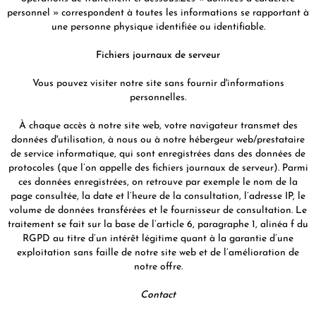
THÉ JAUNE
PHOENIX DANCONG
CORÉE
VARIÉTÉS
ROOIBOS
personnel » correspondent à toutes les informations se rapportant à
RECOMMANDATIONS
une personne physique identifiée ou identifiable.
TIE GUAN YIN
EARL GREY
MATÉ
RECOMMANDATIONS
Fichiers journaux de serveur
ZHANGPING SHUI XIAN
KENYA
THÉS D'AMAZONIE
COFFRETS & CADEAUX
Vous pouvez visiter notre site sans fournir d'informations
JAPON
TURQUIE
ENCENS RARES
personnelles.
TANZANIE
CLASSIQUES
À chaque accès à notre site web, votre navigateur transmet des
THAÏLANDE
données d'utilisation, à nous ou à notre hébergeur web/prestataire
RECOMMANDATIONS
de service informatique, qui sont enregistrées dans des données de
protocoles (que l’on appelle des fichiers journaux de serveur). Parmi
RECOMMANDATIONS
COFFRETS & CADEAUX
ces données enregistrées, on retrouve par exemple le nom de la
page consultée, la date et l’heure de la consultation, l’adresse IP, le
COFFRETS & CADEAUX
volume de données transférées et le fournisseur de consultation. Le
traitement se fait sur la base de l’article 6, paragraphe 1, alinéa f du
RGPD au titre d’un intérêt légitime quant à la garantie d’une
exploitation sans faille de notre site web et de l’amélioration de
notre offre.
Contact