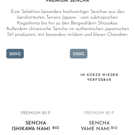
PREMIUM SENCHA
Eine Selektion besonders hochwertiger Senchas aus den
berühmtesten Terroirs Japans - vom subtropischen
Kagoshima bis hin zu den Bergwäldern Shizuokas.
Außerdem chinesische Sencha im authentischen japanischen
Stil produziert, mit besonders mildem und klaren Charakter.
Durch die Verwendung von Single Cultivars und
meisterlichen Blends besonders aromatisch und für die
vergleichende Verkostung geeignet.
200G
200G
IN KÜRZE WIEDER
VERFÜGBAR
PREMIUM 90 P.
PREMIUM
90 P.
SENCHA
SENCHA
BIO
BIO
ISHIKAWA NAMI
YAME NAMI