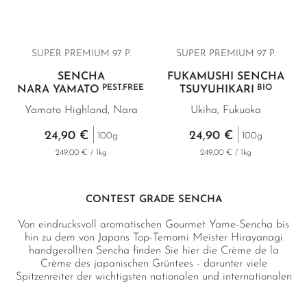
SUPER PREMIUM 97 P.
SUPER PREMIUM 97 P.
SENCHA
FUKAMUSHI SENCHA
PEST.FREE
BIO
NARA YAMATO
TSUYUHIKARI
Yamato Highland, Nara
Ukiha, Fukuoka
24,90 €
24,90 €
100g
100g
249,00 € / 1kg
249,00 € / 1kg
CONTEST GRADE SENCHA
Von eindrucksvoll aromatischen Gourmet Yame-Sencha bis
hin zu dem von Japans Top-Temomi Meister Hirayanagi
handgerollten Sencha finden Sie hier die Crème de la
Crème des japanischen Grüntees - darunter viele
Spitzenreiter der wichtigsten nationalen und internationalen
Wettbewerbe.