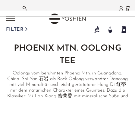
OOLONG TEE
OOLONG TEE
OOLONG TEE
OOLONG TEE
OOLONG TEE
OOLONG TEE
OOLONG TEE
OOLONG TEE
OOLONG TEE
OOLONG TEE
OOLONG TEE
OOLONG TEE
HAUPTMENÜ
HAUPTMENÜ
HAUPTMENÜ
HAUPTMENÜ
HAUPTMENÜ
HAUPTMENÜ
HAUPTMENÜ
HAUPTMENÜ
HAUPTMENÜ
HAUPTMENÜ
HAUPTMENÜ
HAUPTMENÜ
HAUPTMENÜ
HAUPTMENÜ
DEUTSCH
TAIWAN
TAIWAN
TAIWAN
TAIWAN
TAIWAN
TAIWAN
CHINA MAINLAND
CHINA MAINLAND
/
/
/
/
/
/
HIGH MOUNTAIN
GABA OOLONG
MILKY OOLONG
ORIENTAL BEAUTY
BAO ZHONG
RED OOLONG
/
/
YANCHA FELSENTEE
TIE GUAN YIN
JAPAN
TANZANIA
THAILAND
EMPFEHLUNGEN
MATCHA
GRÜNER TEE
WEISSER TEE
SCHWARZER TEE
PU ERH TEE
AROMA- | FRÜCHTETEES
KRÄUTERTEE
FUNKTIONSTEES
TEEZUBEHÖR
TEA DELIGHTS
LIFESTYLE | CUISINE
GESCHENKE | SETS
FARMS | ESTATES
FILTER
FRANZÖSISCH
DONG DING
CLASSIC
JIN XUAN
HSINCHU
PINGLIN
YING XIANG HONG
DA HONG PAO
ANXI TIE GUAN YIN
BENIFUUKI OOLONG
USAMBARA OOLONG
MILKY OOLONG
TEES DER SAISON
MATCHA TEE
JAPAN
SILVER NEEDLE
DARJEELING
SHENG PU ERH
JASMINTEE
HOUSE INFUSIONS
ENTLASTUNG
TEEZUBEHÖR
SCHOKOLADE
DINING
SETS
JAPAN
PHOENIX MTN. OOLONG
®
LA LA SHAN
HIGH MOUNTAIN
QI LAN
MIYAZAKI OOLONG
STICKY RICE OOLONG
HEALTH
MATCHA GC1
CHINA
BAI MU DAN
NEPAL HOCHLAND
SHOU PU ERH
ORCHIDEENTEE
BASENTEES
BITTERTEES
MATCHA ZUBEHÖR
GOURMET
GESCHENKE
AICHI
ENGLISCH
TEE
LI SHAN
ROU GUI
OOLONG AUS NARA
RUBY OOLONG
GOURMET
MATCHA LATTE
KOREA
SHOU MEI
ASSAM
HEI CHA DARK TEA
EARL GREY
BERGTEE SIDERITIS
WINTER
ARTISTS & STUDIOS
HOME
GUTSCHEINE
FUKUOKA
Oolongs vom berühmten Phoenix Mtn. in Guangdong,
YE SHENG
SOFT STEM OOLONG
BESTSELLER
FUNMATSUCHA
TANZANIA
YA BAO
NILGIRI
HAKKOCHA JAPAN
ÇAY KAÇKAR MT.
EINZELKRÄUTER
TCM
PRIVATE COLLECTION
EMPFEHLUNGEN
KAGOSHIMA
China. Shi Yan 石岩 als Rock Oolong verwandter Dancong
mit viel Mineralität und leicht gerösteteter Hong Di 红蒂
THAI ORIENTAL BEAUTY
OUR FAVORITES
MATCHA SCHALEN
TERROIRS JAPAN
MOONLIGHT
CEYLON
EMPFEHLUNGEN
JAPAN BLENDS
TCM
ANWENDUNGEN
NIHONCHA
MIYAZAKI
mit dem natürlichen Charakter eines Grüntees. Dazu die
Klassiker: Mi Lan Xiang 蜜蘭香 mit mineralische Süße und
MATCHABESEN
TERROIRS CHINA
AGED WHITE
CHINA
SETS & GIFTS
MATCHA LATTE
CHINA SPEZIALITÄTEN
FRAUEN BALANCE
CHADO
SAGA
floralem Orchideen-Nachklang, Ya Shi Xiang 鴨屎香 mit
feinherbem Körper und Mango Geschmack. Ta Ku Hou 塌
MATCHA ZUBEHÖR
JASMIN WHITE
TAIWAN
INDIEN BLENDS
JAPAN SPEZIALITÄTEN
GONGFU
SHIZUOKA
EMPFEHLUNGEN
堀後 und Xing Ren Xiang 杏仁香 (Mandelduft) sind
MATCHA SETS
KENIA WHITE
THAILAND
ROOIBOS BLENDS
BLÜTENTEES
CHINA
allerhöchstes Imperial Grade und stammen von einer
SETS & GIFTS
einzigen Ernte im ganzen Jahr.
MATCHA SWEETS
DARJEELING WHITE
JAPAN WAKOCHA
FRÜCHTETEE
ROOIBOS
FUJIAN