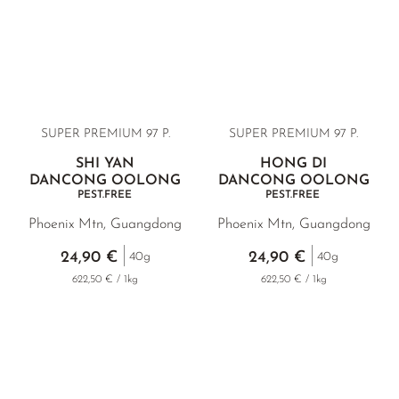
GELBER TEE
KOREA
NACH SORTE
MATE TEE
EMPFEHLUNGEN
EARL GREY
AMAZONAS TEES
EMPFEHLUNGEN
KENIA
SELTENE INCENCES
SETS & GIFTS
TÜRKEI
SUPER PREMIUM 97 P.
SUPER PREMIUM 97 P.
KLASSIKER
SHI YAN
HONG DI
DANCONG OOLONG
DANCONG OOLONG
EMPFEHLUNGEN
PEST.FREE
PEST.FREE
SETS & GIFTS
Phoenix Mtn, Guangdong
Phoenix Mtn, Guangdong
24,90 €
24,90 €
40g
40g
622,50 € / 1kg
622,50 € / 1kg