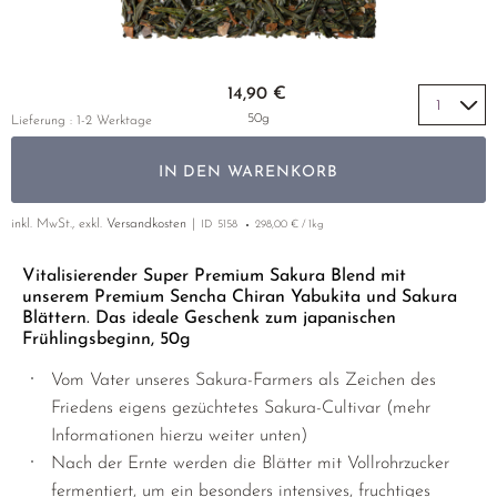
LUSHAN CLOUD & MIST
MIYAZAKI
YUNNAN
GELBER TEE
PHOENIX DANCONG
KOREA
NACH SORTE
MATE TEE
EMPFEHLUNGEN
MAO FENG
NARA
ZHEJIANG
TIE GUAN YIN
EARL GREY
AMAZONAS TEES
Zum Anfang der Bildgalerie springen
EMPFEHLUNGEN
14,90 €
SENCHA
SAGA
ZHANGPING SHUI XIAN
KENIA
SELTENE INCENCES
SETS & GIFTS
50g
Lieferung : 1-2 Werktage
SUI TONG CHA
SHIBUSHI
JAPAN
TÜRKEI
IN DEN WARENKORB
TAIPING HOUKUI
SHIZUOKA
TANZANIA
KLASSIKER
WHITE CRANE WAVE
UJI
THAILAND
inkl. MwSt., exkl.
Versandkosten
ID
5158
298,00 € / 1kg
EMPFEHLUNGEN
GRÜNTEE RARITÄTEN
URESHINO
EMPFEHLUNGEN
SETS & GIFTS
Vitalisierender Super Premium Sakura Blend mit
unserem Premium Sencha Chiran Yabukita und Sakura
SORTEN ÜBERSICHT CHINA
YAME
SETS & GIFTS
Blättern. Das ideale Geschenk zum japanischen
Frühlingsbeginn, 50g
Vom Vater unseres Sakura-Farmers als Zeichen des
Friedens eigens gezüchtetes Sakura-Cultivar (mehr
Informationen hierzu weiter unten)
Nach der Ernte werden die Blätter mit Vollrohrzucker
fermentiert, um ein besonders intensives, fruchtiges