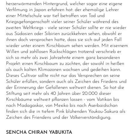
herzerwärmenden Hintergrund, welcher sogar eine eigene
Verfilmung in Japan erfahren hat: der ehemalige Lehrer
einer Mittelschule war tief betroffen von Tod und
Kriegsgefangenschaft vieler seiner Schüler während des
zweiten Weltkriegs - viele seiner Schüler sollte er nie wieder
aus Südasien oder Sibirien zurückkehren sehen, obwohl er
ihnen doch versprochen hatte, dass sie sich auf jeden Fall
wieder unter einem Kirschbaum sehen werden. Mit eisernem
Willen und zahllosen Rückschlägen trotzend verschrieb er
sich so mehr als zwei Jahrzehnte einem ganz besonderen
Projekt: einen Kirschbaum zu züchten, der sowohl in heißen
als auch kalten Klimazonen wachsen und gedeihen kann.
Dieses Cultivar sollte nicht nur das Versprechen an seine
Schüler erfüllen, sondern auch als Zeichen des Friedens und
der Erinnerung der Gefallenen weltweit dienen. So hat die
Stiftung seit mehr als 40 Jahren über 20.000 dieser
Kirschbäume weltweit pflanzen lassen - vom Vatikan bis
nach Madagaskar, von Mexiko bis nach Aserbaidschan
finden sich die in tiefem Pink blühenden Youkou-Sakura als
Zeichen des Friendens und der Völkerverständigung.
SENCHA CHIRAN YABUKITA