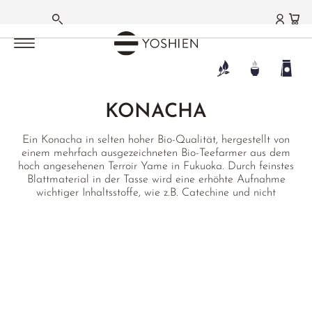
GRÜNER TEE
GRÜNER TEE
GRÜNER TEE
GRÜNER TEE
GRÜNER TEE
GRÜNER TEE
GRÜNER TEE
HAUPTMENÜ
HAUPTMENÜ
HAUPTMENÜ
HAUPTMENÜ
HAUPTMENÜ
HAUPTMENÜ
HAUPTMENÜ
HAUPTMENÜ
HAUPTMENÜ
HAUPTMENÜ
HAUPTMENÜ
HAUPTMENÜ
HAUPTMENÜ
HAUPTMENÜ
DEUTSCH
CHINA
KOREA
TANZANIA
TERROIRS JAPAN
TERROIRS CHINA
EMPFEHLUNGEN
SETS & GIFTS
MATCHA
WEISSER TEE
OOLONG TEE
SCHWARZER TEE
PU ERH TEE
AROMA- | FRÜCHTETEES
KRÄUTERTEE
FUNKTIONSTEES
TEEZUBEHÖR
TEA DELIGHTS
LIFESTYLE | CUISINE
GESCHENKE | SETS
FARMS | ESTATES
FRANZÖSISCH
XINCHA 2026
JOONGJAK
USAMBARA GREEN
AICHI
ANHUI
TEES DER SAISON
BASIS SETS
MATCHA TEE
SILVER NEEDLE
TAIWAN
DARJEELING
SHENG PU ERH
JASMINTEE
HOUSE INFUSIONS
ENTLASTUNG
TEEZUBEHÖR
SCHOKOLADE
DINING
SETS
JAPAN
KONACHA
®
ANJI BAI CHA
CHIRAN
ANJI
HEALTH
STARTER SETS
MATCHA GC1
BAI MU DAN
HIGH MOUNTAIN
NEPAL HOCHLAND
SHOU PU ERH
ORCHIDEENTEE
BASENTEES
BITTERTEES
MATCHA ZUBEHÖR
GOURMET
GESCHENKE
AICHI
ENGLISCH
Ein Konacha in selten hoher Bio-Qualität, hergestellt von
BAI MAO CHA
FUKUOKA
EN SHI
GOURMET
MATCHA SETS
MATCHA LATTE
SHOU MEI
GABA OOLONG
ASSAM
HEI CHA DARK TEA
EARL GREY
BERGTEE SIDERITIS
WINTER
ARTISTS & STUDIOS
HOME
GUTSCHEINE
FUKUOKA
einem mehrfach ausgezeichneten Bio-Teefarmer aus dem
hoch angesehenen Terroir Yame in Fukuoka. Durch feinstes
BI LUO CHUN
HONYAMA
FUJIAN
BESTSELLER
CHINA GRÜNTEE TASTING SETS
FUNMATSUCHA
YA BAO
MILKY OOLONG
NILGIRI
HAKKOCHA JAPAN
ÇAY KAÇKAR MT.
EINZELKRÄUTER
TCM
PRIVATE COLLECTION
EMPFEHLUNGEN
KAGOSHIMA
Blattmaterial in der Tasse wird eine erhöhte Aufnahme
wichtiger Inhaltsstoffe, wie z.B. Catechine und nicht
EMEI SHAN LU CHA
HOSHINO
HUANG SHAN
OUR FAVORITES
MATCHA SCHALEN
MOONLIGHT
ORIENTAL BEAUTY
CEYLON
EMPFEHLUNGEN
JAPAN BLENDS
TCM
ANWENDUNGEN
NIHONCHA
MIYAZAKI
wasserlöslicher Stoffe, ermöglicht.
EN SHI YU LU
IZUMI
HUBEI
MATCHABESEN
AGED WHITE
BAO ZHONG
CHINA
SETS & GIFTS
MATCHA LATTE
CHINA SPEZIALITÄTEN
FRAUEN BALANCE
CHADO
SAGA
JASMINTEE
KAGOSHIMA
TAIWAN
MATCHA ZUBEHÖR
JASMIN WHITE
RED OOLONG
TAIWAN
INDIEN BLENDS
JAPAN SPEZIALITÄTEN
GONGFU
SHIZUOKA
LIU AN GUA PIAN
KYŌTO
JIANGXI
MATCHA SETS
KENIA WHITE
CHINA
THAILAND
ROOIBOS BLENDS
BLÜTENTEES
CHINA
LONG JING
MIE
LONG JING
MATCHA SWEETS
DARJEELING WHITE
YANCHA FELSENTEE
JAPAN WAKOCHA
FRÜCHTETEE
ROOIBOS
FUJIAN