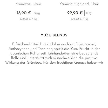
Yamazoe, Nara
Yamato Highland, Nara
18,90 €
22,90 €
50g
40g
378,00 € / 1kg
572,50 € / 1kg
YUZU BLENDS
Erfrischend zitrisch und dabei reich an Flavonoiden,
Anthocyanen und Tanninen, spielt die Yuzu Frucht in der
japanischen Kultur seit Jahrhunderten eine bedeutende
Rolle und unterstützt zudem nachweislich die positive
Wirkung des Grüntees. Für den fruchtigen Genuss haben wir
einige unserer beliebtesten japanischen Grüntees mit
hochwertigen Bio Yuzu Stücken aus Japan nach eigener
Rezeptur aromatisiert.