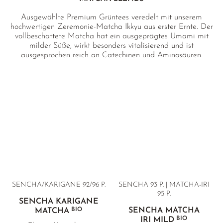
Ausgewählte Premium Grüntees veredelt mit unserem
hochwertigen Zeremonie-Matcha Ikkyu aus erster Ernte. Der
vollbeschattete Matcha hat ein ausgeprägtes Umami mit
milder Süße, wirkt besonders vitalisierend und ist
ausgesprochen reich an Catechinen und Aminosäuren.
Dieses besondere Profil macht jede Mischung einzigartig in
Geschmack und Wirkung und ergibt in der Tasse schön
leuchtende, satte Grüntöne.
SENCHA/KARIGANE 92/96 P.
SENCHA 93 P. | MATCHA-IRI
95 P.
SENCHA KARIGANE
BIO
SENCHA MATCHA
MATCHA
BIO
IRI MILD