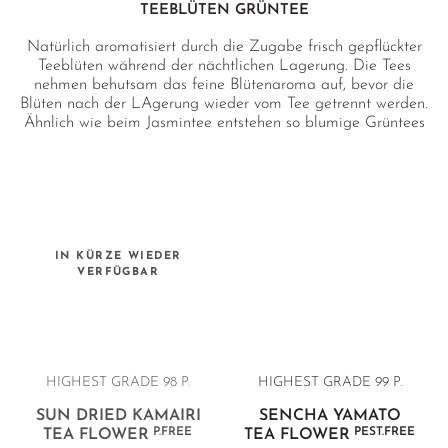
TEEBLÜTEN GRÜNTEE
Natürlich aromatisiert durch die Zugabe frisch gepflückter
Teeblüten während der nächtlichen Lagerung. Die Tees
nehmen behutsam das feine Blütenaroma auf, bevor die
Blüten nach der LAgerung wieder vom Tee getrennt werden.
Ähnlich wie beim Jasmintee entstehen so blumige Grüntees
mit einer klaren, reinen Grünteebasis.
IN KÜRZE WIEDER
VERFÜGBAR
HIGHEST GRADE 98 P.
HIGHEST GRADE 99 P.
SUN DRIED KAMAIRI
SENCHA YAMATO
P.FREE
PEST.FREE
TEA FLOWER
TEA FLOWER