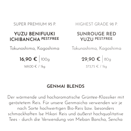
SUPER PREMIUM
95 P.
HIGHEST GRADE
98 P.
YUZU BENIFUUKI
SUNROUGE RED
PEST.FREE
PEST.FREE
ICHIBANCHA
YUZU
Tokunoshima, Kagoshima
Tokunoshima, Kagoshima
16,90 €
29,90 €
100g
80g
169,00 € / 1kg
373,75 € / 1kg
GENMAI BLENDS
Der wärmende und hocharomatische Grüntee-Klassiker mit
geröstetem Reis. Für unsere Genmaicha verwenden wir je
nach Sorte hochwertigen Bio-Reis bzw. besonders
schmackhaften Ise Hikari Reis und äußerst hochqualitative
Tees - durch die Verwendung von Meban Bancha, Sencha
und Edel-Matcha heben sich die Tees qualitativ und
geschmacklich von herkömmlichen Genmaicha deutlich ab.