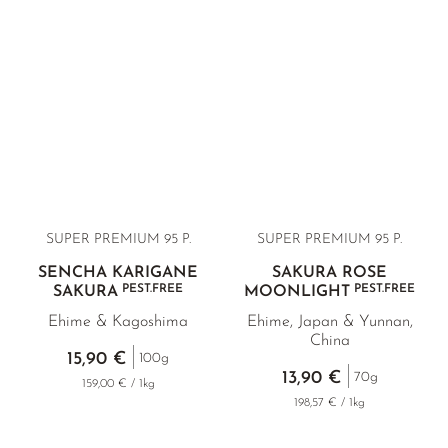
gezüchtet worden ist. Mehr über den bewegten Hintergrund
GELBER TEE
PHOENIX DANCONG
KOREA
MATE TEE
EMPFEHLUNGEN
lesen Sie in den Produkten.
TIE GUAN YIN
EARL GREY
AMAZONAS TEES
EMPFEHLUNGEN
ZHANGPING SHUI XIAN
KENIA
SELTENE INCENCES
SETS & GIFTS
JAPAN
TÜRKEI
TANZANIA
KLASSIKER
THAILAND
EMPFEHLUNGEN
SUPER PREMIUM 95 P.
SUPER PREMIUM
95 P.
EMPFEHLUNGEN
SETS & GIFTS
SENCHA KARIGANE
SAKURA ROSE
SETS & GIFTS
PEST.FREE
PEST.FREE
SAKURA
MOONLIGHT
Ehime & Kagoshima
Ehime, Japan & Yunnan,
China
15,90 €
100g
13,90 €
70g
159,00 € / 1kg
198,57 € / 1kg