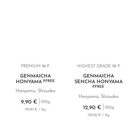
Begleitend zum Essen, zum gemütlichen Beisammensein mit
Freunden, oder einfach als nährender Flüssigkeitsspender.
PREMIUM
94 P.
HIGHEST GRADE 98 P.
GENMAICHA
GENMAICHA
P.FREE
HONYAMA
SENCHA HONYAMA
P.FREE
Honyama, Shizuoka
Honyama, Shizuoka
9,90 €
100g
12,90 €
100g
99,00 € / 1kg
129,00 € / 1kg