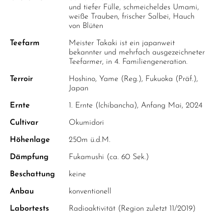
und tiefer Fülle, schmeicheldes Umami,
weiße Trauben, frischer Salbei, Hauch
von Blüten
Teefarm
Meister Takaki ist ein japanweit
bekannter und mehrfach ausgezeichneter
Teefarmer, in 4. Familiengeneration.
Terroir
Hoshino, Yame (Reg.), Fukuoka (Präf.),
Japan
Ernte
1. Ernte (Ichibancha), Anfang Mai, 2024
Cultivar
Okumidori
Höhenlage
250m ü.d.M.
Dämpfung
Fukamushi (ca. 60 Sek.)
Beschattung
keine
Anbau
konventionell
Labortests
Radioaktivität (Region zuletzt 11/2019)