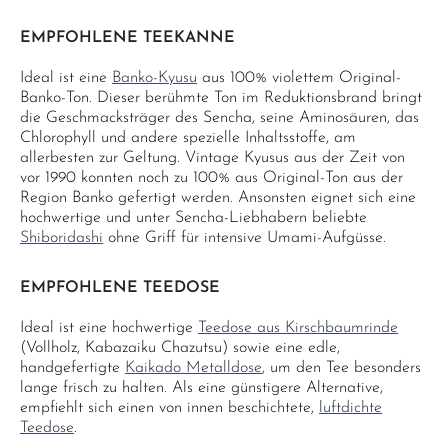
EMPFOHLENE TEEKANNE
Ideal ist eine
Banko-Kyusu
aus 100% violettem Original-
Banko-Ton. Dieser berühmte Ton im Reduktionsbrand bringt
die Geschmacksträger des Sencha, seine Aminosäuren, das
Chlorophyll und andere spezielle Inhaltsstoffe, am
allerbesten zur Geltung. Vintage Kyusus aus der Zeit von
vor 1990 konnten noch zu 100% aus Original-Ton aus der
Region Banko gefertigt werden. Ansonsten eignet sich eine
hochwertige und unter Sencha-Liebhabern beliebte
Shiboridashi
ohne Griff für intensive Umami-Aufgüsse.
EMPFOHLENE TEEDOSE
Ideal ist eine hochwertige
Teedose aus Kirschbaumrinde
(Vollholz, Kabazaiku Chazutsu) sowie eine edle,
handgefertigte
Kaikado Metalldose
, um den Tee besonders
lange frisch zu halten. Als eine günstigere Alternative,
empfiehlt sich einen von innen beschichtete,
luftdichte
Teedose
.