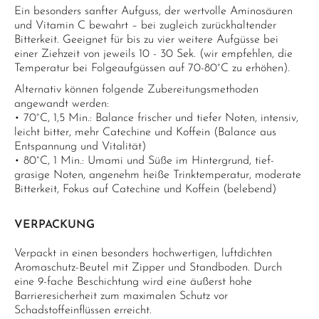
Ein besonders sanfter Aufguss, der wertvolle Aminosäuren
und Vitamin C bewahrt – bei zugleich zurückhaltender
Bitterkeit. Geeignet für bis zu vier weitere Aufgüsse bei
einer Ziehzeit von jeweils 10 - 30 Sek. (wir empfehlen, die
Temperatur bei Folgeaufgüssen auf 70-80°C zu erhöhen).
Alternativ können folgende Zubereitungsmethoden
angewandt werden:
• 70°C, 1,5 Min.: Balance frischer und tiefer Noten, intensiv,
leicht bitter, mehr Catechine und Koffein (Balance aus
Entspannung und Vitalität)
• 80°C, 1 Min.: Umami und Süße im Hintergrund, tief-
grasige Noten, angenehm heiße Trinktemperatur, moderate
Bitterkeit, Fokus auf Catechine und Koffein (belebend)
VERPACKUNG
Verpackt in einen besonders hochwertigen, luftdichten
Aromaschutz-Beutel mit Zipper und Standboden. Durch
eine 9-fache Beschichtung wird eine äußerst hohe
Barrieresicherheit zum maximalen Schutz vor
Schadstoffeinflüssen erreicht.