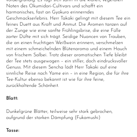
vordergründig. Es fügt sich sanft in die klaren, vegetalen
Noten des Okumidori-Cultivars und schafft ein
harmonisches, fast an Gyokuro erinnerndes
Geschmackserlebnis. Herr Takaki gelingt mit diesem Tee ein
feines Duett aus Kraft und Anmut. Die Aromen tanzen auf
der Zunge wie eine sanfte Frühlingsbrise, die eine Fülle
zarter Düfte mit sich trägt. Seidige Nuancen von Trauben,
die an einen fruchtigen Weißwein erinnern, verschmelzen
mit einem schmeichelnden Blütenaroma und einem Hauch
von frischem Salbei. Trotz dieser aromatischen Tiefe bleibt
der Tee stets ausgewogen – ein stiller, doch eindrucksvoller
Genuss. Mit diesem Sencha lädt Herr Takaki auf eine
sinnliche Reise nach Yame ein – in eine Region, die für ihre
Tee-Kultur ebenso bekannt ist wie für ihre feine,
zurückhaltende Schönheit.
Blatt:
Dunkelgrüne Blätter, teilweise sehr stark gebrochen,
aufgrund der starken Dämpfung (Fukamushi)
Tasse: