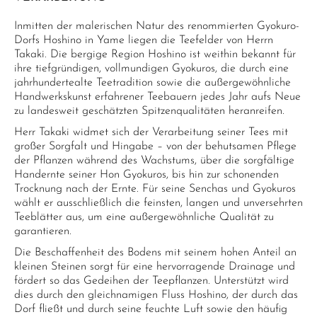
Inmitten der malerischen Natur des renommierten Gyokuro-
Dorfs Hoshino in Yame liegen die Teefelder von Herrn
Takaki. Die bergige Region Hoshino ist weithin bekannt für
ihre tiefgründigen, vollmundigen Gyokuros, die durch eine
jahrhundertealte Teetradition sowie die außergewöhnliche
Handwerkskunst erfahrener Teebauern jedes Jahr aufs Neue
zu landesweit geschätzten Spitzenqualitäten heranreifen.
Herr Takaki widmet sich der Verarbeitung seiner Tees mit
großer Sorgfalt und Hingabe – von der behutsamen Pflege
der Pflanzen während des Wachstums, über die sorgfältige
Handernte seiner Hon Gyokuros, bis hin zur schonenden
Trocknung nach der Ernte. Für seine Senchas und Gyokuros
wählt er ausschließlich die feinsten, langen und unversehrten
Teeblätter aus, um eine außergewöhnliche Qualität zu
garantieren.
Die Beschaffenheit des Bodens mit seinem hohen Anteil an
kleinen Steinen sorgt für eine hervorragende Drainage und
fördert so das Gedeihen der Teepflanzen. Unterstützt wird
dies durch den gleichnamigen Fluss Hoshino, der durch das
Dorf fließt und durch seine feuchte Luft sowie den häufig