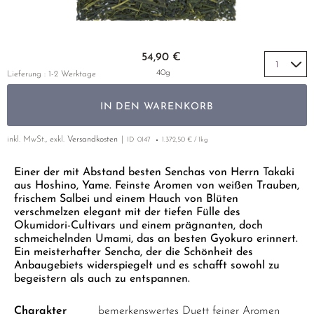
LUSHAN CLOUD & MIST
MIYAZAKI
YUNNAN
GELBER TEE
PHOENIX DANCONG
KOREA
NACH SORTE
MATE TEE
EMPFEHLUNGEN
MAO FENG
NARA
ZHEJIANG
TIE GUAN YIN
EARL GREY
AMAZONAS TEES
Zum Anfang der Bildgalerie springen
EMPFEHLUNGEN
54,90 €
SENCHA
SAGA
ZHANGPING SHUI XIAN
KENIA
SELTENE INCENCES
SETS & GIFTS
40g
Lieferung : 1-2 Werktage
SUI TONG CHA
SHIBUSHI
JAPAN
TÜRKEI
IN DEN WARENKORB
TAIPING HOUKUI
SHIZUOKA
TANZANIA
KLASSIKER
WHITE CRANE WAVE
UJI
THAILAND
inkl. MwSt., exkl.
Versandkosten
ID
0147
1.372,50 € / 1kg
EMPFEHLUNGEN
GRÜNTEE RARITÄTEN
URESHINO
Einer der mit Abstand besten Senchas von Herrn Takaki
EMPFEHLUNGEN
SETS & GIFTS
aus Hoshino, Yame. Feinste Aromen von weißen Trauben,
SORTEN ÜBERSICHT CHINA
YAME
SETS & GIFTS
frischem Salbei und einem Hauch von Blüten
verschmelzen elegant mit der tiefen Fülle des
Okumidori-Cultivars und einem prägnanten, doch
schmeichelnden Umami, das an besten Gyokuro erinnert.
Ein meisterhafter Sencha, der die Schönheit des
Anbaugebiets widerspiegelt und es schafft sowohl zu
begeistern als auch zu entspannen.
Charakter
bemerkenswertes Duett feiner Aromen