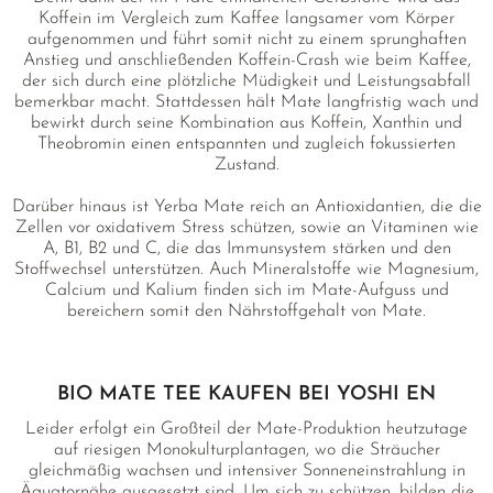
Koffein im Vergleich zum Kaffee langsamer vom Körper
aufgenommen und führt somit nicht zu einem sprunghaften
Anstieg und anschließenden Koffein-Crash wie beim Kaffee,
der sich durch eine plötzliche Müdigkeit und Leistungsabfall
bemerkbar macht. Stattdessen hält Mate langfristig wach und
bewirkt durch seine Kombination aus Koffein, Xanthin und
Theobromin einen entspannten und zugleich fokussierten
Zustand.
Darüber hinaus ist Yerba Mate reich an Antioxidantien, die die
Zellen vor oxidativem Stress schützen, sowie an Vitaminen wie
A, B1, B2 und C, die das Immunsystem stärken und den
Stoffwechsel unterstützen. Auch Mineralstoffe wie Magnesium,
Calcium und Kalium finden sich im Mate-Aufguss und
bereichern somit den Nährstoffgehalt von Mate.
BIO MATE TEE KAUFEN BEI YOSHI EN
Leider erfolgt ein Großteil der Mate-Produktion heutzutage
auf riesigen Monokulturplantagen, wo die Sträucher
gleichmäßig wachsen und intensiver Sonneneinstrahlung in
Äquatornähe ausgesetzt sind. Um sich zu schützen, bilden die