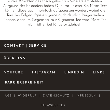
kurzes Abkühlen des frisch gekochten Wassers empfehlen.
Aufgrund der besonders hohen Qualität unserer Bio Mate Tees
können diese auch mehrfach aufgegossen werden, wobei die
Tees bei Folgeaufgüssen gerne auch deutlich länger ziehen
können, denn im Gegensatz zu z.B. grünem Tee wird Mate Tee
nicht bitter bei längerer Ziehzeit.
KONTAKT | SERVICE
ÜBER UNS
YOUTUBE
INSTAGRAM
LINKEDIN
LINKS
BARRIEREFREIHEIT
AGB
WIDERRUF
DATENSCHUTZ
IMPRESSUM
NEWSLETTER