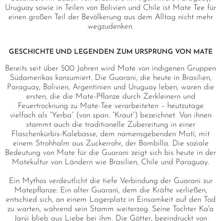
Uruguay sowie in Teilen von Bolivien und Chile ist Mate Tee für
einen großen Teil der Bevölkerung aus dem Alltag nicht mehr
wegzudenken.
GESCHICHTE UND LEGENDEN ZUM URSPRUNG VON MATE
Bereits seit über 500 Jahren wird Mate von indigenen Gruppen
Südamerikas konsumiert. Die Guarani, die heute in Brasilien,
Paraguay, Bolivien, Argentinien und Uruguay leben, waren die
ersten, die die Mate-Pflanze durch Zerkleinern und
Feuertrocknung zu Mate-Tee verarbeiteten – heutzutage
vielfach als “Yerba” (von span. “Kraut”) bezeichnet. Von ihnen
stammt auch die traditionelle Zubereitung in einer
Flaschenkürbis-Kalebasse, dem namensgebenden Matí, mit
einem Strohhalm aus Zuckerrohr, der Bombilla. Die soziale
Bedeutung von Mate für die Guarani zeigt sich bis heute in der
Matekultur von Ländern wie Brasilien, Chile und Paraguay.
Ein Mythos verdeutlicht die tiefe Verbindung der Guarani zur
Matepflanze: Ein alter Guarani, dem die Kräfte verließen,
entschied sich, an einem Lagerplatz in Einsamkeit auf den Tod
zu warten, während sein Stamm weiterzog. Seine Tochter Ka'a
Jarýi blieb aus Liebe bei ihm. Die Götter, beeindruckt von