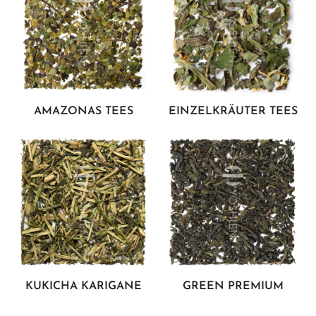
OREGANO
PERUANISCHER SALBEI
PFEFFERMINZE
ROSENKNOSPEN
SALBEI
AMAZONAS TEES
EINZELKRÄUTER TEES
SCHWARZE MALVE
THYMIAN
WEISSE MELISSE
YSOP
ZITRONENGRAS
ZITRONENMELISSE
ZITRONENVERBENE
KUKICHA KARIGANE
GREEN PREMIUM