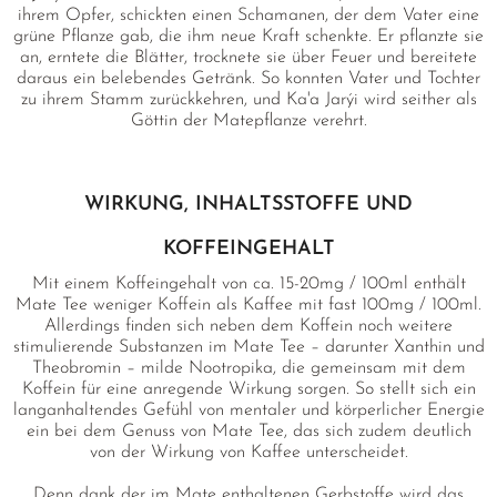
ihrem Opfer, schickten einen Schamanen, der dem Vater eine
grüne Pflanze gab, die ihm neue Kraft schenkte. Er pflanzte sie
an, erntete die Blätter, trocknete sie über Feuer und bereitete
daraus ein belebendes Getränk. So konnten Vater und Tochter
zu ihrem Stamm zurückkehren, und Ka'a Jarýi wird seither als
Göttin der Matepflanze verehrt.
WIRKUNG, INHALTSSTOFFE UND
KOFFEINGEHALT
Mit einem Koffeingehalt von ca. 15-20mg / 100ml enthält
Mate Tee weniger Koffein als Kaffee mit fast 100mg / 100ml.
Allerdings finden sich neben dem Koffein noch weitere
stimulierende Substanzen im Mate Tee – darunter Xanthin und
Theobromin – milde Nootropika, die gemeinsam mit dem
Koffein für eine anregende Wirkung sorgen. So stellt sich ein
langanhaltendes Gefühl von mentaler und körperlicher Energie
ein bei dem Genuss von Mate Tee, das sich zudem deutlich
von der Wirkung von Kaffee unterscheidet.
Denn dank der im Mate enthaltenen Gerbstoffe wird das