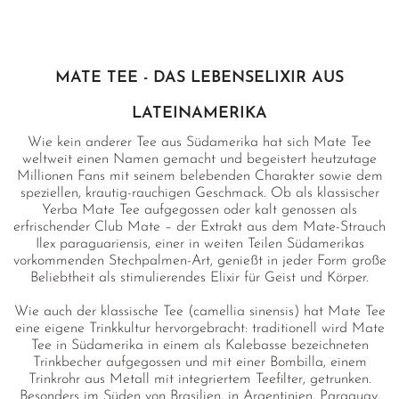
MATE TEE - DAS LEBENSELIXIR AUS
LATEINAMERIKA
Wie kein anderer Tee aus Südamerika hat sich Mate Tee
weltweit einen Namen gemacht und begeistert heutzutage
Millionen Fans mit seinem belebenden Charakter sowie dem
speziellen, krautig-rauchigen Geschmack. Ob als klassischer
Yerba Mate Tee aufgegossen oder kalt genossen als
erfrischender Club Mate – der Extrakt aus dem Mate-Strauch
Ilex paraguariensis, einer in weiten Teilen Südamerikas
vorkommenden Stechpalmen-Art, genießt in jeder Form große
Beliebtheit als stimulierendes Elixir für Geist und Körper.
Wie auch der klassische Tee (camellia sinensis) hat Mate Tee
eine eigene Trinkkultur hervorgebracht: traditionell wird Mate
Tee in Südamerika in einem als Kalebasse bezeichneten
Trinkbecher aufgegossen und mit einer Bombilla, einem
Trinkrohr aus Metall mit integriertem Teefilter, getrunken.
Besonders im Süden von Brasilien, in Argentinien, Paraguay,