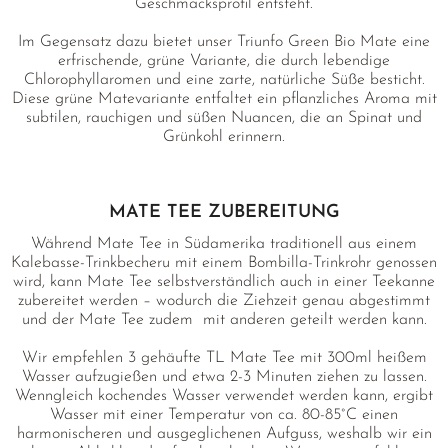
Geschmacksprofil entsteht.
Im Gegensatz dazu bietet unser Triunfo Green Bio Mate eine
erfrischende, grüne Variante, die durch lebendige
Chlorophyllaromen und eine zarte, natürliche Süße besticht.
Diese grüne Matevariante entfaltet ein pflanzliches Aroma mit
subtilen, rauchigen und süßen Nuancen, die an Spinat und
Grünkohl erinnern.
MATE TEE ZUBEREITUNG
Während Mate Tee in Südamerika traditionell aus einem
Kalebasse-Trinkbecheru mit einem Bombilla-Trinkrohr genossen
wird, kann Mate Tee selbstverständlich auch in einer Teekanne
zubereitet werden – wodurch die Ziehzeit genau abgestimmt
und der Mate Tee zudem mit anderen geteilt werden kann.
Wir empfehlen 3 gehäufte TL Mate Tee mit 300ml heißem
Wasser aufzugießen und etwa 2-3 Minuten ziehen zu lassen.
Wenngleich kochendes Wasser verwendet werden kann, ergibt
Wasser mit einer Temperatur von ca. 80-85°C einen
harmonischeren und ausgeglichenen Aufguss, weshalb wir ein