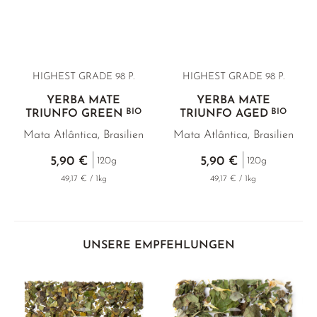
HIBISKUSBLÜTEN
GELBER TEE
PHOENIX DANCONG
KOREA
NACH SORTE
EMPFEHLUNGEN
HOLUNDERBLÜTEN
TIE GUAN YIN
EARL GREY
EMPFEHLUNGEN
INGWER
ZHANGPING SHUI XIAN
KENIA
SETS & GIFTS
HIGHEST GRADE
98 P.
HIGHEST GRADE
98 P.
JOHANNISKRAUT
JAPAN
TÜRKEI
YERBA MATE
YERBA MATE
BIO
BIO
TRIUNFO GREEN
TRIUNFO AGED
KAMILLE
TANZANIA
KLASSIKER
Mata Atlântica, Brasilien
Mata Atlântica, Brasilien
KIEFERNNADEL
THAILAND
EMPFEHLUNGEN
5,90 €
5,90 €
120g
120g
KORNBLUMENBLÜTEN
EMPFEHLUNGEN
SETS & GIFTS
49,17 € / 1kg
49,17 € / 1kg
KURKUMA
SETS & GIFTS
LAVENDEL
LINDENBLÜTEN
UNSERE EMPFEHLUNGEN
MALVEN
NANA MINZE