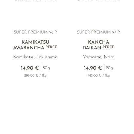
GELBER TEE
PHOENIX DANCONG
KOREA
NACH SORTE
MATE TEE
EMPFEHLUNGEN
TIE GUAN YIN
EARL GREY
AMAZONAS TEES
EMPFEHLUNGEN
ZHANGPING SHUI XIAN
KENIA
SELTENE INCENCES
SETS & GIFTS
SUPER PREMIUM 96 P.
SUPER PREMIUM 97 P.
JAPAN
TÜRKEI
KAMIKATSU
KANCHA
P.FREE
P.FREE
AWABANCHA
DAIKAN
TANZANIA
KLASSIKER
Kamikatsu, Tokushima
Yamazoe, Nara
THAILAND
EMPFEHLUNGEN
14,90 €
14,90 €
50g
20g
EMPFEHLUNGEN
SETS & GIFTS
298,00 € / 1kg
745,00 € / 1kg
SETS & GIFTS