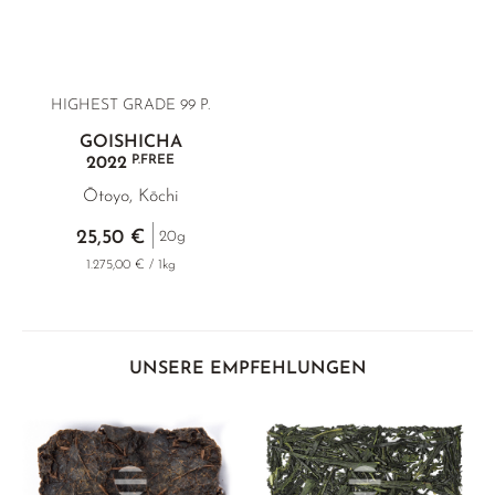
HIGHEST GRADE 99 P.
GOISHICHA
P.FREE
2022
Ōtoyo, Kōchi
25,50 €
20g
1.275,00 € / 1kg
UNSERE EMPFEHLUNGEN