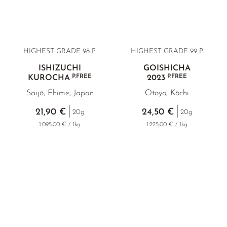
HIGHEST GRADE 98 P.
HIGHEST GRADE 99 P.
ISHIZUCHI
GOISHICHA
P.FREE
P.FREE
KUROCHA
2023
Saijō, Ehime, Japan
Ōtoyo, Kōchi
21,90 €
24,50 €
20g
20g
1.095,00 € / 1kg
1.225,00 € / 1kg