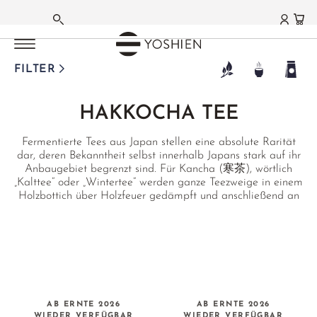
PU ERH TEE
PU ERH TEE
PU ERH TEE
PU ERH TEE
HAUPTMENÜ
HAUPTMENÜ
HAUPTMENÜ
HAUPTMENÜ
HAUPTMENÜ
HAUPTMENÜ
HAUPTMENÜ
HAUPTMENÜ
HAUPTMENÜ
HAUPTMENÜ
HAUPTMENÜ
HAUPTMENÜ
HAUPTMENÜ
HAUPTMENÜ
DEUTSCH
SHENG PU ERH
SHOU PU ERH
HEI CHA DARK TEA
EMPFEHLUNGEN
MATCHA
GRÜNER TEE
WEISSER TEE
OOLONG TEE
SCHWARZER TEE
AROMA- | FRÜCHTETEES
KRÄUTERTEE
FUNKTIONSTEES
TEEZUBEHÖR
TEA DELIGHTS
LIFESTYLE | CUISINE
GESCHENKE | SETS
FARMS | ESTATES
FILTER
FRANZÖSISCH
MAOCHA
LOOSE LEAF
ANHUA HEI CHA
TEES DER SAISON
MATCHA TEE
JAPAN
SILVER NEEDLE
TAIWAN
DARJEELING
JASMINTEE
HOUSE INFUSIONS
ENTLASTUNG
TEEZUBEHÖR
SCHOKOLADE
DINING
SETS
JAPAN
HAKKOCHA TEE
®
BANZHANG
CAKES
LIU BAO CHA
HEALTH
MATCHA GC1
CHINA
BAI MU DAN
HIGH MOUNTAIN
NEPAL HOCHLAND
ORCHIDEENTEE
BASENTEES
BITTERTEES
MATCHA ZUBEHÖR
GOURMET
GESCHENKE
AICHI
ENGLISCH
Fermentierte Tees aus Japan stellen eine absolute Rarität
BULANG
GOURMET
MATCHA LATTE
KOREA
SHOU MEI
GABA OOLONG
ASSAM
EARL GREY
BERGTEE SIDERITIS
WINTER
ARTISTS & STUDIOS
HOME
GUTSCHEINE
FUKUOKA
dar, deren Bekanntheit selbst innerhalb Japans stark auf ihr
Anbaugebiet begrenzt sind. Für Kancha (寒茶), wörtlich
JINGMAI
BESTSELLER
FUNMATSUCHA
TANZANIA
YA BAO
MILKY OOLONG
NILGIRI
ÇAY KAÇKAR MT.
EINZELKRÄUTER
TCM
PRIVATE COLLECTION
EMPFEHLUNGEN
KAGOSHIMA
„Kalttee“ oder „Wintertee“ werden ganze Teezweige in einem
Holzbottich über Holzfeuer gedämpft und anschließend an
LINCANG
OUR FAVORITES
MATCHA SCHALEN
TERROIRS JAPAN
MOONLIGHT
ORIENTAL BEAUTY
CEYLON
JAPAN BLENDS
TCM
ANWENDUNGEN
NIHONCHA
MIYAZAKI
der kühlen Winterluft getrocknet. Kurocha (黒茶)
Awabancha (阿波晩茶) und Goishicha (碁石茶) sind
NANNUO
MATCHABESEN
TERROIRS CHINA
AGED WHITE
BAO ZHONG
CHINA
MATCHA LATTE
CHINA SPEZIALITÄTEN
FRAUEN BALANCE
CHADO
SAGA
einmalige Tee-Seltenheiten aus Ehime bzw. Shikoku, die
nach der Ernte doppelt fermentiert werden und dabei ein
YIWU
MATCHA ZUBEHÖR
JASMIN WHITE
RED OOLONG
TAIWAN
INDIEN BLENDS
JAPAN SPEZIALITÄTEN
GONGFU
SHIZUOKA
EMPFEHLUNGEN
bemerkenswertes holzig-süßes, leicht saures
Geschmacksprofil entwickeln.
MATCHA SETS
KENIA WHITE
CHINA
THAILAND
ROOIBOS BLENDS
BLÜTENTEES
CHINA
SETS & GIFTS
MATCHA SWEETS
DARJEELING WHITE
YANCHA FELSENTEE
JAPAN WAKOCHA
FRÜCHTETEE
ROOIBOS
FUJIAN
AB ERNTE 2026
AB ERNTE 2026
WIEDER VERFÜGBAR
WIEDER VERFÜGBAR