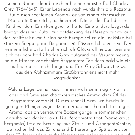
seinen Namen dem britischen Premierminister Earl Charles
Grey (1764-1845). Einer Legende nach wurde ihm die Rezeptur
für diesen hochfeinen Aroma-Tee von einem chinesischen
Mandarin überreicht, nachdem ein Diener des Earl dessen
Kind vor dem Ertrinken gerettet hatte. Eine andere Legende
besagt, dass ein Zufall zur Entdeckung des Rezepts führte: auf
der Schiffsreise von China nach Europa sollen die Teekisten bei
starkem Seegang mit Bergamotteöl-Fässern kollidiert sein. Der
vermeintliche Unfall stellte sich als Glücksfall heraus, breitete
sich der vom Earl Charles Grey aufgrund der Verunreinigung
an die Massen verschenkte Bergamotte-Tee doch bald wie ein
Lauffeuer aus – nicht lange, und Earl Grey Schwarztee war
aus den Wohnzimmern Großbritanniens nicht mehr
wegzudenken.
Welche Legende nun auch immer wahr sein mag – klar ist,
dass Earl Grey sein charakteristisches Aroma dem Öl der
Bergamotte verdankt. Dieses schenkt dem Tee bereits in
geringen Mengen zugesetzt ein erhabenes, herrlich fruchtiges
Aroma, das an verträumte Spaziergänge in sommerlichen
Zitrushainen denken lässt. Die Bergamotte (bot. Name citrus
bergamia) ist eine Kreuzung aus Zitrus- und Orangenfrüchten,
wahrscheinlich aus Zitrone und Bitterorange. Spätestens seit