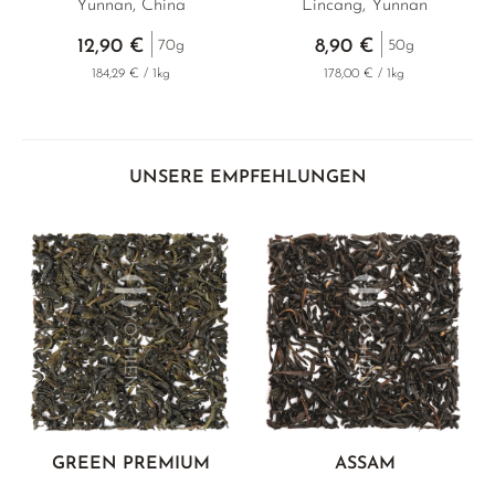
Yunnan, China
Lincang, Yunnan
12,90 €
8,90 €
70g
50g
184,29 € / 1kg
178,00 € / 1kg
UNSERE EMPFEHLUNGEN
GREEN PREMIUM
ASSAM