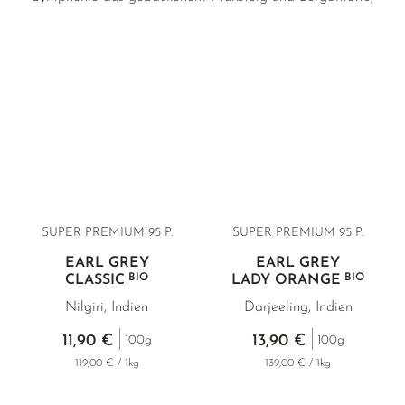
sowie eleganter First Flush Darjeeling so blumig und zart
GELBER TEE
PHOENIX DANCONG
KOREA
MATE TEE
EMPFEHLUNGEN
wie eine Frühlingsbriese in Kalabrien.
TIE GUAN YIN
EARL GREY
AMAZONAS TEES
EMPFEHLUNGEN
ZHANGPING SHUI XIAN
KENIA
SELTENE INCENCES
SETS & GIFTS
JAPAN
TÜRKEI
TANZANIA
KLASSIKER
THAILAND
EMPFEHLUNGEN
EMPFEHLUNGEN
SETS & GIFTS
SUPER PREMIUM
95 P.
SUPER PREMIUM 95 P.
SETS & GIFTS
EARL GREY
EARL GREY
BIO
BIO
CLASSIC
LADY ORANGE
Nilgiri, Indien
Darjeeling, Indien
11,90 €
13,90 €
100g
100g
119,00 € / 1kg
139,00 € / 1kg