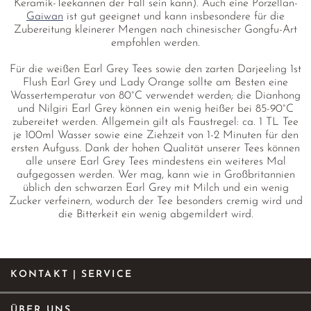
Keramik-Teekannen der Fall sein kann). Auch eine Porzellan-
Gaiwan
ist gut geeignet und kann insbesondere für die
Zubereitung kleinerer Mengen nach chinesischer Gongfu-Art
empfohlen werden.
Für die weißen Earl Grey Tees sowie den zarten Darjeeling 1st
Flush Earl Grey und Lady Orange sollte am Besten eine
Wassertemperatur von 80°C verwendet werden; die Dianhong
und Nilgiri Earl Grey können ein wenig heißer bei 85-90°C
zubereitet werden. Allgemein gilt als Faustregel: ca. 1 TL Tee
je 100ml Wasser sowie eine Ziehzeit von 1-2 Minuten für den
ersten Aufguss. Dank der hohen Qualität unserer Tees können
alle unsere Earl Grey Tees mindestens ein weiteres Mal
aufgegossen werden. Wer mag, kann wie in Großbritannien
üblich den schwarzen Earl Grey mit Milch und ein wenig
Zucker verfeinern, wodurch der Tee besonders cremig wird und
die Bitterkeit ein wenig abgemildert wird.
KONTAKT | SERVICE
ÜBER UNS