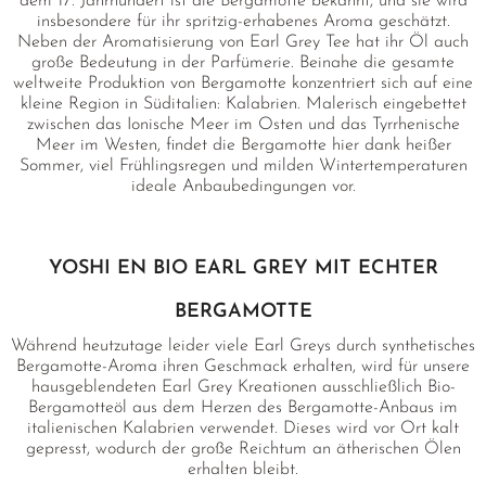
dem 17. Jahrhundert ist die Bergamotte bekannt, und sie wird
insbesondere für ihr spritzig-erhabenes Aroma geschätzt.
Neben der Aromatisierung von Earl Grey Tee hat ihr Öl auch
große Bedeutung in der Parfümerie. Beinahe die gesamte
weltweite Produktion von Bergamotte konzentriert sich auf eine
kleine Region in Süditalien: Kalabrien. Malerisch eingebettet
zwischen das Ionische Meer im Osten und das Tyrrhenische
Meer im Westen, findet die Bergamotte hier dank heißer
Sommer, viel Frühlingsregen und milden Wintertemperaturen
ideale Anbaubedingungen vor.
YOSHI EN BIO EARL GREY MIT ECHTER
BERGAMOTTE
Während heutzutage leider viele Earl Greys durch synthetisches
Bergamotte-Aroma ihren Geschmack erhalten, wird für unsere
hausgeblendeten Earl Grey Kreationen ausschließlich Bio-
Bergamotteöl aus dem Herzen des Bergamotte-Anbaus im
italienischen Kalabrien verwendet. Dieses wird vor Ort kalt
gepresst, wodurch der große Reichtum an ätherischen Ölen
erhalten bleibt.