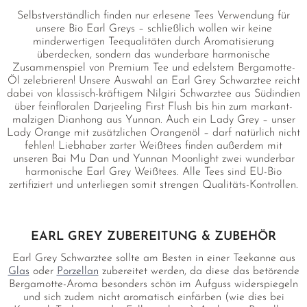
Selbstverständlich finden nur erlesene Tees Verwendung für
unsere Bio Earl Greys – schließlich wollen wir keine
minderwertigen Teequalitäten durch Aromatisierung
überdecken, sondern das wunderbare harmonische
Zusammenspiel von Premium Tee und edelstem Bergamotte-
Öl zelebrieren! Unsere Auswahl an Earl Grey Schwarztee reicht
dabei von klassisch-kräftigem Nilgiri Schwarztee aus Südindien
über feinfloralen Darjeeling First Flush bis hin zum markant-
malzigen Dianhong aus Yunnan. Auch ein Lady Grey – unser
Lady Orange mit zusätzlichen Orangenöl – darf natürlich nicht
fehlen! Liebhaber zarter Weißtees finden außerdem mit
unseren Bai Mu Dan und Yunnan Moonlight zwei wunderbar
harmonische Earl Grey Weißtees. Alle Tees sind EU-Bio
zertifiziert und unterliegen somit strengen Qualitäts-Kontrollen.
EARL GREY ZUBEREITUNG & ZUBEHÖR
Earl Grey Schwarztee sollte am Besten in einer Teekanne aus
Glas
oder
Porzellan
zubereitet werden, da diese das betörende
Bergamotte-Aroma besonders schön im Aufguss widerspiegeln
und sich zudem nicht aromatisch einfärben (wie dies bei