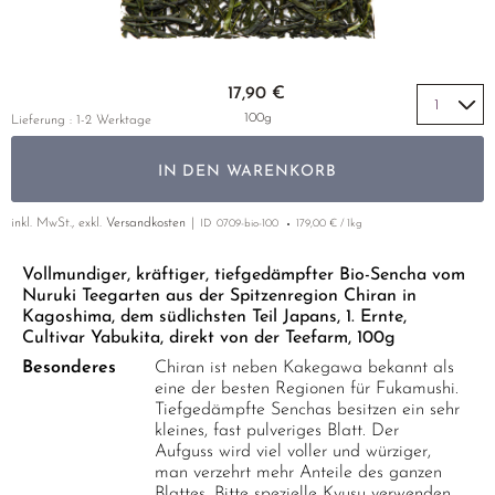
LUSHAN CLOUD & MIST
MIYAZAKI
YUNNAN
GELBER TEE
PHOENIX DANCONG
KOREA
NACH SORTE
MATE TEE
EMPFEHLUNGEN
MAO FENG
NARA
ZHEJIANG
TIE GUAN YIN
EARL GREY
AMAZONAS TEES
Zum Anfang der Bildgalerie springen
EMPFEHLUNGEN
17,90 €
SENCHA
SAGA
ZHANGPING SHUI XIAN
KENIA
SELTENE INCENCES
SETS & GIFTS
100g
Lieferung : 1-2 Werktage
SUI TONG CHA
SHIBUSHI
JAPAN
TÜRKEI
IN DEN WARENKORB
TAIPING HOUKUI
SHIZUOKA
TANZANIA
KLASSIKER
WHITE CRANE WAVE
UJI
THAILAND
inkl. MwSt., exkl.
Versandkosten
ID
0709-bio-100
179,00 € / 1kg
EMPFEHLUNGEN
GRÜNTEE RARITÄTEN
URESHINO
EMPFEHLUNGEN
SETS & GIFTS
Vollmundiger, kräftiger, tiefgedämpfter Bio-Sencha vom
Nuruki Teegarten aus der Spitzenregion Chiran in
SORTEN ÜBERSICHT CHINA
YAME
SETS & GIFTS
Kagoshima, dem südlichsten Teil Japans, 1. Ernte,
Cultivar Yabukita, direkt von der Teefarm, 100g
Besonderes
Chiran ist neben Kakegawa bekannt als
eine der besten Regionen für Fukamushi.
Tiefgedämpfte Senchas besitzen ein sehr
kleines, fast pulveriges Blatt. Der
Aufguss wird viel voller und würziger,
man verzehrt mehr Anteile des ganzen
Blattes. Bitte spezielle Kyusu verwenden