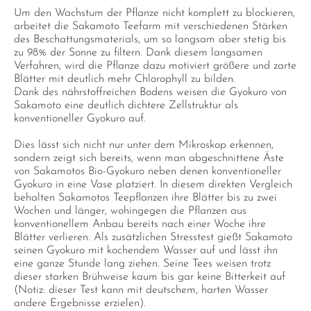
Um den Wachstum der Pflanze nicht komplett zu blockieren,
arbeitet die Sakamoto Teefarm mit verschiedenen Stärken
des Beschattungsmaterials, um so langsam aber stetig bis
zu 98% der Sonne zu filtern. Dank diesem langsamen
Verfahren, wird die Pflanze dazu motiviert größere und zarte
Blätter mit deutlich mehr Chlorophyll zu bilden.
Dank des nährstoffreichen Bodens weisen die Gyokuro von
Sakamoto eine deutlich dichtere Zellstruktur als
konventioneller Gyokuro auf.
Dies lässt sich nicht nur unter dem Mikroskop erkennen,
sondern zeigt sich bereits, wenn man abgeschnittene Äste
von Sakamotos Bio-Gyokuro neben denen konventioneller
Gyokuro in eine Vase platziert. In diesem direkten Vergleich
behalten Sakamotos Teepflanzen ihre Blätter bis zu zwei
Wochen und länger, wohingegen die Pflanzen aus
konventionellem Anbau bereits nach einer Woche ihre
Blätter verlieren. Als zusätzlichen Stresstest gießt Sakamoto
seinen Gyokuro mit kochendem Wasser auf und lässt ihn
eine ganze Stunde lang ziehen. Seine Tees weisen trotz
dieser starken Brühweise kaum bis gar keine Bitterkeit auf
(Notiz: dieser Test kann mit deutschem, harten Wasser
andere Ergebnisse erzielen).