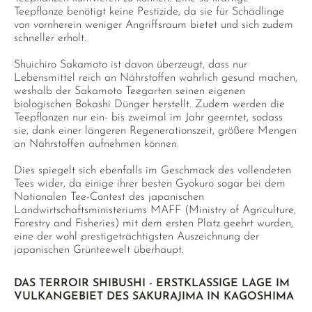
Teepflanze benötigt keine Pestizide, da sie für Schädlinge
von vornherein weniger Angriffsraum bietet und sich zudem
schneller erholt.
Shuichiro Sakamoto ist davon überzeugt, dass nur
Lebensmittel reich an Nährstoffen wahrlich gesund machen,
weshalb der Sakamoto Teegarten seinen eigenen
biologischen Bokashi Dünger herstellt. Zudem werden die
Teepflanzen nur ein- bis zweimal im Jahr geerntet, sodass
sie, dank einer längeren Regenerationszeit, größere Mengen
an Nährstoffen aufnehmen können.
Dies spiegelt sich ebenfalls im Geschmack des vollendeten
Tees wider, da einige ihrer besten Gyokuro sogar bei dem
Nationalen Tee-Contest des japanischen
Landwirtschaftsministeriums MAFF (Ministry of Agriculture,
Forestry and Fisheries) mit dem ersten Platz geehrt wurden,
eine der wohl prestigeträchtigsten Auszeichnung der
japanischen Grünteewelt überhaupt.
DAS TERROIR SHIBUSHI - ERSTKLASSIGE LAGE IM
VULKANGEBIET DES SAKURAJIMA IN KAGOSHIMA