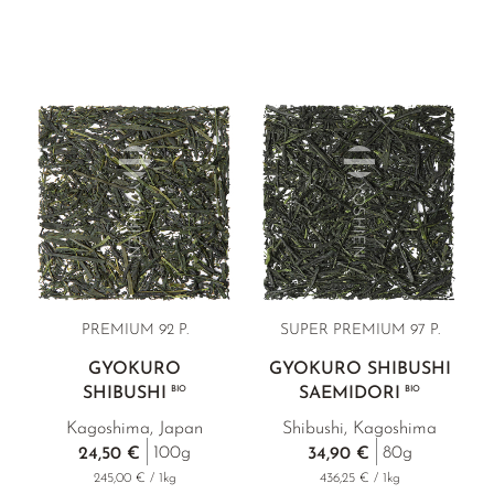
PREMIUM
92 P.
SUPER PREMIUM
97 P.
GYOKURO
GYOKURO SHIBUSHI
SHIBUSHI
BIO
SAEMIDORI
BIO
Kagoshima, Japan
Shibushi, Kagoshima
100g
80g
24,50 €
34,90 €
245,00 € / 1kg
436,25 € / 1kg