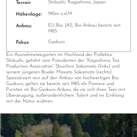
Shibushi, Kagoshima, Japan
Terroir:
190m ü.d.M.
Höhenlage:
EU-Bio, JAS, Bio-Anbau bereits seit
Anbau:
1985
Gyokuro
Fokus:
Ein Ausnahmeteegarten im Hochland der Präfektur
Shibushi, geführt vom Präsidenten der “Kagoshima Tea
Production Association” Shuichiro Sakamoto (links) und
seinem jüngeren Bruder Masato Sakamoto (rechts).
Spezialisiert rein auf den Anbau von hochwertigen Bio-
Gyokuro, gelten sie bereits seit 1985 als Pioniere und
Puristen im Bio-Gyokuro-Anbau, da sie sich ihren Tees mit
Überzeugung, außerordentlichem Talent und im Einklang
mit der Natur widmen.