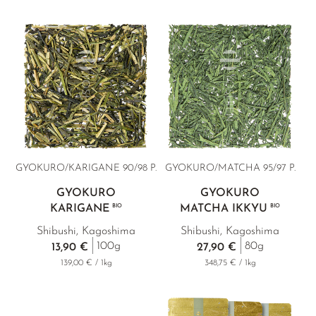
GYOKURO/KARIGANE 90/98 P.
GYOKURO/MATCHA
95/97 P.
GYOKURO
GYOKURO
KARIGANE
BIO
MATCHA IKKYU
BIO
Shibushi, Kagoshima
Shibushi, Kagoshima
100g
80g
13,90 €
27,90 €
139,00 € / 1kg
348,75 € / 1kg