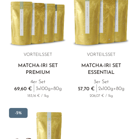
VORTEILSSET
VORTEILSSET
MATCHA-IRI SET
MATCHA-IRI SET
PREMIUM
ESSENTIAL
4er Set
3er Set
3x100g+80g
2x100g+80g
69,60 €
57,70 €
183,16 € / 1kg
206,07 € / 1kg
-5%