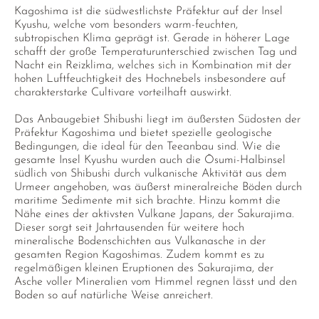
Kagoshima ist die südwestlichste Präfektur auf der Insel
Kyushu, welche vom besonders warm-feuchten,
subtropischen Klima geprägt ist. Gerade in höherer Lage
schafft der große Temperaturunterschied zwischen Tag und
Nacht ein Reizklima, welches sich in Kombination mit der
hohen Luftfeuchtigkeit des Hochnebels insbesondere auf
charakterstarke Cultivare vorteilhaft auswirkt.
Das Anbaugebiet Shibushi liegt im äußersten Südosten der
Präfektur Kagoshima und bietet spezielle geologische
Bedingungen, die ideal für den Teeanbau sind. Wie die
gesamte Insel Kyushu wurden auch die Ōsumi-Halbinsel
südlich von Shibushi durch vulkanische Aktivität aus dem
Urmeer angehoben, was äußerst mineralreiche Böden durch
maritime Sedimente mit sich brachte. Hinzu kommt die
Nähe eines der aktivsten Vulkane Japans, der Sakurajima.
Dieser sorgt seit Jahrtausenden für weitere hoch
mineralische Bodenschichten aus Vulkanasche in der
gesamten Region Kagoshimas. Zudem kommt es zu
regelmäßigen kleinen Eruptionen des Sakurajima, der
Asche voller Mineralien vom Himmel regnen lässt und den
Boden so auf natürliche Weise anreichert.