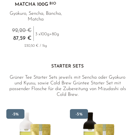
BIO
MATCHA
100G
Gyokuro, Sencha, Bancha,
Matcha
92,20 €
3 x100g+80g
87,59 €
230,50 € / 1kg
STARTER SETS
Grüner Tee Starter Sets jeweils mit Sencha oder Gyokuro
und Kyusu, sowie Cold Brew Grüntee Starter Set mit
passender Flasche für die Zubereitung von Mizudashi als
Cold Brew.
-5%
-5%