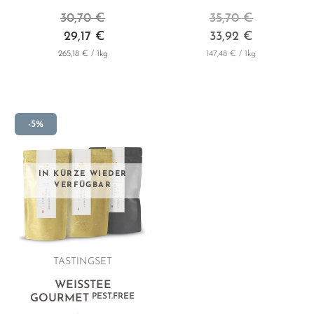
30,70 €
35,70 €
29,17 €
33,92 €
265,18 € / 1kg
147,48 € / 1kg
-5%
IN KÜRZE WIEDER
VERFÜGBAR
TASTINGSET
WEISSTEE
PEST.FREE
GOURMET