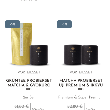
-5%
-5%
VORTEILSSET
VORTEILSSET
GRÜNTEE PROBIERSET
MATCHA PROBIERSET
MATCHA & GYOKURO
UJI PREMIUM & IKKYU
BIO
BIO
2er Set
Premium & Super Premium
51,80 €
52,80 €
80+40g
2x40g