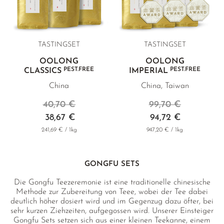
TASTINGSET
TASTINGSET
OOLONG
OOLONG
PEST.FREE
PEST.FREE
CLASSICS
IMPERIAL
China
China, Taiwan
40,70 €
99,70 €
38,67 €
94,72 €
241,69 € / 1kg
947,20 € / 1kg
GONGFU SETS
Die Gongfu Teezeremonie ist eine traditionelle chinesische
Methode zur Zubereitung von Teee, wobei der Tee dabei
deutlich höher dosiert wird und im Gegenzug dazu öfter, bei
sehr kurzen Ziehzeiten, aufgegossen wird. Unserer Einsteiger
Gongfu Sets setzen sich aus einer kleinen Teekanne, einem