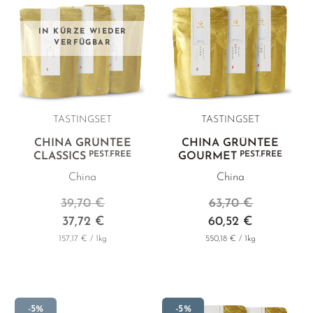
IN KÜRZE WIEDER
VERFÜGBAR
TASTINGSET
TASTINGSET
CHINA GRÜNTEE
CHINA GRÜNTEE
PEST.FREE
PEST.FREE
CLASSICS
GOURMET
China
China
39,70 €
63,70 €
37,72 €
60,52 €
157,17 € / 1kg
550,18 € / 1kg
-5%
-5%