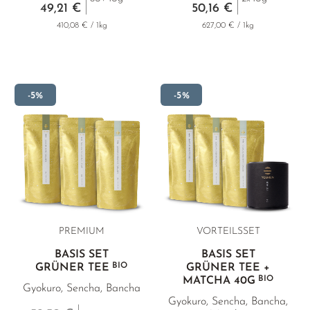
49,21 €
50,16 €
410,08 € / 1kg
627,00 € / 1kg
-5%
-5%
PREMIUM
VORTEILSSET
BASIS SET
BASIS SET
BIO
GRÜNER TEE
GRÜNER TEE +
BIO
MATCHA
40G
Gyokuro, Sencha, Bancha
Gyokuro, Sencha, Bancha,