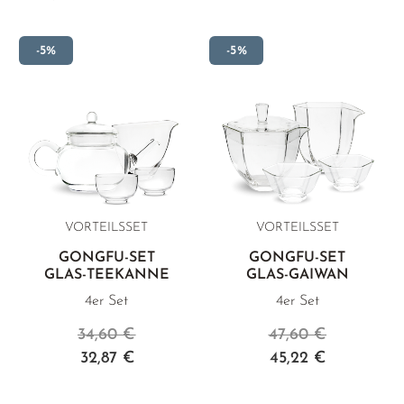
Servierkännchen und passenden Trinkschälchen zusammen.
-5%
-5%
VORTEILSSET
VORTEILSSET
GONGFU-SET
GONGFU-SET
GLAS-TEEKANNE
GLAS-GAIWAN
4er Set
4er Set
34,60 €
47,60 €
32,87 €
45,22 €