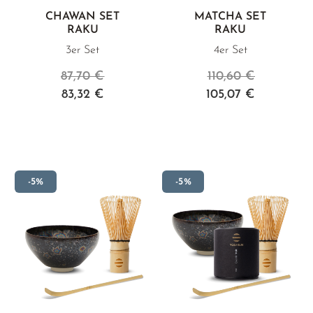
CHAWAN SET
MATCHA SET
RAKU
RAKU
3er Set
4er Set
87,70 €
110,60 €
83,32 €
105,07 €
-5%
-5%