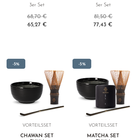
3er Set
5er Set
68,70 €
81,50 €
65,27 €
77,43 €
-5%
-5%
VORTEILSSET
VORTEILSSET
CHAWAN SET
MATCHA SET