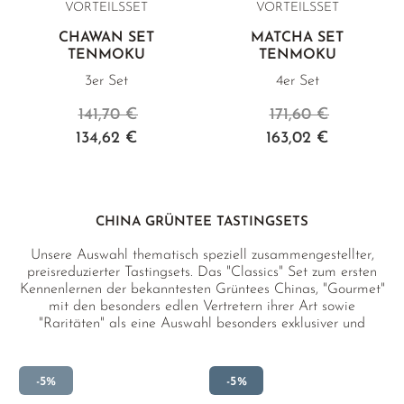
VORTEILSSET
VORTEILSSET
CHAWAN SET
MATCHA SET
TENMOKU
TENMOKU
3er Set
4er Set
141,70 €
171,60 €
134,62 €
163,02 €
CHINA GRÜNTEE TASTINGSETS
Unsere Auswahl thematisch speziell zusammengestellter,
preisreduzierter Tastingsets. Das "Classics" Set zum ersten
Kennenlernen der bekanntesten Grüntees Chinas, "Gourmet"
mit den besonders edlen Vertretern ihrer Art sowie
"Raritäten" als eine Auswahl besonders exklusiver und
seltener Grüntees.
-5%
-5%