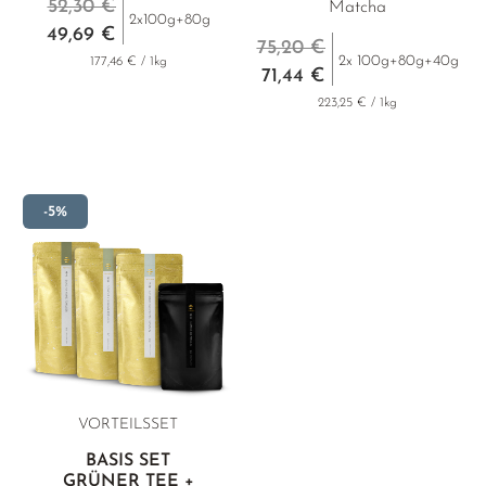
52,30 €
Matcha
2x100g+80g
49,69 €
75,20 €
2x 100g+80g+40g
177,46 € / 1kg
71,44 €
223,25 € / 1kg
-5%
VORTEILSSET
BASIS SET
GRÜNER TEE +