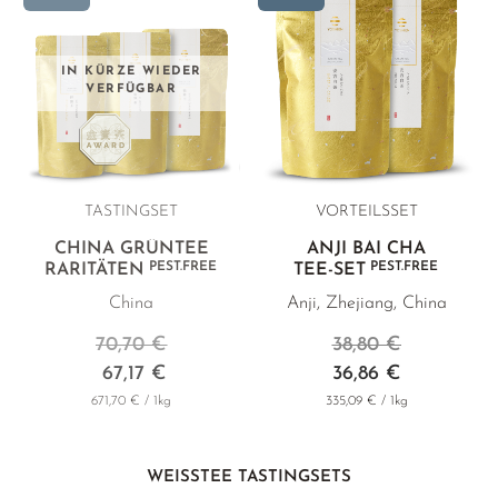
IN KÜRZE WIEDER
VERFÜGBAR
TASTINGSET
VORTEILSSET
CHINA GRÜNTEE
ANJI BAI CHA
PEST.FREE
PEST.FREE
RARITÄTEN
TEE-SET
China
Anji, Zhejiang, China
70,70 €
38,80 €
67,17 €
36,86 €
671,70 € / 1kg
335,09 € / 1kg
WEISSTEE TASTINGSETS