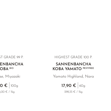
ST GRADE
99 P.
HIGHEST GRADE 100 P.
ENBANCHA
SANNENBANCHA
KOBA
BIO
KOBA YAMATO
PEST.FREE
e, Miyazaki
Yamato Highland, Nara
50 €
17,90 €
100g
60g
5,00 € / 1kg
298,33 € / 1kg