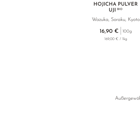
HOJICHA PULVER
UJI
BIO
Wazuka, Soraku, Kyoto
16,90 €
100g
169,00 € / 1kg
Außergewöhn