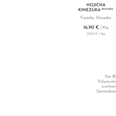
HOJICHA
KINEZUKA
PEST.FREE
Fujieda, Shizuoka
16,90 €
80g
211,25 € / 1kg
Die Bl
Polysacch
wachsen 
Sannenbanc