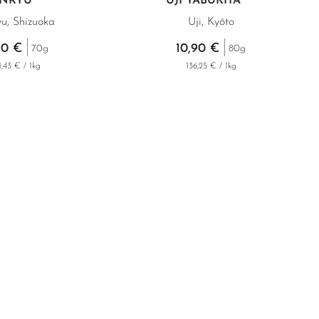
ENRYU
UJI YABUKITA
yu, Shizuoka
Uji, Kyōto
90 €
10,90 €
70g
80g
1,43 € / 1kg
136,25 € / 1kg