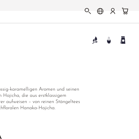
nussig-karamelligen Aromen und seinen
h Hojicha, die aus erstklassigem
ter aufweisen – von reinen Stängeltees
chfloralen Hanaka-Hojicha.
A