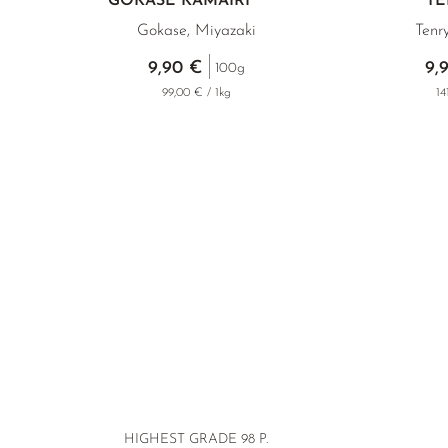
GOKASE KAMAIRI
T
Gokase, Miyazaki
Tenr
9,90 €
9,
100g
99,00 € / 1kg
14
HIGHEST GRADE 98 P.