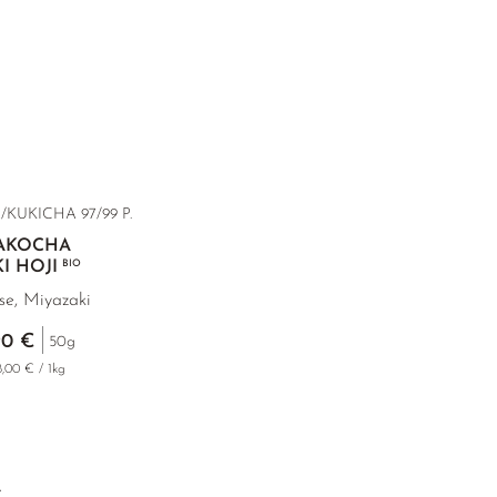
UKICHA 97/99 P.
AKOCHA
I HOJI
BIO
e, Miyazaki
90 €
50g
8,00 € / 1kg
A