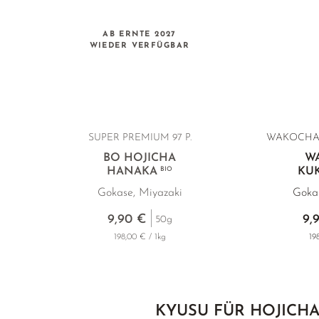
AB ERNTE 2027
WIEDER VERFÜGBAR
SUPER PREMIUM 97 P.
WAKOCHA/K
BO HOJICHA
W
HANAKA
BIO
KUK
Gokase, Miyazaki
Gokas
9,90 €
9,
50g
198,00 € / 1kg
19
KYUSU FÜR HOJICH