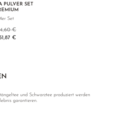
A PULVER SET
REMIUM
4er Set
4,60 €
51,87 €
EN
tängeltee und Schwarztee produziert werden
ebnis garantieren.