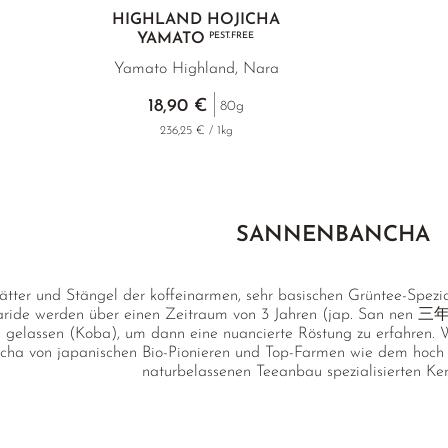
HIGHLAND HOJICHA
YAMATO
PEST.FREE
Yamato Highland, Nara
18,90 €
80g
236,25 € / 1kg
SANNENBANCHA
ätter und Stängel der koffeinarmen, sehr basischen Grüntee-Spezi
aride werden über einen Zeitraum von 3 Jahren (jap. San nen 三年)
gelassen (Koba), um dann eine nuancierte Röstung zu erfahren. Wi
ha von japanischen Bio-Pionieren und Top-Farmen wie dem hoch
naturbelassenen Teeanbau spezialisierten Ken