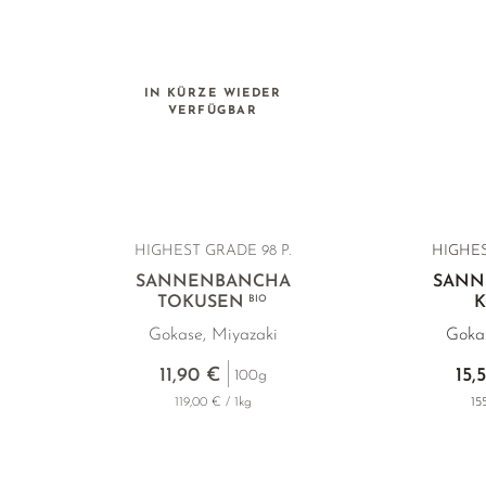
IN KÜRZE WIEDER
VERFÜGBAR
HIGHEST GRADE
98 P.
HIGHE
SANNENBANCHA
SANN
TOKUSEN
BIO
Gokase, Miyazaki
Gokas
11,90 €
15,
100g
119,00 € / 1kg
15