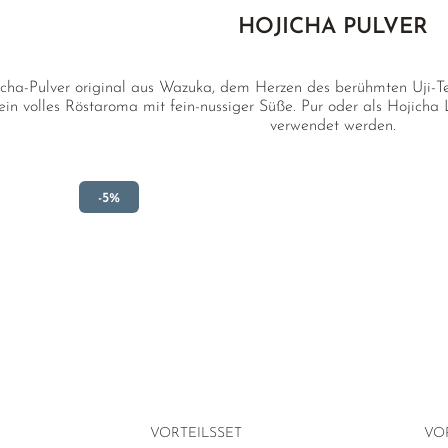
HOJICHA PULVER
icha-Pulver original aus Wazuka, dem Herzen des berühmten Uji-Te
r ein volles Röstaroma mit fein-nussiger Süße. Pur oder als Hojic
verwendet werden.
-5%
VORTEILSSET
VO