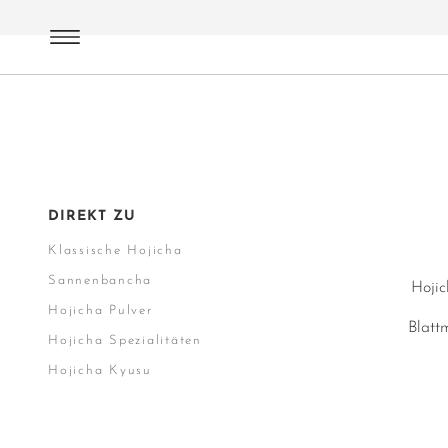
Grüner Tee
Japan
Hojicha
DIREKT ZU
Klassische Hojicha
Sannenbancha
Hojic
Hojicha Pulver
Blatt
Hojicha Spezialitäten
Hojicha Kyusu