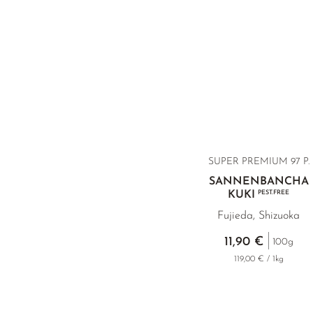
SUPER PREMIUM
97 P.
SANNENBANCHA
KUKI
PEST.FREE
Fujieda, Shizuoka
11,90 €
100g
119,00 € / 1kg