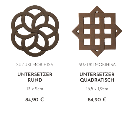
GELBER TEE
PHOENIX DANCONG
KOREA
NACH SORTE
MATE TEE
EMPFEHLUNGEN
TIE GUAN YIN
EARL GREY
AMAZONAS TEES
EMPFEHLUNGEN
ZHANGPING SHUI XIAN
KENIA
SELTENE INCENCES
SETS & GIFTS
JAPAN
TÜRKEI
TANZANIA
KLASSIKER
THAILAND
EMPFEHLUNGEN
SUZUKI MORIHISA
SUZUKI MORIHISA
EMPFEHLUNGEN
SETS & GIFTS
UNTERSETZER
UNTERSETZER
RUND
QUADRATISCH
SETS & GIFTS
13 x 2cm
13,5 x 1,9cm
84,90 €
84,90 €