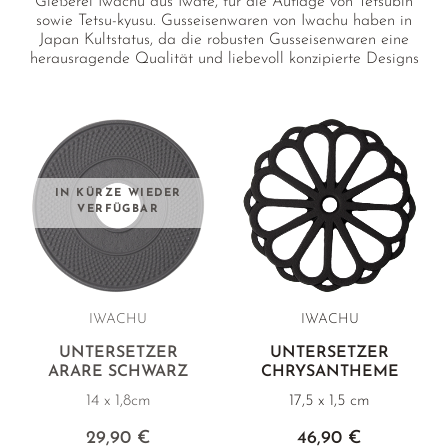
Gießerei Iwachu aus Iwate, für die Auflage von Tetsubin
sowie Tetsu-kyusu. Gusseisenwaren von Iwachu haben in
Japan Kultstatus, da die robusten Gusseisenwaren eine
herausragende Qualität und liebevoll konzipierte Designs
aufweisen.
IN KÜRZE WIEDER
VERFÜGBAR
IWACHU
IWACHU
UNTERSETZER
UNTERSETZER
ARARE SCHWARZ
CHRYSANTHEME
14 x 1,8cm
17,5 x 1,5 cm
29,90 €
46,90 €