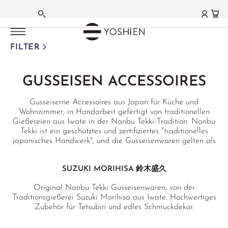
LIFESTYLE | CUISINE
LIFESTYLE | CUISINE
HAUPTMENÜ
HAUPTMENÜ
HAUPTMENÜ
HAUPTMENÜ
HAUPTMENÜ
HAUPTMENÜ
HAUPTMENÜ
HAUPTMENÜ
HAUPTMENÜ
HAUPTMENÜ
HAUPTMENÜ
HAUPTMENÜ
HAUPTMENÜ
HAUPTMENÜ
DEUTSCH
GOURMET
HOME
MATCHA
GRÜNER TEE
WEISSER TEE
OOLONG TEE
SCHWARZER TEE
PU ERH TEE
AROMA- | FRÜCHTETEES
KRÄUTERTEE
FUNKTIONSTEES
TEEZUBEHÖR
TEA DELIGHTS
GESCHENKE | SETS
FARMS | ESTATES
FILTER
FRANZÖSISCH
NORI ALGEN
BRACELETS
MATCHA TEE
JAPAN
SILVER NEEDLE
TAIWAN
DARJEELING
SHENG PU ERH
JASMINTEE
HOUSE INFUSIONS
ENTLASTUNG
TEEZUBEHÖR
SCHOKOLADE
SETS
JAPAN
GUSSEISEN ACCESSOIRES
®
SOJA SAUCE
CHAKRA INCENSE
MATCHA GC1
CHINA
BAI MU DAN
HIGH MOUNTAIN
NEPAL HOCHLAND
SHOU PU ERH
ORCHIDEENTEE
BASENTEES
BITTERTEES
MATCHA ZUBEHÖR
GESCHENKE
AICHI
ENGLISCH
Gusseiserne Accessoires aus Japan für Küche und
TEA LEAF INCENSE
MATCHA LATTE
KOREA
SHOU MEI
GABA OOLONG
ASSAM
HEI CHA DARK TEA
EARL GREY
BERGTEE SIDERITIS
WINTER
ARTISTS & STUDIOS
GUTSCHEINE
FUKUOKA
Wohnzimmer, in Handarbeit gefertigt von traditionellen
Gießereien aus Iwate in der Nanbu Tekki-Tradition. Nanbu
YAMADA MATSU INCENSE
FUNMATSUCHA
TANZANIA
YA BAO
MILKY OOLONG
NILGIRI
HAKKOCHA JAPAN
ÇAY KAÇKAR MT.
EINZELKRÄUTER
TCM
PRIVATE COLLECTION
EMPFEHLUNGEN
KAGOSHIMA
Tekki ist ein geschütztes und zertifiziertes "traditionelles
japanisches Handwerk", und die Gusseisenwaren gelten als
MATCHA SCHALEN
TERROIRS JAPAN
MOONLIGHT
ORIENTAL BEAUTY
CEYLON
EMPFEHLUNGEN
JAPAN BLENDS
TCM
ANWENDUNGEN
NIHONCHA
MIYAZAKI
die besten in ganz Japan.
MATCHABESEN
TERROIRS CHINA
AGED WHITE
BAO ZHONG
CHINA
SETS & GIFTS
MATCHA LATTE
CHINA SPEZIALITÄTEN
FRAUEN BALANCE
CHADO
SAGA
SUZUKI MORIHISA 鈴木盛久
MATCHA ZUBEHÖR
JASMIN WHITE
RED OOLONG
TAIWAN
INDIEN BLENDS
JAPAN SPEZIALITÄTEN
GONGFU
SHIZUOKA
Original Nanbu Tekki Gusseisenwaren, von der
EMPFEHLUNGEN
Traditionsgießerei Suzuki Morihisa aus Iwate. Hochwertiges
MATCHA SETS
KENIA WHITE
CHINA
THAILAND
ROOIBOS BLENDS
BLÜTENTEES
CHINA
SETS & GIFTS
Zubehör für Tetsubin und edles Schmuckdekor.
MATCHA SWEETS
DARJEELING WHITE
YANCHA FELSENTEE
JAPAN WAKOCHA
FRÜCHTETEE
ROOIBOS
FUJIAN