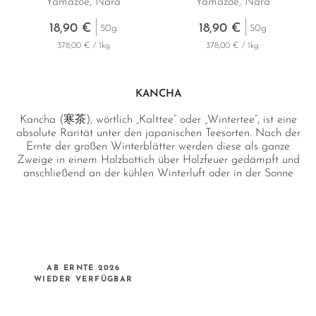
Yamazoe, Nara
Yamazoe, Nara
18,90 €
18,90 €
50g
50g
378,00 € / 1kg
378,00 € / 1kg
KANCHA
Kancha (寒茶), wörtlich „Kalttee“ oder „Wintertee“, ist eine
absolute Rarität unter den japanischen Teesorten. Nach der
Ernte der großen Winterblätter werden diese als ganze
Zweige in einem Holzbottich über Holzfeuer gedämpft und
anschließend an der kühlen Winterluft oder in der Sonne
getrocknet. Kancha zeichnet sich durch einen mild-süßen
und leicht medizinisch-botanischen Charakter aus.
AB ERNTE 2026
WIEDER VERFÜGBAR