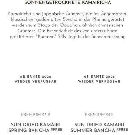
SONNENGETROCKNETE KAMAIRICHA
Kamairicha sind japanische Grüntees, die im Gegensatz zu
klassischem gedämpften Sencha in der Pfanne geröstet
werden zum Stopp der Oxidation, ähnlich chinesischen
Grüntees. Die Besonderheit des von unserer Farm
praktizierten "Kumano"-Stils liegt in der Sonnentrocknung
(Tenpi-boshi 天日干し) nach der Röstung und dem Rollen,
in einem speziell hierfür errichteten Gewächshaus. Dieser
Tee wird auch als "Kumano Bancha" (熊野番茶) bezeichnet
und wurde in alten Zeiten von den in Kumano ansässigen
Familien für den Eigengebrauch produziert. Die
Sonnentrocknung verleiht dem Tee eine einzigartige, tiefe
Süße sowie eine wunderbar weiche Textur im Aufguss.
AB ERNTE 2026
AB ERNTE 2026
WIEDER VERFÜGBAR
WIEDER VERFÜGBAR
PREMIUM 93 P.
PREMIUM 94 P.
SUN DRIED KAMAIRI
SUN DRIED KAMAIRI
P.FREE
P.FREE
SPRING BANCHA
SUMMER BANCHA