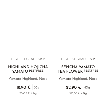
SELTENE BANCHA
SUNROUGE
TAMARYOKUCHA
TENCHA
TEEBEUTEL GRÜNTEE
SORTEN ÜBERSICHT JAPAN
HIGHEST GRADE 98 P.
HIGHEST GRADE 99 P.
HIGHLAND HOJICHA
SENCHA YAMATO
PEST.FREE
PEST.FREE
YAMATO
TEA FLOWER
Yamato Highland, Nara
Yamato Highland, Nara
18,90 €
22,90 €
80g
40g
236,25 € / 1kg
572,50 € / 1kg