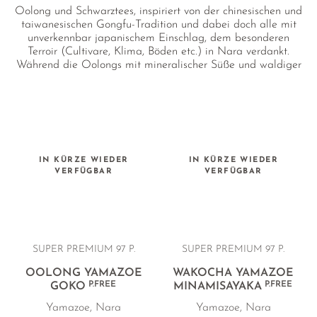
Oolong und Schwarztees, inspiriert von der chinesischen und
taiwanesischen Gongfu-Tradition und dabei doch alle mit
unverkennbar japanischem Einschlag, dem besonderen
Terroir (Cultivare, Klima, Böden etc.) in Nara verdankt.
Während die Oolongs mit mineralischer Süße und waldiger
Tiefe aufwarten, verzaubern die Wakocha Schwarztees mit
einem süßen, floralen Aroma von Pflaumen und winterlichen
Gewürzen.
IN KÜRZE WIEDER
IN KÜRZE WIEDER
VERFÜGBAR
VERFÜGBAR
SUPER PREMIUM 97 P.
SUPER PREMIUM 97 P.
OOLONG YAMAZOE
WAKOCHA YAMAZOE
P.FREE
P.FREE
GOKO
MINAMISAYAKA
Yamazoe, Nara
Yamazoe, Nara