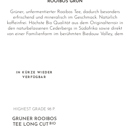
OREGANO
ROOIBOS GRÜN
PERUANISCHER SALBEI
Grüner, unfermentierter Rooibos Tee, dadurch besonders
erfrischend und mineralisch im Geschmack. Natürlich
PFEFFERMINZE
koffeinfrei. Höchste Bio Qualität aus dem Originalterroir in
den naturbelassenen Cederbergs in Südafrika sowie direkt
ROSENKNOSPEN
von einer Familienfarm im berühmten Biedouw Valley, dem
wohl besten Terroir für südafrikanischen Rooibos überhaupt.
SALBEI
SCHWARZE MALVE
THYMIAN
IN KÜRZE WIEDER
WEISSE MELISSE
VERFÜGBAR
YSOP
ZITRONENGRAS
ZITRONENMELISSE
HIGHEST GRADE 98 P.
ZITRONENVERBENE
GRÜNER ROOIBOS
BIO
TEE LONG CUT