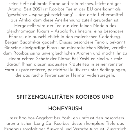
seine tiefe rubinrote Farbe und sein reiches, leicht erdiges
Aroma. Seit 2021 ist Rooibos Tee in der EU anerkannt als
"geschütze Ursprungsbezeichnung" – das erste Lebensmittel
aus Afrika, dem diese Anerkennung zuteil geworden ist.
Hergestellt wird der Tee aus den feinen Nadeln des
gleichnamigen Krauts – Aspalathus linearis, eine besondere
Pflanze, die ausschließlich in den malerischen Cederberg-
Bergen Südafrikas gedeiht. Dieses besondere Terroir, bekannt
für seine einzigartige Flora und mineralreichen Böden, verleiht
dem Rooibos seine unvergleichlichen Aromen und macht ihn zu
einem echten Schatz der Natur. Bei Yoshi en sind wir stolz
darauf, Ihnen diesen exquisiten Kräutertee in seiner reinsten
Form zu präsentieren, pestizidfrei kultiviert unter Bedingungen,
die das reiche Terroir seiner Heimat widerspiegeln.
SPITZENQUALITÄTEN ROOIBOS UND
HONEYBUSH
Unser Rooibos-Angebot bei Yoshi en umfasst den besonders
aromatischen Long Cut Rooibos, dessen komplexe Tiefe das
Ergebnis sorgfältiger Auswahl und Verarbeitung ist. Zusätzlich