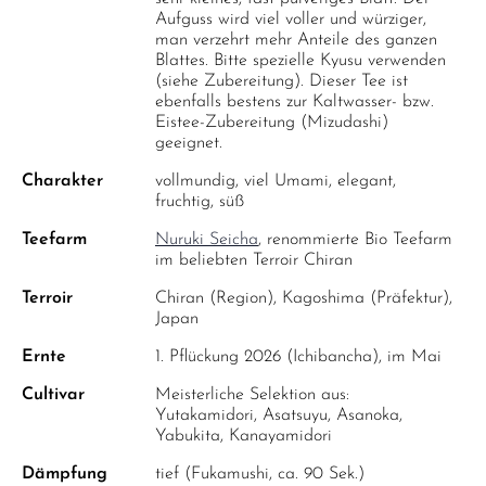
Aufguss wird viel voller und würziger,
man verzehrt mehr Anteile des ganzen
Blattes. Bitte spezielle Kyusu verwenden
(siehe Zubereitung). Dieser Tee ist
ebenfalls bestens zur Kaltwasser- bzw.
Eistee-Zubereitung (Mizudashi)
geeignet.
Charakter
vollmundig, viel Umami, elegant,
fruchtig, süß
Teefarm
Nuruki Seicha
, renommierte Bio Teefarm
im beliebten Terroir Chiran
Terroir
Chiran (Region), Kagoshima (Präfektur),
Japan
Ernte
1. Pflückung 2026 (Ichibancha), im Mai
Cultivar
Meisterliche Selektion aus:
Yutakamidori, Asatsuyu, Asanoka,
Yabukita, Kanayamidori
Dämpfung
tief (Fukamushi, ca. 90 Sek.)