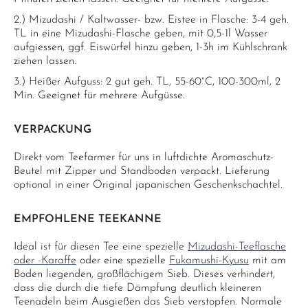
2.) Mizudashi / Kaltwasser- bzw. Eistee in Flasche: 3-4 geh.
TL in eine Mizudashi-Flasche geben, mit 0,5-1l Wasser
aufgiessen, ggf. Eiswürfel hinzu geben, 1-3h im Kühlschrank
ziehen lassen.
3.) Heißer Aufguss: 2 gut geh. TL, 55-60°C, 100-300ml, 2
Min. Geeignet für mehrere Aufgüsse.
VERPACKUNG
Direkt vom Teefarmer für uns in luftdichte Aromaschutz-
Beutel mit Zipper und Standboden verpackt. Lieferung
optional in einer Original japanischen Geschenkschachtel.
EMPFOHLENE TEEKANNE
Ideal ist für diesen Tee eine spezielle
Mizudashi-Teeflasche
oder -Karaffe
oder eine spezielle
Fukamushi-Kyusu
mit am
Boden liegenden, großflächigem Sieb. Dieses verhindert,
dass die durch die tiefe Dämpfung deutlich kleineren
Teenadeln beim Ausgießen das Sieb verstopfen. Normale