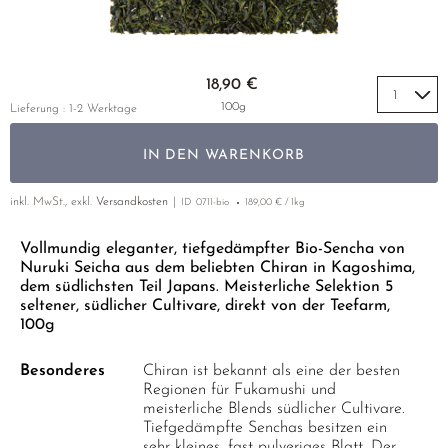
LUSHAN CLOUD & MIST
MIYAZAKI
YUNNAN
GELBER TEE
PHOENIX DANCONG
KOREA
NACH SORTE
MATE TEE
EMPFEHLUNGEN
MAO FENG
NARA
ZHEJIANG
TIE GUAN YIN
EARL GREY
AMAZONAS TEES
Zum Anfang der Bildgalerie springen
EMPFEHLUNGEN
18,90 €
SENCHA
SAGA
ZHANGPING SHUI XIAN
KENIA
SELTENE INCENCES
SETS & GIFTS
100g
Lieferung : 1-2 Werktage
SUI TONG CHA
SHIBUSHI
JAPAN
TÜRKEI
IN DEN WARENKORB
TAIPING HOUKUI
SHIZUOKA
TANZANIA
KLASSIKER
WHITE CRANE WAVE
UJI
THAILAND
inkl. MwSt., exkl.
Versandkosten
ID
0711-bio
189,00 € / 1kg
EMPFEHLUNGEN
GRÜNTEE RARITÄTEN
URESHINO
EMPFEHLUNGEN
SETS & GIFTS
Vollmundig eleganter, tiefgedämpfter Bio-Sencha von
Nuruki Seicha aus dem beliebten Chiran in Kagoshima,
SORTEN ÜBERSICHT CHINA
YAME
SETS & GIFTS
dem südlichsten Teil Japans. Meisterliche Selektion 5
seltener, südlicher Cultivare, direkt von der Teefarm,
100g
Besonderes
Chiran ist bekannt als eine der besten
Regionen für Fukamushi und
meisterliche Blends südlicher Cultivare.
Tiefgedämpfte Senchas besitzen ein
sehr kleines, fast pulveriges Blatt. Der