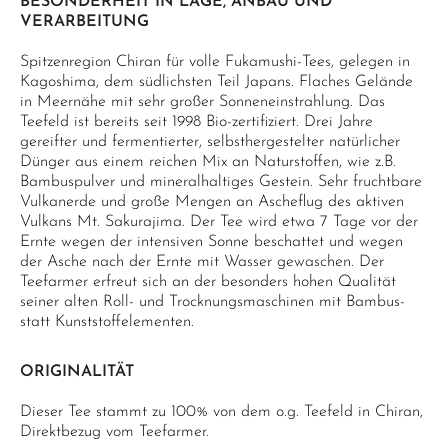
BESONDERHEIT IN LAGE, ANBAU UND
VERARBEITUNG
Spitzenregion Chiran für volle Fukamushi-Tees, gelegen in
Kagoshima, dem südlichsten Teil Japans. Flaches Gelände
in Meernähe mit sehr großer Sonneneinstrahlung. Das
Teefeld ist bereits seit 1998 Bio-zertifiziert. Drei Jahre
gereifter und fermentierter, selbsthergestelter natürlicher
Dünger aus einem reichen Mix an Naturstoffen, wie z.B.
Bambuspulver und mineralhaltiges Gestein. Sehr fruchtbare
Vulkanerde und große Mengen an Ascheflug des aktiven
Vulkans Mt. Sakurajima. Der Tee wird etwa 7 Tage vor der
Ernte wegen der intensiven Sonne beschattet und wegen
der Asche nach der Ernte mit Wasser gewaschen. Der
Teefarmer erfreut sich an der besonders hohen Qualität
seiner alten Roll- und Trocknungsmaschinen mit Bambus-
statt Kunststoffelementen.
ORIGINALITÄT
Dieser Tee stammt zu 100% von dem o.g. Teefeld in Chiran,
Direktbezug vom Teefarmer.