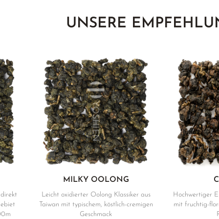
UNSERE EMPFEHLU
MILKY OOLONG
C
direkt
Leicht oxidierter Oolong Klassiker aus
Hochwertiger E
ebiet
Taiwan mit typischem, köstlich-cremigen
mit fruchtig-fl
500m
Geschmack