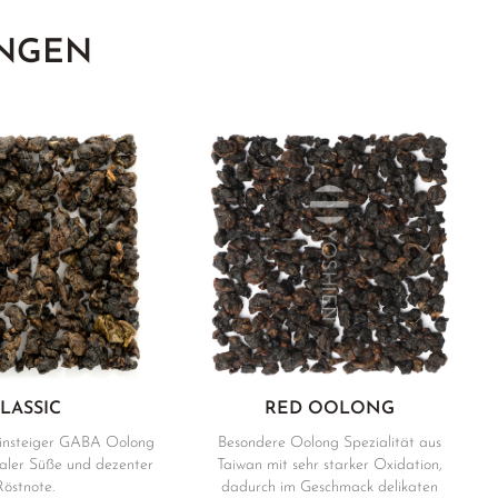
NGEN
LASSIC
RED OOLONG
insteiger GABA Oolong
Besondere Oolong Spezialität aus
oraler Süße und dezenter
Taiwan mit sehr starker Oxidation,
Röstnote.
dadurch im Geschmack delikaten