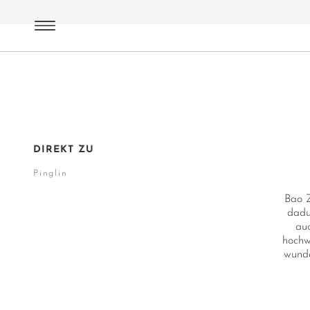
Oolong Tee
Bao Zhong
DIREKT ZU
Pinglin
Bao Z
dadu
auc
hochw
wunde