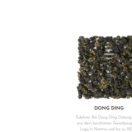
DONG DING
Edelster Bio Dong Ding Oolong 
aus dem berühmten Teeanbaug
Lugu in Nantou auf bis zu 1