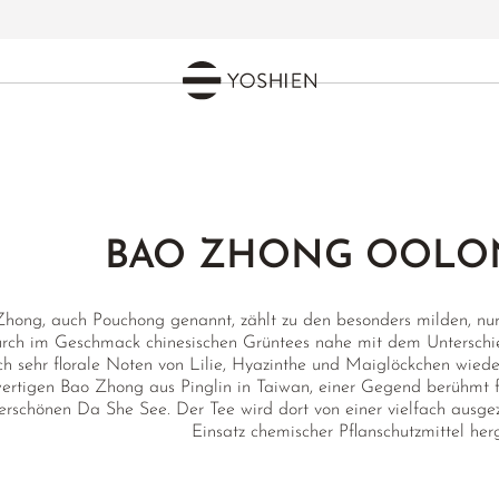
BAO ZHONG OOLO
hong, auch Pouchong genannt, zählt zu den besonders milden, nur
rch im Geschmack chinesischen Grüntees nahe mit dem Unterschied
h sehr florale Noten von Lilie, Hyazinthe und Maiglöckchen wiede
ertigen Bao Zhong aus Pinglin in Taiwan, einer Gegend berühmt f
rschönen Da She See. Der Tee wird dort von einer vielfach ausge
Einsatz chemischer Pflanschutzmittel herg