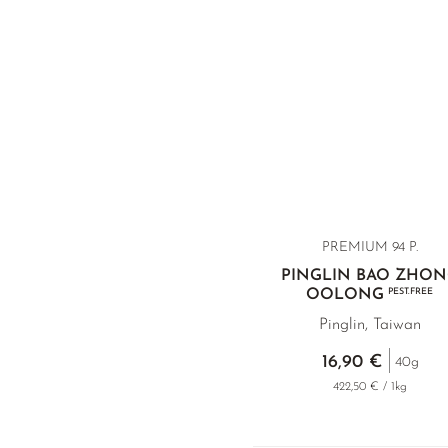
PREMIUM 94 P.
PINGLIN BAO ZHO
OOLONG
PEST.FREE
Pinglin, Taiwan
16,90 €
40g
422,50 € / 1kg