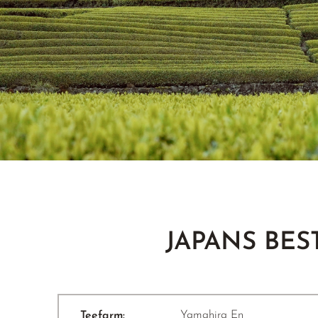
JAPANS BES
Yamahira En
Teefarm: