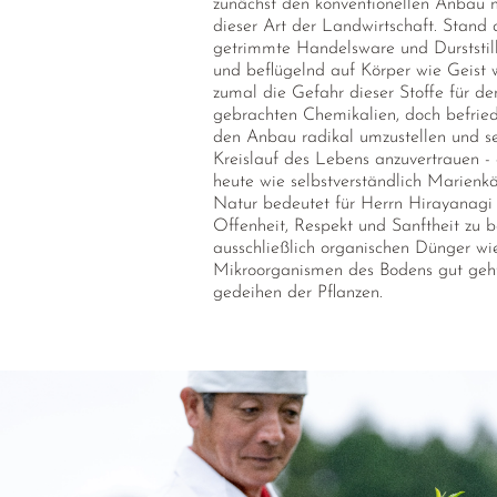
zunächst den konventionellen Anbau 
dieser Art der Landwirtschaft. Stand d
getrimmte Handelsware und Durststille
und beflügelnd auf Körper wie Geist 
zumal die Gefahr dieser Stoffe für d
gebrachten Chemikalien, doch befriedi
den Anbau radikal umzustellen und sei
Kreislauf des Lebens anzuvertrauen -
heute wie selbstverständlich Marienk
Natur bedeutet für Herrn Hirayanagi 
Offenheit, Respekt und Sanftheit zu 
ausschließlich organischen Dünger wie
Mikroorganismen des Bodens gut geht -
gedeihen der Pflanzen.