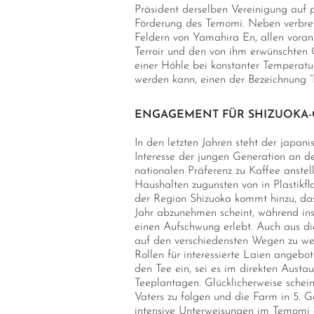
Präsident derselben Vereinigung auf p
Förderung des Temomi. Neben verbrei
Feldern von Yamahira En, allen voran
Terroir und den von ihm erwünschten
einer Höhle bei konstanter Temperatu
werden kann, einen der Bezeichnung 
ENGAGEMENT FÜR SHIZUOKA-
In den letzten Jahren steht der japa
Interesse der jungen Generation an de
nationalen Präferenz zu Kaffee anste
Haushalten zugunsten von in Plastikfl
der Region Shizuoka kommt hinzu, das
Jahr abzunehmen scheint, während i
einen Aufschwung erlebt. Auch aus di
auf den verschiedensten Wegen zu w
Rollen für interessierte Laien angebo
den Tee ein, sei es im direkten Aust
Teeplantagen. Glücklicherweise schein
Vaters zu folgen und die Farm in 5. 
intensive Unterweisungen im Temomi e