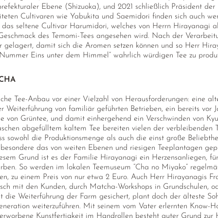
refekturaler Ebene (Shizuoka), und 2021 schließlich Präsident der
teten Cultivaren wie Yabukita und Saemidori finden sich auch we
 das seltene Cultivar Harumidori, welches von Herrn Hirayanagi al
 Geschmack des Temomi-Tees angesehen wird. Nach der Verarbeitu
r gelagert, damit sich die Aromen setzen können und so Herr Hir
“Nummer Eins unter dem Himmel” wahrlich würdigen Tee zu produz
CHA
nische Tee-Anbau vor einer Vielzahl von Herausforderungen: eine a
r Weiterführung von familiär geführten Betrieben, ein bereits vor
lle von Grüntee, und damit einhergehend ein Verschwinden von Ky
aschen abgefülltem kaltem Tee bereiten vielen der verbleibenden 
s sowohl die Produktionsmenge als auch die einst große Beliebthe
nsbesondere das von weiten Ebenen und riesigen Teeplantagen g
esem Grund ist es der Familie Hirayanagi ein Herzensanliegen, für
erben. So werden im lokalen Teemuseum “Cha no Miyako” regelmä
ten, zu einem Preis von nur etwa 2 Euro. Auch Herr Hirayanagis Fra
ausch mit den Kunden, durch Matcha-Workshops in Grundschulen, o
t die Weiterführung der Farm gesichert, plant doch der älteste So
Generation weiterzuführen. Mit seinem vom Vater erlernten Know-
rworbene Kunstfertigkeit im Handrollen besteht guter Grund zur 