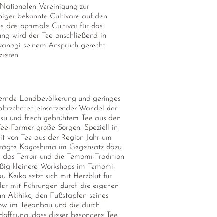
 Nationalen Vereinigung zur
niger bekannte Cultivare auf den
s das optimale Cultivar für das
ng wird der Tee anschließend in
ayanagi seinem Anspruch gerecht
ieren.
lternde Landbevölkerung und geringes
 Jahrzehnten einsetzender Wandel der
usu und frisch gebrühtem Tee aus den
Tee-Farmer große Sorgen. Speziell in
it von Tee aus der Region Jahr um
eprägte Kagoshima im Gegensatz dazu
 das Terroir und die Temomi-Tradition
ßig kleinere Workshops im Temomi-
u Keiko setzt sich mit Herzblut für
der mit Führungen durch die eigenen
hn Akihiko, den Fußstapfen seines
How im Teeanbau und die durch
Hoffnung, dass dieser besondere Tee