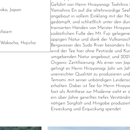
Geführt von Herrn Hirayanagi Toshihiro in
uoka, Japan
Yamahira En auf die altehrwürdige Seel
angebaut in vollem Einklang mit der Nat
gedämpft, und schließlich unter den dur
trainierten Händen von Meister Hirayana
iziert.
südöstlichen Fuße des Mt. Fuji gelegene
üppigen Natur und dank der Vulkanasch
Wakocha, Hojicha
Bergwasser des Sudo River besonders fru
wird der Tee hier ohne Pestizide und K
umgebenden Natur angebaut, und 2021 f
Organic Zertifizierung. Als einer von Ja
gelingt es Herrn Hirayanagi Jahr um Jah
unerreichter Qualität zu produzieren und
Temomi mit seiner unbändigen Leidensc
erhalten. Dabei ist Tee für Herrn Hiraya
fast als Antithese zur Moderne sieht er 
ein über Jahre gereiftes tiefes Verständ
nötigen Sorgfalt und Hingabe produzie
Erweckung und Erquickung spendet.