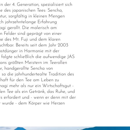
 der 4. Generation, spezialisiert sich
e des japanischen Tees: Sencha,
ur, sorgfältig in kleinen Mengen
ch jahrzehntelange Erfahrung
gi gerollt. Die malerisch am
n Felder sind geprägt von einer
e des Mt. Fuji und dem klaren
chtbar. Bereits seit dem Jahr 2003
unstdünger in Harmonie mit der
olgte schließlich die aufwendige JAS
pans größten Meistern im Teerollen
r, handgerollte Sencha von
 so die jahrhundertealte Tradition des
haft für den Tee am Leben zu
nagi mehr als nur ein Wirtschaftsgut -
den Tee als ein Getränk, das Ruhe, und
nis erfordert und - wenn er denn mit der
rt wurde - dem Körper wie Herzen