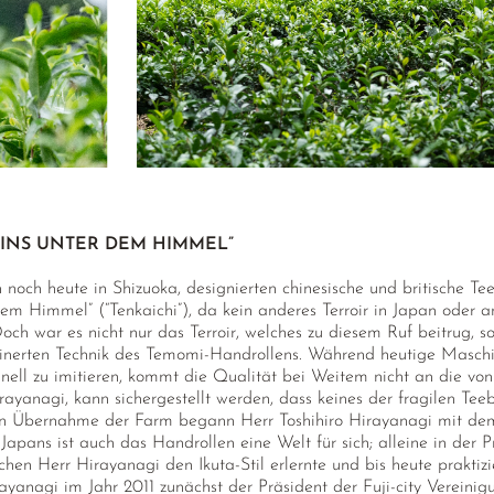
EINS UNTER DEM HIMMEL”
ch noch heute in Shizuoka, designierten chinesische und britische
 dem Himmel” (“Tenkaichi”), da kein anderes Terroir in Japan oder 
Doch war es nicht nur das Terroir, welches zu diesem Ruf beitrug, 
einerten Technik des Temomi-Handrollens. Während heutige Maschi
nell zu imitieren, kommt die Qualität bei Weitem nicht an die vo
ayanagi, kann sichergestellt werden, dass keines der fragilen Tee
iellen Übernahme der Farm begann Herr Toshihiro Hirayanagi mit de
Japans ist auch das Handrollen eine Welt für sich; alleine in der P
elchen Herr Hirayanagi den Ikuta-Stil erlernte und bis heute prakti
yanagi im Jahr 2011 zunächst der Präsident der Fuji-city Vereini