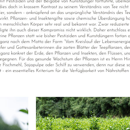
mit Pestiziden und der Beigabe von Kunstdünger fortführte, über
ies doch in krassem Kontrast zu seinem Verständnis von Tee nicht a
r, sondern - anknüpfend an das ursprüngliche Verständnis des Tees
wirkt. Pflanzen- und Insektengifte sowie chemische Überdüngung h
en menschlichen Körper sehr real und bekannt war. Zwar reduzierte
gte ihn auch dieser Kompromiss nicht wirklich. Daher entschloss er
ne Pflanzen statt wie bisher Pestiziden und Kunstdüngern fortan a
 ganz nach dem Motto der Farm “Vom Kreislauf der Lebensenergie 
äfer und Gottesanbeterinnen die zarten Blätter der Teepflanzen, d
ganz konkret der Erde, den Pflanzen und Insekten, den Flüssen, u
begegnen. Für das gesunde Wachstum der Pflanzen ist es Herrn Hir
 Fischmehl, Sojapulpe oder Schilf zu verwenden, denn nur diese s
 ein essentielles Kriterium für die Verfügbarkeit von Nährstoffen