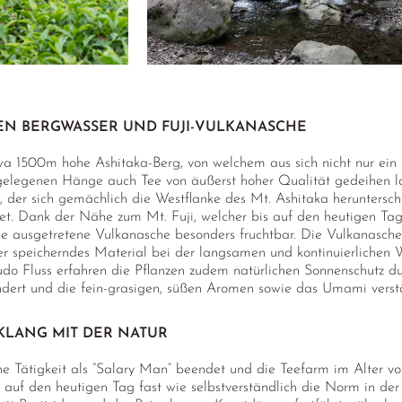
HEN BERGWASSER UND FUJI-VULKANASCHE
wa 1500m hohe Ashitaka-Berg, von welchem aus sich nicht nur ein h
r gelegenen Hänge auch Tee von äußerst hoher Qualität gedeihen 
, der sich gemächlich die Westflanke des Mt. Ashitaka herunterschl
. Dank der Nähe zum Mt. Fuji, welcher bis auf den heutigen Tag als
e ausgetretene Vulkanasche besonders fruchtbar. Die Vulkanasche e
sser speicherndes Material bei der langsamen und kontinuierliche
o Fluss erfahren die Pflanzen zudem natürlichen Sonnenschutz du
ndert und die fein-grasigen, süßen Aromen sowie das Umami verst
KLANG MIT DER NATUR
ne Tätigkeit als “Salary Man” beendet und die Teefarm im Alter v
auf den heutigen Tag fast wie selbstverständlich die Norm in der 