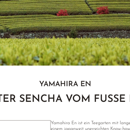
YAMAHIRA EN
TER SENCHA VOM FUSSE D
Yamahira En ist ein Teegarten mit lange
einem japanweit unerreichten Know-how 