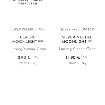
IN KÜRZE WIEDER
PHOENIX DANCONG
KOREA
NACH SORTE
MATE TEE
VERFÜGBAR
EMPFEHLUNGEN
TIE GUAN YIN
EARL GREY
AMAZONAS TEES
ZHANGPING SHUI XIAN
KENIA
SELTENE INCENCES
JAPAN
TÜRKEI
SUPER PREMIUM 95 P.
SUPER PREMIUM 96 P.
CLASSIC
SILVER NEEDLE
TANZANIA
KLASSIKER
BIO
BIO
MOONLIGHT
MOONLIGHT
THAILAND
Lincang,Yunnan, China
Lincang,Yunnan, China
EMPFEHLUNGEN
12,90 €
14,90 €
EMPFEHLUNGEN
SETS & GIFTS
50g
50g
258,00 € / 1kg
298,00 € / 1kg
SETS & GIFTS