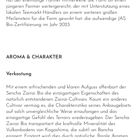
hat der ehemalige Farmer mittlerweile die Farm an einen
jüngeren Farmer weitergereicht, der mit Unterstützung eines
lokalen Teemarkt-Händlers an einem weiteren großen
Meilenstein für die Farm gewirkt hat: die aufwendige JAS
Bio-Zertifizierung im Jahr 2023.
AROMA & CHARAKTER
Verkostung
Mit einem erfrischenden und klaren Aufguss offenbart der
Sencha Zairai Bio die einzigartigen Eigenschaften des
natürlich entstandenen Zairai-Cultivars. Kaum ein anderes
Cultivar vermag es, die Charakteristika seines Anbaugebiets
auf solch unvergleichliche Weise einzufangen und das
einzigartige Gefühl des Terroirs wiederzugeben. Der Sencha
Zairai Bio transportiert die kraftvolle Mineralität des
Vulkanbodens von Kagoshima, die subtil an Bancha
erinnert. Ergänzt wird dies durch natürliche, florale Aromen