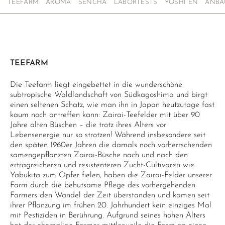
TEEFARM
AROMA
SENCHA
LABORTESTS
YOSHI EN
ANBA
TEEFARM
Die Teefarm liegt eingebettet in die wunderschöne
subtropische Waldlandschaft von Südkagoshima und birgt
einen seltenen Schatz, wie man ihn in Japan heutzutage fast
kaum noch antreffen kann: Zairai-Teefelder mit über 90
Jahre alten Büschen – die trotz ihres Alters vor
Lebensenergie nur so strotzen! Während insbesondere seit
den späten 1960er Jahren die damals noch vorherrschenden
samengepflanzten Zairai-Büsche nach und nach den
ertragreicheren und resistenteren Zucht-Cultivaren wie
Yabukita zum Opfer fielen, haben die Zairai-Felder unserer
Farm durch die behutsame Pflege des vorhergehenden
Farmers den Wandel der Zeit überstanden und kamen seit
ihrer Pflanzung im frühen 20. Jahrhundert kein einziges Mal
mit Pestiziden in Berührung. Aufgrund seines hohen Alters