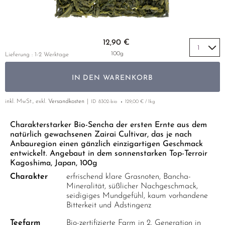
LUSHAN CLOUD & MIST
MIYAZAKI
YUNNAN
GELBER TEE
PHOENIX DANCONG
KOREA
NACH SORTE
MATE TEE
EMPFEHLUNGEN
MAO FENG
NARA
ZHEJIANG
TIE GUAN YIN
EARL GREY
AMAZONAS TEES
Zum Anfang der Bildgalerie springen
EMPFEHLUNGEN
12,90 €
SENCHA
SAGA
ZHANGPING SHUI XIAN
KENIA
SELTENE INCENCES
SETS & GIFTS
100g
Lieferung : 1-2 Werktage
SUI TONG CHA
SHIBUSHI
JAPAN
TÜRKEI
IN DEN WARENKORB
TAIPING HOUKUI
SHIZUOKA
TANZANIA
KLASSIKER
WHITE CRANE WAVE
UJI
THAILAND
inkl. MwSt., exkl.
Versandkosten
ID
8302-bio
129,00 € / 1kg
EMPFEHLUNGEN
GRÜNTEE RARITÄTEN
URESHINO
EMPFEHLUNGEN
SETS & GIFTS
Charakterstarker Bio-Sencha der ersten Ernte aus dem
natürlich gewachsenen Zairai Cultivar, das je nach
SORTEN ÜBERSICHT CHINA
YAME
SETS & GIFTS
Anbauregion einen gänzlich einzigartigen Geschmack
entwickelt. Angebaut in dem sonnenstarken Top-Terroir
Kagoshima, Japan, 100g
Charakter
erfrischend klare Grasnoten, Bancha-
Mineralität, süßlicher Nachgeschmack,
seidigiges Mundgefühl, kaum vorhandene
Bitterkeit und Adstingenz
Teefarm
Bio-zertifizierte Farm in 2. Generation in