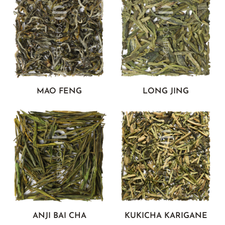
SELTENE BANCHA
SUNROUGE
TAMARYOKUCHA
TENCHA
TEEBEUTEL GRÜNTEE
MAO FENG
LONG JING
SORTEN ÜBERSICHT JAPAN
ANJI BAI CHA
KUKICHA KARIGANE