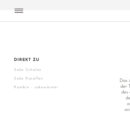
Lifestyle | Cuisine
Dining
Sake Zubehör
DIREKT ZU
Sake Schalen
Sake Karaffen
Das i
der 
Kambin - sakewärmer
des 
de
a
or