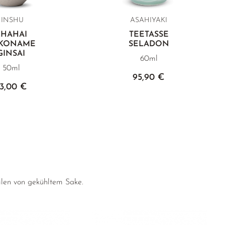
JINSHU
ASAHIYAKI
CHAHAI
TEETASSE
KONAME
SELADON
GINSAI
60ml
50ml
95,90 €
3,00 €
ilen von gekühltem Sake.