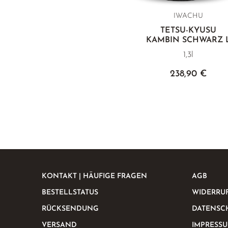
IWACHU
TETSU-KYUSU
KAMBIN SCHWARZ 
1,3l
238,90 €
KONTAKT | HÄUFIGE FRAGEN
AGB
BESTELLSTATUS
WIDERRU
RÜCKSENDUNG
DATENSC
VERSAND
IMPRESS