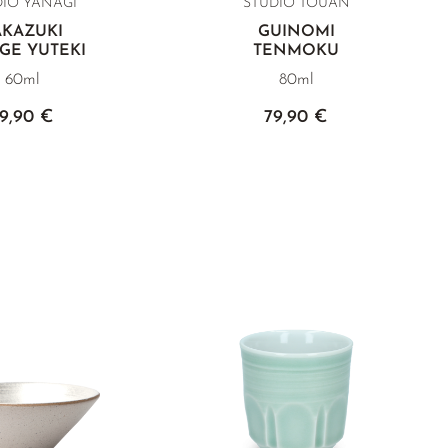
DIO YANAGI
STUDIO TOUAN
AKAZUKI
GUINOMI
GE YUTEKI
TENMOKU
60ml
80ml
9,90 €
79,90 €