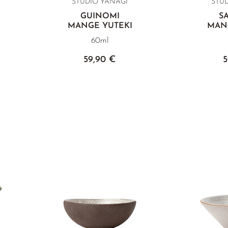
STUDIO YANAGI
STU
GUINOMI
S
MANGE YUTEKI
MAN
60ml
59,90 €
5