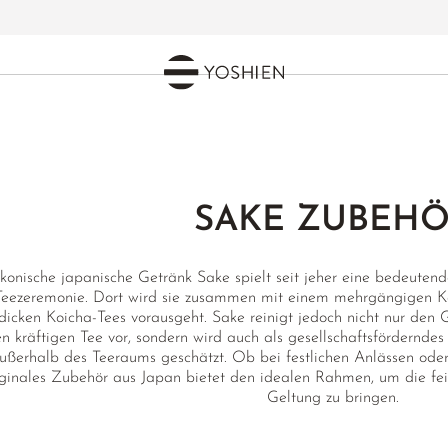
SAKE ZUBEH
konische japanische Getränk Sake spielt seit jeher eine bedeutend
Teezeremonie. Dort wird sie zusammen mit einem mehrgängigen Kai
dicken Koicha-Tees vorausgeht. Sake reinigt jedoch nicht nur de
n kräftigen Tee vor, sondern wird auch als gesellschaftsfördernde
ußerhalb des Teeraums geschätzt. Ob bei festlichen Anlässen oder 
iginales Zubehör aus Japan bietet den idealen Rahmen, um die fe
Geltung zu bringen.