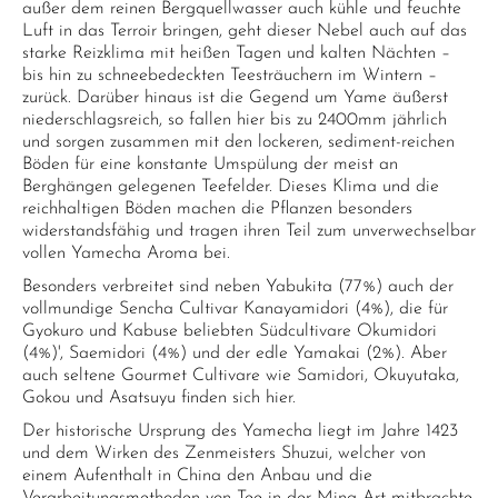
außer dem reinen Bergquellwasser auch kühle und feuchte
Luft in das Terroir bringen, geht dieser Nebel auch auf das
starke Reizklima mit heißen Tagen und kalten Nächten –
bis hin zu schneebedeckten Teesträuchern im Wintern –
zurück. Darüber hinaus ist die Gegend um Yame äußerst
niederschlagsreich, so fallen hier bis zu 2400mm jährlich
und sorgen zusammen mit den lockeren, sediment-reichen
Böden für eine konstante Umspülung der meist an
Berghängen gelegenen Teefelder. Dieses Klima und die
reichhaltigen Böden machen die Pflanzen besonders
widerstandsfähig und tragen ihren Teil zum unverwechselbar
vollen Yamecha Aroma bei.
Besonders verbreitet sind neben Yabukita (77%) auch der
vollmundige Sencha Cultivar Kanayamidori (4%), die für
Gyokuro und Kabuse beliebten Südcultivare Okumidori
(4%)', Saemidori (4%) und der edle Yamakai (2%). Aber
auch seltene Gourmet Cultivare wie Samidori, Okuyutaka,
Gokou und Asatsuyu finden sich hier.
Der historische Ursprung des Yamecha liegt im Jahre 1423
und dem Wirken des Zenmeisters Shuzui, welcher von
einem Aufenthalt in China den Anbau und die