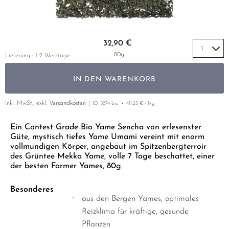
LUSHAN CLOUD & MIST
MIYAZAKI
YUNNAN
GELBER TEE
PHOENIX DANCONG
KOREA
NACH SORTE
MATE TEE
EMPFEHLUNGEN
MAO FENG
NARA
ZHEJIANG
TIE GUAN YIN
EARL GREY
AMAZONAS TEES
Zum Anfang der Bildgalerie springen
EMPFEHLUNGEN
32,90 €
SENCHA
SAGA
ZHANGPING SHUI XIAN
KENIA
SELTENE INCENCES
SETS & GIFTS
80g
Lieferung : 1-2 Werktage
SUI TONG CHA
SHIBUSHI
JAPAN
TÜRKEI
IN DEN WARENKORB
TAIPING HOUKUI
SHIZUOKA
TANZANIA
KLASSIKER
WHITE CRANE WAVE
UJI
THAILAND
inkl. MwSt., exkl.
Versandkosten
ID
5874-bio
411,25 € / 1kg
EMPFEHLUNGEN
GRÜNTEE RARITÄTEN
URESHINO
EMPFEHLUNGEN
SETS & GIFTS
Ein Contest Grade Bio Yame Sencha von erlesenster
Güte, mystisch tiefes Yame Umami vereint mit enorm
SORTEN ÜBERSICHT CHINA
YAME
SETS & GIFTS
vollmundigen Körper, angebaut im Spitzenbergterroir
des Grüntee Mekka Yame, volle 7 Tage beschattet, einer
der besten Farmer Yames, 80g
Besonderes
aus den Bergen Yames, optimales
Reizklima für kräftige, gesunde
Pflanzen