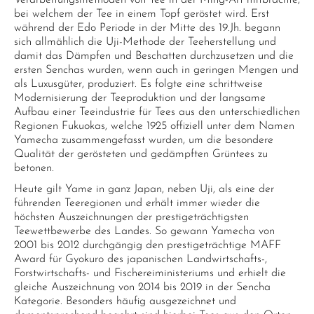
Verarbeitungsmethoden von Tee in der Ming-Art mitbrachte,
bei welchem der Tee in einem Topf geröstet wird. Erst
während der Edo Periode in der Mitte des 19.Jh. begann
sich allmählich die Uji-Methode der Teeherstellung und
damit das Dämpfen und Beschatten durchzusetzen und die
ersten Senchas wurden, wenn auch in geringen Mengen und
als Luxusgüter, produziert. Es folgte eine schrittweise
Modernisierung der Teeproduktion und der langsame
Aufbau einer Teeindustrie für Tees aus den unterschiedlichen
Regionen Fukuokas, welche 1925 offiziell unter dem Namen
Yamecha zusammengefasst wurden, um die besondere
Qualität der gerösteten und gedämpften Grüntees zu
betonen.
Heute gilt Yame in ganz Japan, neben Uji, als eine der
führenden Teeregionen und erhält immer wieder die
höchsten Auszeichnungen der prestigeträchtigsten
Teewettbewerbe des Landes. So gewann Yamecha von
2001 bis 2012 durchgängig den prestigeträchtige MAFF
Award für Gyokuro des japanischen Landwirtschafts-,
Forstwirtschafts- und Fischereiministeriums und erhielt die
gleiche Auszeichnung von 2014 bis 2019 in der Sencha
Kategorie. Besonders häufig ausgezeichnet und