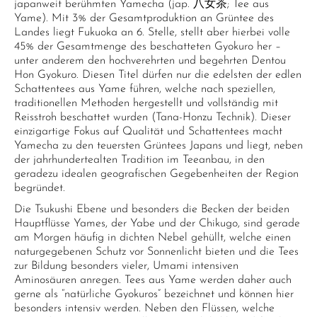
japanweit berühmten Yamecha (jap. 八女茶; Tee aus
Yame). Mit 3% der Gesamtproduktion an Grüntee des
Landes liegt Fukuoka an 6. Stelle, stellt aber hierbei volle
45% der Gesamtmenge des beschatteten Gyokuro her –
unter anderem den hochverehrten und begehrten Dentou
Hon Gyokuro. Diesen Titel dürfen nur die edelsten der edlen
Schattentees aus Yame führen, welche nach speziellen,
traditionellen Methoden hergestellt und vollständig mit
Reisstroh beschattet wurden (Tana-Honzu Technik). Dieser
einzigartige Fokus auf Qualität und Schattentees macht
Yamecha zu den teuersten Grüntees Japans und liegt, neben
der jahrhundertealten Tradition im Teeanbau, in den
geradezu idealen geografischen Gegebenheiten der Region
begründet.
Die Tsukushi Ebene und besonders die Becken der beiden
Hauptflüsse Yames, der Yabe und der Chikugo, sind gerade
am Morgen häufig in dichten Nebel gehüllt, welche einen
naturgegebenen Schutz vor Sonnenlicht bieten und die Tees
zur Bildung besonders vieler, Umami intensiven
Aminosäuren anregen. Tees aus Yame werden daher auch
gerne als “natürliche Gyokuros” bezeichnet und können hier
besonders intensiv werden. Neben den Flüssen, welche