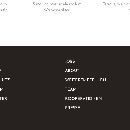
erb-
Süße und mystisch-herbalem
Terroirs, wie d
Süße.
Waldcharakter.
JOBS
F
ABOUT
HUTZ
WEITEREMPFEHLEN
UM
TEAM
TER
KOOPERATIONEN
PRESSE