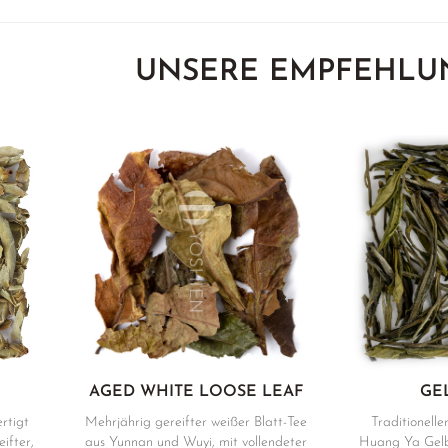
UNSERE EMPFEHLU
AGED WHITE LOOSE LEAF
GE
rtigt
Mehrjährig gereifter weißer Blatt-Tee
Traditioneller
ifter,
aus Yunnan und Wuyi, mit vollendeter
Huang Ya Gelb