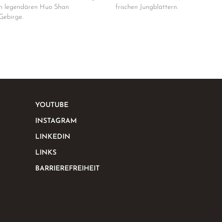
em legendären Huo Shan
frischen Jungblättern.
Gebirge.
YOUTUBE
INSTAGRAM
LINKEDIN
LINKS
BARRIEREFREIHEIT