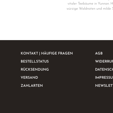
vitaler Teebäume in Yunnan. H
würzige Waldnoten und milde 
KONTAKT | HÄUFIGE FRAGEN
AGB
BESTELLSTATUS
WIDERRU
RÜCKSENDUNG
DATENSC
VERSAND
IMPRESS
ZAHLARTEN
NEWSLET