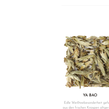
YA BAO
Edle Weißteebesonderheit gefe
aus den frischen Knospen altgere