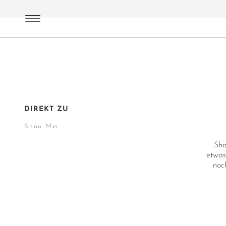
Weißer Tee
Shou Mei
DIREKT ZU
Shou Mei
Sho
etwas
noc