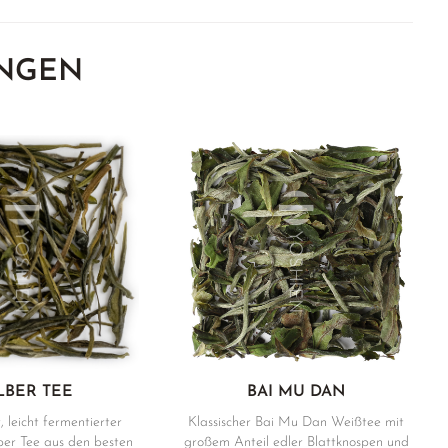
NGEN
LBER TEE
BAI MU DAN
, leicht fermentierter
Klassischer Bai Mu Dan Weißtee mit
er Tee aus den besten
großem Anteil edler Blattknospen und