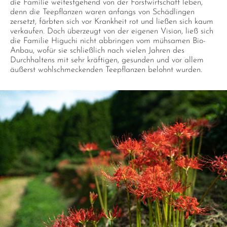
die Familie weitestgehend von der Forstwirtschaft leben,
denn die Teepflanzen waren anfangs von Schädlingen
zersetzt, färbten sich vor Krankheit rot und ließen sich kaum
verkaufen. Doch überzeugt von der eigenen Vision, ließ sich
die Familie Higuchi nicht abbringen vom mühsamen Bio-
Anbau, wofür sie schließlich nach vielen Jahren des
Durchhaltens mit sehr kräftigen, gesunden und vor allem
äußerst wohlschmeckenden Teepflanzen belohnt wurden.