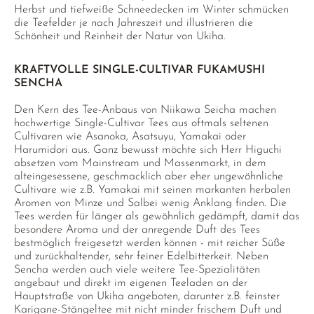
Herbst und tiefweiße Schneedecken im Winter schmücken
die Teefelder je nach Jahreszeit und illustrieren die
Schönheit und Reinheit der Natur von Ukiha.
KRAFTVOLLE SINGLE-CULTIVAR FUKAMUSHI
SENCHA
Den Kern des Tee-Anbaus von Niikawa Seicha machen
hochwertige Single-Cultivar Tees aus oftmals seltenen
Cultivaren wie Asanoka, Asatsuyu, Yamakai oder
Harumidori aus. Ganz bewusst möchte sich Herr Higuchi
absetzen vom Mainstream und Massenmarkt, in dem
alteingesessene, geschmacklich aber eher ungewöhnliche
Cultivare wie z.B. Yamakai mit seinen markanten herbalen
Aromen von Minze und Salbei wenig Anklang finden. Die
Tees werden für länger als gewöhnlich gedämpft, damit das
besondere Aroma und der anregende Duft des Tees
bestmöglich freigesetzt werden können - mit reicher Süße
und zurückhaltender, sehr feiner Edelbitterkeit. Neben
Sencha werden auch viele weitere Tee-Spezialitäten
angebaut und direkt im eigenen Teeladen an der
Hauptstraße von Ukiha angeboten, darunter z.B. feinster
Karigane-Stängeltee mit nicht minder frischem Duft und