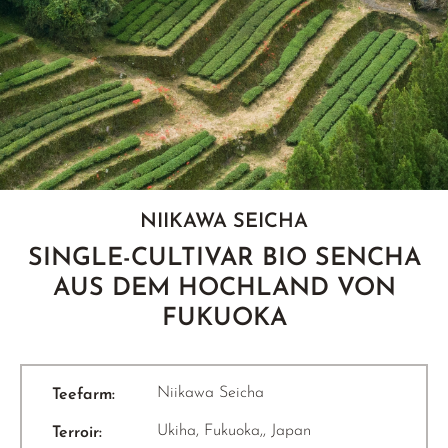
GELBER TEE
PHOENIX DANCONG
KOREA
NACH SORTE
MATE TEE
EMPFEHLUNGEN
TIE GUAN YIN
EARL GREY
AMAZONAS TEES
EMPFEHLUNGEN
ZHANGPING SHUI XIAN
KENIA
SELTENE INCENCES
SETS & GIFTS
JAPAN
TÜRKEI
TANZANIA
KLASSIKER
THAILAND
EMPFEHLUNGEN
NIIKAWA SEICHA
EMPFEHLUNGEN
SETS & GIFTS
SINGLE-CULTIVAR BIO SENCHA
SETS & GIFTS
AUS DEM HOCHLAND VON
FUKUOKA
Niikawa Seicha
Teefarm:
Ukiha, Fukuoka,, Japan
Terroir: