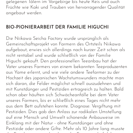
gelegenen Tälern im Vorgebirge bis heute Reis und auch
Früchte wie Kaki und Trauben von hervorragender Qualität
angebaut werden.
BIO-PIONIERARBEIT DER FAMILIE HIGUCHI
Die Niikawa Seicha Factory wurde ursprünglich als
Gemeinschaftsprojekt von Farmern des Ortsteils Niikawa
aufgebaut, erwies sich allerdings nach kurzer Zeit schon als
nicht rentabel und wurde schließlich von der Familie
Higuchi gekauft. Den professionellen Teeanbau hat der
Vater unseres Farmers von einem bekannten Teeproduzenten
aus Yame erlernt, und wie viele andere Teefarmer zu der
Hochzeit des japanischen Wachstumswunders machte man
sich daran, die Felder möglichst schnell auszudehnen und
mit Kunstdünger und Pestiziden ertragreich zu halten. Bald
schon aber häuften sich Schwächeanfälle bei dem Vater
unseres Farmers, bis er schließlich eines Tages nicht mehr
aus dem Bett aufstehen konnte. Diagnose: Vergiftung mit
Pestiziden. Dies gab den Anlass zur radikalen Umstellung
auf eine Mensch und Umwelt schonende Anbauweise im
Einklang mit der Natur - ohne Kunstdünger und ohne
Pestizide oder andere Gifte. Mehr als 10 Jahre lang musste