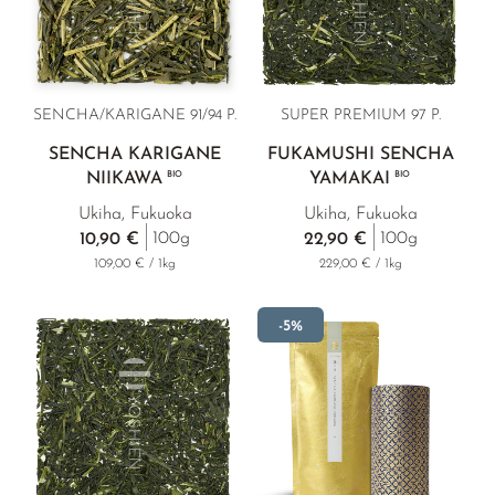
SENCHA/KARIGANE 91/94 P.
SUPER PREMIUM 97 P.
SENCHA KARIGANE
FUKAMUSHI SENCHA
NIIKAWA
BIO
YAMAKAI
BIO
Ukiha, Fukuoka
Ukiha, Fukuoka
100g
100g
10,90 €
22,90 €
109,00 € / 1kg
229,00 € / 1kg
-5%