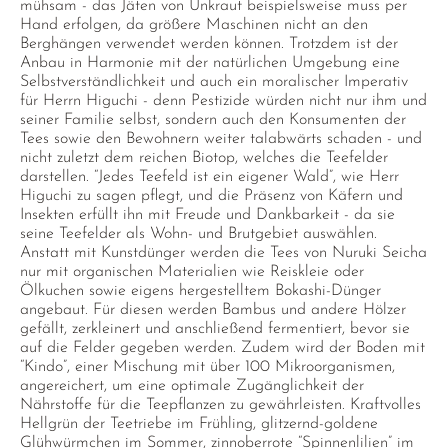
mühsam - das Jäten von Unkraut beispielsweise muss per
Hand erfolgen, da größere Maschinen nicht an den
Berghängen verwendet werden können. Trotzdem ist der
Anbau in Harmonie mit der natürlichen Umgebung eine
Selbstverständlichkeit und auch ein moralischer Imperativ
für Herrn Higuchi - denn Pestizide würden nicht nur ihm und
seiner Familie selbst, sondern auch den Konsumenten der
Tees sowie den Bewohnern weiter talabwärts schaden - und
nicht zuletzt dem reichen Biotop, welches die Teefelder
darstellen. “Jedes Teefeld ist ein eigener Wald”, wie Herr
Higuchi zu sagen pflegt, und die Präsenz von Käfern und
Insekten erfüllt ihn mit Freude und Dankbarkeit - da sie
seine Teefelder als Wohn- und Brutgebiet auswählen.
Anstatt mit Kunstdünger werden die Tees von Nuruki Seicha
nur mit organischen Materialien wie Reiskleie oder
Ölkuchen sowie eigens hergestelltem Bokashi-Dünger
angebaut. Für diesen werden Bambus und andere Hölzer
gefällt, zerkleinert und anschließend fermentiert, bevor sie
auf die Felder gegeben werden. Zudem wird der Boden mit
“Kindo”, einer Mischung mit über 100 Mikroorganismen,
angereichert, um eine optimale Zugänglichkeit der
Nährstoffe für die Teepflanzen zu gewährleisten. Kraftvolles
Hellgrün der Teetriebe im Frühling, glitzernd-goldene
Glühwürmchen im Sommer, zinnoberrote “Spinnenlilien” im