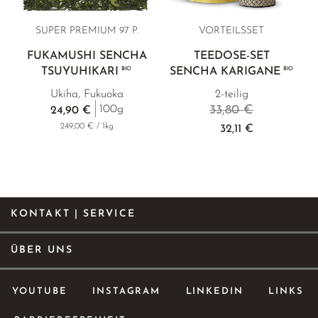
SUPER PREMIUM 97 P.
VORTEILSSET
FUKAMUSHI SENCHA
TEEDOSE-SET
TSUYUHIKARI
BIO
SENCHA KARIGANE
BIO
Ukiha, Fukuoka
2-teilig
33,80 €
100g
24,90 €
249,00 € / 1kg
32,11 €
KONTAKT | SERVICE
ÜBER UNS
YOUTUBE
INSTAGRAM
LINKEDIN
LINKS