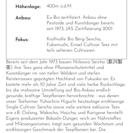
400m ü.d.M.
Höhenlage:
Eu-Bio zertifiziert. Anbau ohne
Anbau:
Pestizide und Kunstdünger bereits
seit 1973; JAS Zertifizierung 2001
Kraftvolle Bio Berg-Sencha,
Fokus:
Fukamushi, Einzel-Cultivar Tees mit
teils seltenen Cultivaren
Bereits seit dem Jahr 1973 bauen Niikawa Seicha (新川製
茶) ihre Tees ganz ohne Pflanzenschutzmittel und
Kunstdünger im von tiefen Wäldern und steilen
Reisterrassen geprägten Hochland von Fukuoka an. Es
kostete mehr als 10 Jahre Zeit und viele herbe Rückschläge,
bis die mühsame Umstellung auf Bio-Anbau endlich
gesunde, kräftige Teepflanzen hervorbrachte - aus denen
unser Teefarmer Yuhachiro Higuchi heutzutage erstklassige
Single-Cultivar Sencha sowie viele weitere exklusive Tees
wie z.B. Oolong, Wakocha, Hojicha, und Karigane herstellt.
Eigens produzierter Bokashi-Dünger, reich an Nährstoffen
und Mikroorganismen, trägt zum gesunden Wachstum und
erstklassigen Geschmack der Teepflanzen bei. Die