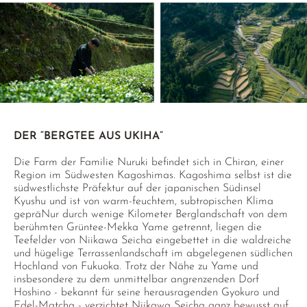
DER “BERGTEE AUS UKIHA”
Die Farm der Familie Nuruki befindet sich in Chiran, einer
Region im Südwesten Kagoshimas. Kagoshima selbst ist die
südwestlichste Präfektur auf der japanischen Südinsel
Kyushu und ist von warm-feuchtem, subtropischen Klima
gepräNur durch wenige Kilometer Berglandschaft von dem
berühmten Grüntee-Mekka Yame getrennt, liegen die
Teefelder von Niikawa Seicha eingebettet in die waldreiche
und hügelige Terrassenlandschaft im abgelegenen südlichen
Hochland von Fukuoka. Trotz der Nähe zu Yame und
insbesondere zu dem unmittelbar angrenzenden Dorf
Hoshino - bekannt für seine herausragenden Gyokuro und
Edel-Matcha - verzichtet Niikawa Seicha ganz bewusst auf