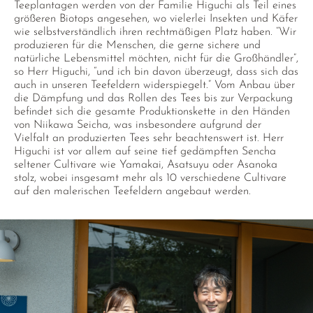
Teeplantagen werden von der Familie Higuchi als Teil eines
größeren Biotops angesehen, wo vielerlei Insekten und Käfer
wie selbstverständlich ihren rechtmäßigen Platz haben. “Wir
produzieren für die Menschen, die gerne sichere und
natürliche Lebensmittel möchten, nicht für die Großhändler”,
so Herr Higuchi, “und ich bin davon überzeugt, dass sich das
auch in unseren Teefeldern widerspiegelt.” Vom Anbau über
die Dämpfung und das Rollen des Tees bis zur Verpackung
befindet sich die gesamte Produktionskette in den Händen
von Niikawa Seicha, was insbesondere aufgrund der
Vielfalt an produzierten Tees sehr beachtenswert ist. Herr
Higuchi ist vor allem auf seine tief gedämpften Sencha
seltener Cultivare wie Yamakai, Asatsuyu oder Asanoka
stolz, wobei insgesamt mehr als 10 verschiedene Cultivare
auf den malerischen Teefeldern angebaut werden.