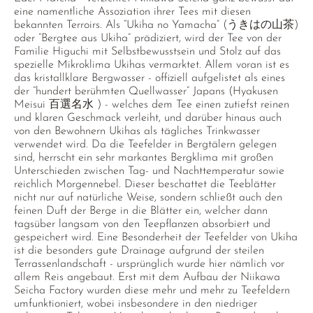
eine namentliche Assoziation ihrer Tees mit diesen
bekannten Terroirs. Als “Ukiha no Yamacha” (うきはの山茶)
oder “Bergtee aus Ukiha” prädiziert, wird der Tee von der
Familie Higuchi mit Selbstbewusstsein und Stolz auf das
spezielle Mikroklima Ukihas vermarktet. Allem voran ist es
das kristallklare Bergwasser - offiziell aufgelistet als eines
der “hundert berühmten Quellwasser” Japans (Hyakusen
Meisui 百選名水 ) - welches dem Tee einen zutiefst reinen
und klaren Geschmack verleiht, und darüber hinaus auch
von den Bewohnern Ukihas als tägliches Trinkwasser
verwendet wird. Da die Teefelder in Bergtälern gelegen
sind, herrscht ein sehr markantes Bergklima mit großen
Unterschieden zwischen Tag- und Nachttemperatur sowie
reichlich Morgennebel. Dieser beschattet die Teeblätter
nicht nur auf natürliche Weise, sondern schließt auch den
feinen Duft der Berge in die Blätter ein, welcher dann
tagsüber langsam von den Teepflanzen absorbiert und
gespeichert wird. Eine Besonderheit der Teefelder von Ukiha
ist die besonders gute Drainage aufgrund der steilen
Terrassenlandschaft - ursprünglich wurde hier nämlich vor
allem Reis angebaut. Erst mit dem Aufbau der Niikawa
Seicha Factory wurden diese mehr und mehr zu Teefeldern
umfunktioniert, wobei insbesondere in den niedriger